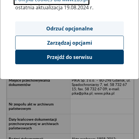
ostatnia aktualizacja 19.08.2024 r.
Wszystkie uwagi można przesyłać poprzez
formularz
Odrzuć opcjonalne
Zarządzaj opcjami
Ukryj wszystkie pozycje bazy
Przejdź do serwisu
Spółdzielnia Pracy POLTRANS w
likwidacji - Gdańsk; ul. Szczecińska 8
PIKA Sp. z o.o. – 80-298 Gdańsk, ul.
Spadochroniarzy 7, tel. 58 732 67
15; fax. 58 732 67 09; e-mail:
pika@pika.pl; www.pika.pl
Akta osobowe: 1958-2012;