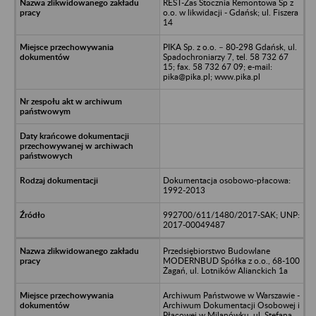
REST-Zas Stocznia Remontowa Sp z
o.o. w likwidacji - Gdańsk; ul. Fiszera
14
PIKA Sp. z o.o. – 80-298 Gdańsk, ul.
Spadochroniarzy 7, tel. 58 732 67
15; fax. 58 732 67 09; e-mail:
pika@pika.pl; www.pika.pl
Dokumentacja osobowo-płacowa:
1992-2013
992700/611/1480/2017-SAK; UNP:
2017-00049487
Przedsiębiorstwo Budowlane
MODERNBUD Spółka z o.o., 68-100
Żagań, ul. Lotników Alianckich 1a
Archiwum Państwowe w Warszawie -
Archiwum Dokumentacji Osobowej i
Płacowej w Milanówku, ul. Stefana