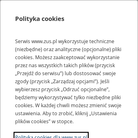
Polityka cookies
Szukaj
Menu
Serwis www.zus.pl wykorzystuje techniczne
(niezbędne) oraz analityczne (opcjonalne) pliki
Rejestry, ewidencje i archiwa
cookies. Możesz zaakceptować wykorzystanie
Baza zlikwidowanych lub
przez nas wszystkich takich plików (przycisk
„Przejdź do serwisu”) lub dostosować swoje
przekształconych zakładów pracy
zgody (przycisk „Zarządzaj opcjami”). Jeśli
wybierzesz przycisk „Odrzuć opcjonalne”,
Nazwa zakładu pracy:
będziemy wykorzystywać tylko niezbędne pliki
cookies. W każdej chwili możesz zmienić swoje
ustawienia. Aby to zrobić, kliknij „Ustawienia
plików cookies” w stopce.
SZUKAJ
Polityka cookies dla www.zus.pl