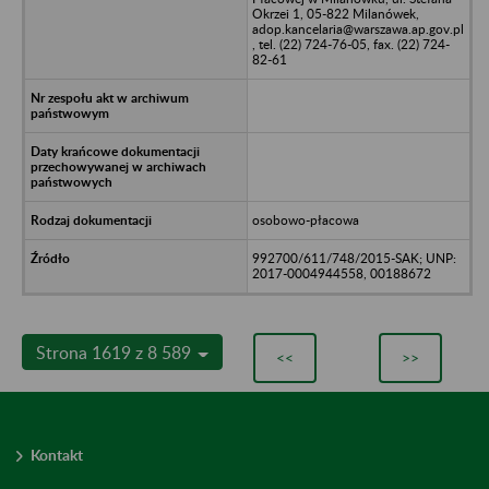
Okrzei 1, 05-822 Milanówek,
adop.kancelaria@warszawa.ap.gov.pl
, tel. (22) 724-76-05, fax. (22) 724-
82-61
osobowo-płacowa
992700/611/748/2015-SAK; UNP:
2017-0004944558, 00188672
Strona 1619 z 8 589
<<
>>
Kontakt