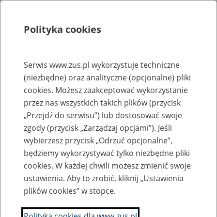
Polityka cookies
Szukaj
Menu
Serwis www.zus.pl wykorzystuje techniczne
(niezbędne) oraz analityczne (opcjonalne) pliki
Rejestry, ewidencje i archiwa
cookies. Możesz zaakceptować wykorzystanie
Baza zlikwidowanych lub
przez nas wszystkich takich plików (przycisk
„Przejdź do serwisu”) lub dostosować swoje
przekształconych zakładów pracy
zgody (przycisk „Zarządzaj opcjami”). Jeśli
wybierzesz przycisk „Odrzuć opcjonalne”,
Nazwa zakładu pracy:
będziemy wykorzystywać tylko niezbędne pliki
cookies. W każdej chwili możesz zmienić swoje
ustawienia. Aby to zrobić, kliknij „Ustawienia
plików cookies” w stopce.
SZUKAJ
Polityka cookies dla www.zus.pl