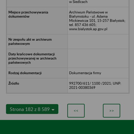
w Siedlcach
Archiwum Państwowe w
Białymstoku - ul. Adama
Mickiewicza 101, 15-257 Białystok;
tel. 857 436 605;
www.bialystok.ap.gov.pl
Dokumentacja firmy
992700/611/ 1100 /2021; UNP:
2021-00380369
Strona 182 z 8 589
<<
>>