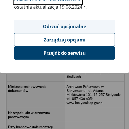
ostatnia aktualizacja 19.08.2024 r.
Wszystkie uwagi można przesyłać poprzez
formularz
Odrzuć opcjonalne
Zarządzaj opcjami
Ukryj wszystkie pozycje bazy
Przejdź do serwisu
Wojewódzki Związek Gminnych
Spółdzielni Samopomoc Chłopska
Zakład Obrotu Artykułami
Przemysłowymi i Spożywczymi w
Siedlcach
Archiwum Państwowe w
Białymstoku - ul. Adama
Mickiewicza 101, 15-257 Białystok;
tel. 857 436 605;
www.bialystok.ap.gov.pl