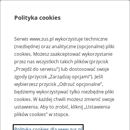
Polityka cookies
Szukaj
Menu
Serwis www.zus.pl wykorzystuje techniczne
(niezbędne) oraz analityczne (opcjonalne) pliki
Rejestry, ewidencje i archiwa
cookies. Możesz zaakceptować wykorzystanie
Baza zlikwidowanych lub
przez nas wszystkich takich plików (przycisk
„Przejdź do serwisu”) lub dostosować swoje
przekształconych zakładów pracy
zgody (przycisk „Zarządzaj opcjami”). Jeśli
wybierzesz przycisk „Odrzuć opcjonalne”,
Nazwa zakładu pracy:
będziemy wykorzystywać tylko niezbędne pliki
cookies. W każdej chwili możesz zmienić swoje
ustawienia. Aby to zrobić, kliknij „Ustawienia
plików cookies” w stopce.
SZUKAJ
Polityka cookies dla www.zus.pl