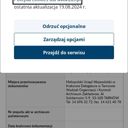
ostatnia aktualizacja 19.08.2024 r.
Wszystkie uwagi można przesyłać poprzez
formularz
Odrzuć opcjonalne
Zarządzaj opcjami
Ukryj wszystkie pozycje bazy
Przejdź do serwisu
Krakowska Baza Remontowa
Terenowego Przemysłu Materiałów
Budowlanych w Krakowie, Rynek
Kleparski 4/VIp (1951-1956)
Małopolski Urząd Wojewódzki w
Krakowie Delegatura w Tarnowie
Wydział Organizacji i Kontroli
Archiwum Zakładowe, Al.
Solidarności 5-9, 33-100 TARNÓW
Tel. 14 696 32 72; fax. 14 621 40 78