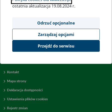
ostatnia aktualizacja 19.08.2024 r.
Wszystkie uwagi można przesyłać poprzez
formularz
Odrzuć opcjonalne
Zarządzaj opcjami
Wyświetl wszystkie
Przejdź do serwisu
Kontakt
Mapa strony
Deklaracja dostępności
Ustawienia plików cookies
Rejestr zmian