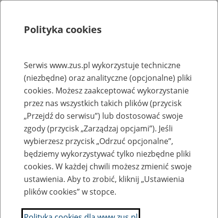
Polityka cookies
Szukaj
Menu
Serwis www.zus.pl wykorzystuje techniczne
(niezbędne) oraz analityczne (opcjonalne) pliki
Rejestry, ewidencje i archiwa
cookies. Możesz zaakceptować wykorzystanie
Baza zlikwidowanych lub
przez nas wszystkich takich plików (przycisk
„Przejdź do serwisu”) lub dostosować swoje
przekształconych zakładów pracy
zgody (przycisk „Zarządzaj opcjami”). Jeśli
wybierzesz przycisk „Odrzuć opcjonalne”,
Nazwa zakładu pracy:
będziemy wykorzystywać tylko niezbędne pliki
cookies. W każdej chwili możesz zmienić swoje
ustawienia. Aby to zrobić, kliknij „Ustawienia
plików cookies” w stopce.
SZUKAJ
Polityka cookies dla www.zus.pl