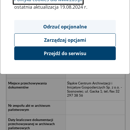
ostatnia aktualizacja 19.08.2024 r.
Wszystkie uwagi można przesyłać poprzez
formularz
Odrzuć opcjonalne
Zarządzaj opcjami
Ukryj wszystkie pozycje bazy
Przejdź do serwisu
Zakłady Elektrotechniczne „DELAM”
Spółdzielnia Inwalidów ZPCH, ul.
Graniczna 12, 41–300 Dąbrowa
Górnicza
Śląskie Centrum Archiwizacji i
Inicjatyw Gospodarczych Sp. z o.o. -
Sosnowiec; ul. Gacka 1; tel./fax 32
297 38 56