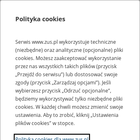
Polityka cookies
Szukaj
Menu
Serwis www.zus.pl wykorzystuje techniczne
(niezbędne) oraz analityczne (opcjonalne) pliki
Rejestry, ewidencje i archiwa
cookies. Możesz zaakceptować wykorzystanie
Baza zlikwidowanych lub
przez nas wszystkich takich plików (przycisk
„Przejdź do serwisu”) lub dostosować swoje
przekształconych zakładów pracy
zgody (przycisk „Zarządzaj opcjami”). Jeśli
wybierzesz przycisk „Odrzuć opcjonalne”,
Nazwa zakładu pracy:
będziemy wykorzystywać tylko niezbędne pliki
cookies. W każdej chwili możesz zmienić swoje
ustawienia. Aby to zrobić, kliknij „Ustawienia
plików cookies” w stopce.
SZUKAJ
Polityka cookies dla www.zus.pl