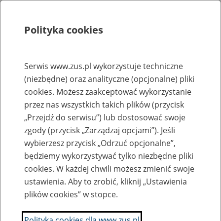
Polityka cookies
Szukaj
Menu
Serwis www.zus.pl wykorzystuje techniczne
(niezbędne) oraz analityczne (opcjonalne) pliki
Rejestry, ewidencje i archiwa
cookies. Możesz zaakceptować wykorzystanie
Baza zlikwidowanych lub
przez nas wszystkich takich plików (przycisk
„Przejdź do serwisu”) lub dostosować swoje
przekształconych zakładów pracy
zgody (przycisk „Zarządzaj opcjami”). Jeśli
wybierzesz przycisk „Odrzuć opcjonalne”,
Nazwa zakładu pracy:
będziemy wykorzystywać tylko niezbędne pliki
cookies. W każdej chwili możesz zmienić swoje
ustawienia. Aby to zrobić, kliknij „Ustawienia
plików cookies” w stopce.
SZUKAJ
Polityka cookies dla www.zus.pl