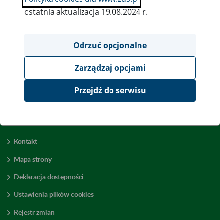
ostatnia aktualizacja 19.08.2024 r.
Wszystkie uwagi można przesyłać poprzez
formularz
Odrzuć opcjonalne
Zarządzaj opcjami
Wyświetl wszystkie
Przejdź do serwisu
Kontakt
Mapa strony
Deklaracja dostępności
Ustawienia plików cookies
Rejestr zmian