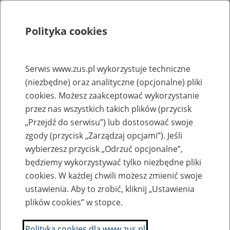
Polityka cookies
Szukaj
Menu
Serwis www.zus.pl wykorzystuje techniczne
(niezbędne) oraz analityczne (opcjonalne) pliki
Rejestry, ewidencje i archiwa
cookies. Możesz zaakceptować wykorzystanie
Baza zlikwidowanych lub
przez nas wszystkich takich plików (przycisk
„Przejdź do serwisu”) lub dostosować swoje
przekształconych zakładów pracy
zgody (przycisk „Zarządzaj opcjami”). Jeśli
wybierzesz przycisk „Odrzuć opcjonalne”,
Nazwa zakładu pracy:
będziemy wykorzystywać tylko niezbędne pliki
cookies. W każdej chwili możesz zmienić swoje
ustawienia. Aby to zrobić, kliknij „Ustawienia
plików cookies” w stopce.
SZUKAJ
Polityka cookies dla www.zus.pl