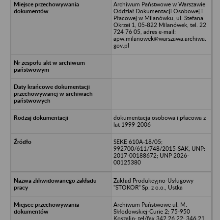
Archiwum Państwowe w Warszawie
Oddział Dokumentacji Osobowej i
Płacowej w Milanówku, ul. Stefana
Okrzei 1, 05-822 Milanówek, tel. 22
724 76 05, adres e-mail:
apw.milanowek@warszawa.archiwa.
gov.pl
dokumentacja osobowa i płacowa z
lat 1999-2006
SEKE 610A-18/05;
992700/611/748/2015-SAK, UNP:
2017-00188672; UNP 2026-
00125380
Zakład Produkcyjno-Usługowy
"STOKOR" Sp. z o.o., Ustka
Archiwum Państwowe ul. M.
Skłodowskiej-Curie 2; 75-950
Koszalin; tel/fax 342 26 22; 346 21