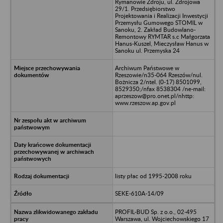
Rymanowie Zdroju, ul. Zdrojowa
29/1. Przedsiębiorstwo
Projektowania i Realizacji Inwestycji
Przemysłu Gumowego STOMIL w
Sanoku, 2. Zakład Budowlano-
Remontowy RYMTAR s.c Małgorzata
Hanus-Kuszel, Mieczysław Hanus w
Sanoku ul. Przemyska 24
Archiwum Państwowe w
Rzeszowie/n35-064 Rzeszów/nul.
Bożnicza 2/ntel. (0-17) 8501099,
8529350;/nfax 8538304 /ne-mail:
aprzeszow@pro.onet.pl/nhttp:
www.rzeszow.ap.gov.pl
listy płac od 1995-2008 roku
SEKE-610A-14/09
PROFIL-BUD Sp. z o.o., 02-495
Warszawa, ul. Wojciechowskiego 17