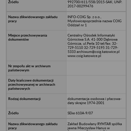
992700/611/558/2015-SAK; UNP:
2017-00299476
INFO-COIG Sp. z o.o.,
Mysłowicepoprzednia nazwa COIG
Oddział nr 1
Centralny Ośrodek Informatyki
Górnictwa S.A. 41-300 Dąbrowa
Górnicza, ul.Perla 10 tel/fax: 32-
729-5110 32-729-5195 31-729-
5333 archiwum@coig.katowice.pl
www.coig.katowice.pl
dokumentacja osobowa i płacowa-
daty skrajne 1974-2001
SEke 610A-9/07
Zakład Budowlany RYMTAR spółka
jawna Mieczysław Hanus w