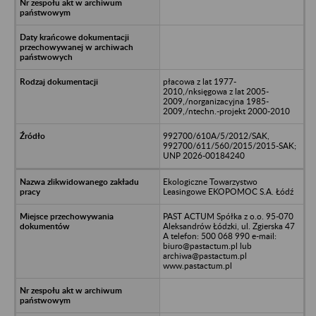
płacowa z lat 1977-
2010,/nksięgowa z lat 2005-
2009,/norganizacyjna 1985-
2009,/ntechn.-projekt 2000-2010
992700/610A/5/2012/SAK,
992700/611/560/2015/2015-SAK;
UNP 2026-00184240
Ekologiczne Towarzystwo
Leasingowe EKOPOMOC S.A. Łódź
PAST ACTUM Spółka z o.o. 95-070
Aleksandrów Łódzki, ul. Zgierska 47
A telefon: 500 068 990 e-mail:
biuro@pastactum.pl lub
archiwa@pastactum.pl
www.pastactum.pl