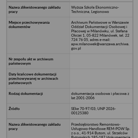
Wyższa Szkoła Ekonomiczno-
Techniczna, Legionowo
Archiwum Państwowe w Warszawie
Oddział Dokumentacji Osobowej i
Płacowej w Milanówku, ul. Stefana
Okrzei 1, 05-822 Milanówek, tel. 22
724 76 05, adres e-mail:
apw.milanowek@warszawa.archiwa.
gov.pl
dokumentacja osobowa i płacowa z
lat 2001-2006
SEke 70-97/03; UNP 2026-
00125380
Przedsiębiorstwo Remontowo-
Usługowo-Handlowe REM-POW Sp.
z o.o., 41-914 Bytom, ul. Strzelców
Bytomskich 185-187 (dokumentacja