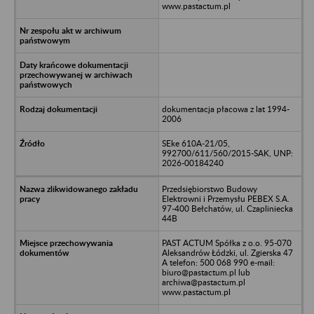
www.pastactum.pl
dokumentacja płacowa z lat 1994-
2006
SEke 610A-21/05,
992700/611/560/2015-SAK, UNP:
2026-00184240
Przedsiębiorstwo Budowy
Elektrowni i Przemysłu PEBEX S.A.
97-400 Bełchatów, ul. Czapliniecka
44B
PAST ACTUM Spółka z o.o. 95-070
Aleksandrów Łódzki, ul. Zgierska 47
A telefon: 500 068 990 e-mail:
biuro@pastactum.pl lub
archiwa@pastactum.pl
www.pastactum.pl