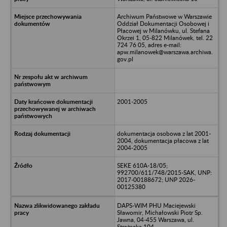
Archiwum Państwowe w Warszawie
Oddział Dokumentacji Osobowej i
Płacowej w Milanówku, ul. Stefana
Okrzei 1, 05-822 Milanówek, tel. 22
724 76 05, adres e-mail:
apw.milanowek@warszawa.archiwa.
gov.pl
2001-2005
dokumentacja osobowa z lat 2001-
2004, dokumentacja płacowa z lat
2004-2005
SEKE 610A-18/05;
992700/611/748/2015-SAK, UNP:
2017-00188672; UNP 2026-
00125380
DAPS-WIM PHU Maciejewski
Sławomir, Michałowski Piotr Sp.
Jawna, 04-455 Warszawa, ul.
Strażacka 104