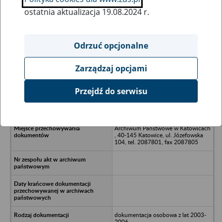
ostatnia aktualizacja 19.08.2024 r.
Wszystkie uwagi można przesyłać poprzez
formularz
Odrzuć opcjonalne
Zarządzaj opcjami
Ukryj wszystkie pozycje bazy
Przejdź do serwisu
Agencja Aktywnej Granicy sp. z o.o.,
Wodzisław Śl., ul. Konstytucji 2
Archiwum Państwowe w Katowicach
, 40-145 Katowice, ul. Józefowska
104, tel. 2087801, fax 2087805
dokumentacja osobowa z lat 2003-
2006