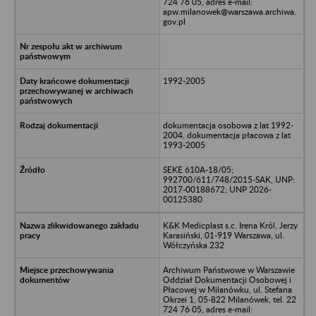
724 76 05, adres e-mail:
apw.milanowek@warszawa.archiwa.
gov.pl
1992-2005
dokumentacja osobowa z lat 1992-
2004, dokumentacja płacowa z lat
1993-2005
SEKE 610A-18/05;
992700/611/748/2015-SAK, UNP:
2017-00188672; UNP 2026-
00125380
K&K Medicplast s.c. Irena Król, Jerzy
Karasiński, 01-919 Warszawa, ul.
Wółczyńska 232
Archiwum Państwowe w Warszawie
Oddział Dokumentacji Osobowej i
Płacowej w Milanówku, ul. Stefana
Okrzei 1, 05-822 Milanówek, tel. 22
724 76 05, adres e-mail: