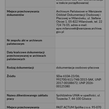
w trakcie porządkowania)
Archiwum Państwowe w Warszawie
Oddział Dokumentacji Osobowej i
Płacowej w Milanówku, ul. Stefana
Okrzei 1, 05-822 Milanówek, tel. 22
724 76 05, adres e-mail:
apw.milanowek@warszawa.archiwa.
gov.pl
dokumentacja osobowo-płacowa
SEke 610A-23/06;
992700/611/748/2015-SAK, UNP:
2017-00188672; UNP 2026-
00125380
Spółdzielnia UNIA w upadłości, ul.
Toszecka 7, 44-100 Gliwice
PAST ACTUM Spółka z o.o. 95-070