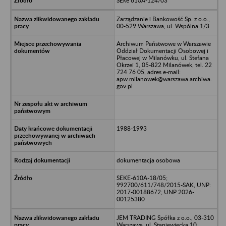
SEke 610A-124/03
Zarządzanie i Bankowość Sp. z o.o.,
00-529 Warszawa, ul. Wspólna 1/3
Archiwum Państwowe w Warszawie
Oddział Dokumentacji Osobowej i
Płacowej w Milanówku, ul. Stefana
Okrzei 1, 05-822 Milanówek, tel. 22
724 76 05, adres e-mail:
apw.milanowek@warszawa.archiwa.
gov.pl
1988-1993
dokumentacja osobowa
SEKE-610A-18/05;
992700/611/748/2015-SAK, UNP:
2017-00188672; UNP 2026-
00125380
JEM TRADING Spółka z o.o., 03-310
Warszawa, ul. Staniewiecka 10