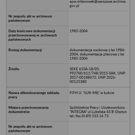
apw.milanowek@warszawa.archiwa.
gov.pl
1985-2004
dokumentacja osobowa z lat 1986-
2004, dokumentacja płacowa z lat
1985-2004
SEKE 610A-18/05;
992700/611/748/2015-SAK, UNP:
2017-00188672; UNP 2026-
00125380
P.P.H.U. "ŁUK-MIŁ" w Łukcie
Spółdzielnia Pracy i Użytkowników
"INTEGRA" ul.Lubelska 43 B Olsztyn
tel./fax.(0-89) 533 14 73