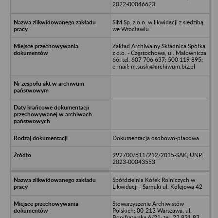
2022-00046623
SIM Sp. z o.o. w likwidacji z siedzibą
we Wrocławiu
Zakład Archiwalny Składnica Spółka
z o.o. - Częstochowa, ul. Malownicza
66; tel. 607 706 637; 500 119 895;
e-mail: m.suski@archiwum.biz.pl
Dokumentacja osobowo-płacowa
992700/611/212/2015-SAK; UNP:
2023-00043553
Spółdzielnia Kółek Rolniczych w
Likwidacji - Sarnaki ul. Kolejowa 42
Stowarzyszenie Archiwistów
Polskich; 00-213 Warszawa, ul.
Bonifraterska 6/21; tel. 22 831 83