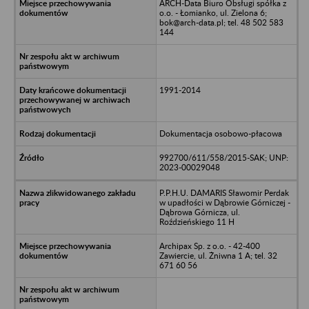
ARCH-Data Biuro Obsługi spółka z
o.o. - Łomianko, ul. Zielona 6;
bok@arch-data.pl; tel. 48 502 583
144
1991-2014
Dokumentacja osobowo-płacowa
992700/611/558/2015-SAK; UNP:
2023-00029048
P.P.H.U. DAMARIS Sławomir Perdak
w upadłości w Dąbrowie Górniczej -
Dąbrowa Górnicza, ul.
Roździeńskiego 11 H
Archipax Sp. z o.o. - 42-400
Zawiercie, ul. Żniwna 1 A; tel. 32
671 60 56