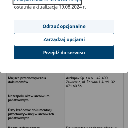
ostatnia aktualizacja 19.08.2024 r.
Wszystkie uwagi można przesyłać poprzez
formularz
Odrzuć opcjonalne
Zarządzaj opcjami
Ukryj wszystkie pozycje bazy
Przejdź do serwisu
SPOŁEM Powszechna Spółdzielnia
Spożywców w likwidacji w Piekarach
Ślaskich ul. Lompy 3a
Archipax Sp. z o.o. - 42-400
Zawiercie, ul. Żniwna 1 A; tel. 32
671 60 56
Dokumentacja osobowo-płacowa