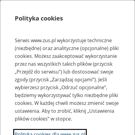
Polityka cookies
Szukaj
Menu
Serwis www.zus.pl wykorzystuje techniczne
(niezbędne) oraz analityczne (opcjonalne) pliki
Rejestry, ewidencje i archiwa
cookies. Możesz zaakceptować wykorzystanie
Baza zlikwidowanych lub
przez nas wszystkich takich plików (przycisk
„Przejdź do serwisu”) lub dostosować swoje
przekształconych zakładów pracy
zgody (przycisk „Zarządzaj opcjami”). Jeśli
wybierzesz przycisk „Odrzuć opcjonalne”,
Nazwa zakładu pracy:
będziemy wykorzystywać tylko niezbędne pliki
cookies. W każdej chwili możesz zmienić swoje
ustawienia. Aby to zrobić, kliknij „Ustawienia
plików cookies” w stopce.
SZUKAJ
Polityka cookies dla www.zus.pl