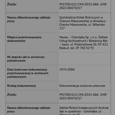
992700/611/194/2015-SAK; UNP:
2022-00476217
Spółdzielnia Kółek Rolniczych w
Ostrowi Mazowieckiej w likwidacji -
Ostrów Mazowiecka, ul. Wileńska
117
Narew – Ostrołęka Sp. z o.o. Zakład
Usług Archiwalnych i Składnica Akt
– Ławy, ul. Przemysłowa 26, 07-411
Rzekuń; tel. 29 760 52 91
1974-2004
Dokumentacja osobowo-płacowa
992700/611/194/2015-SAK; UNP:
2022-00476217
Zakład Robót Instalacyjnych Andrzej
Sęk w upadłości - Ostrołęka; ul.
Walecznych 22