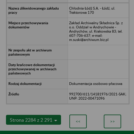
Chłodnia Łódź S.A. - Łódź, ul.
Traktorowa 170
Zakład Archiwalny Składnica Sp. z
o.o. Oddział w Andrychowie -
Andrychów, ul. Krakowska 83; tel.
607-706-637; e-mail:
m.suski@archiwum.biz.pl
Dokumentacja osobowo-płacowa
992700/611/14181976/2021-SAK;
UNP: 2022-00471096
Strona 2284 z 2 291
<<
>>