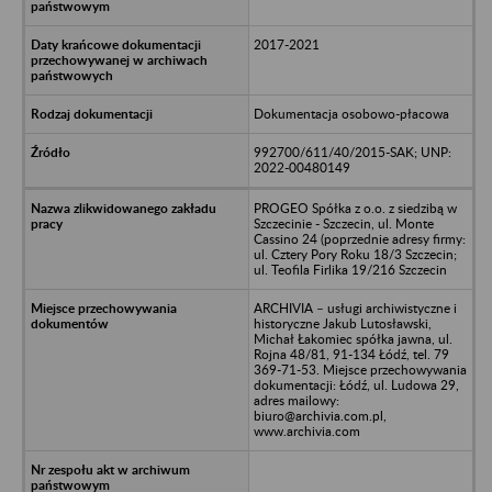
2017-2021
Dokumentacja osobowo-płacowa
992700/611/40/2015-SAK; UNP:
2022-00480149
PROGEO Spółka z o.o. z siedzibą w
Szczecinie - Szczecin, ul. Monte
Cassino 24 (poprzednie adresy firmy:
ul. Cztery Pory Roku 18/3 Szczecin;
ul. Teofila Firlika 19/216 Szczecin
ARCHIVIA – usługi archiwistyczne i
historyczne Jakub Lutosławski,
Michał Łakomiec spółka jawna, ul.
Rojna 48/81, 91-134 Łódź, tel. 79
369-71-53. Miejsce przechowywania
dokumentacji: Łódź, ul. Ludowa 29,
adres mailowy:
biuro@archivia.com.pl,
www.archivia.com