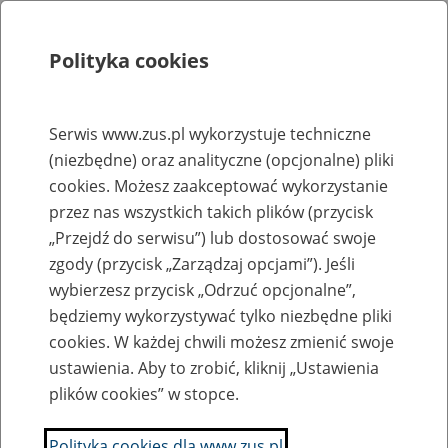
Polityka cookies
Szukaj
Menu
Serwis www.zus.pl wykorzystuje techniczne
(niezbędne) oraz analityczne (opcjonalne) pliki
Rejestry, ewidencje i archiwa
cookies. Możesz zaakceptować wykorzystanie
Baza zlikwidowanych lub
przez nas wszystkich takich plików (przycisk
„Przejdź do serwisu”) lub dostosować swoje
przekształconych zakładów pracy
zgody (przycisk „Zarządzaj opcjami”). Jeśli
wybierzesz przycisk „Odrzuć opcjonalne”,
Nazwa zakładu pracy:
będziemy wykorzystywać tylko niezbędne pliki
cookies. W każdej chwili możesz zmienić swoje
ustawienia. Aby to zrobić, kliknij „Ustawienia
plików cookies” w stopce.
SZUKAJ
Polityka cookies dla www.zus.pl