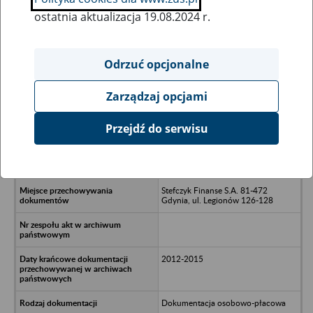
ostatnia aktualizacja 19.08.2024 r.
Wszystkie uwagi można przesyłać poprzez
formularz
Odrzuć opcjonalne
Zarządzaj opcjami
Ukryj wszystkie pozycje bazy
Przejdź do serwisu
Wspólnota Finanse Towarzystwo
Zarządzające SKOK Sp. z o.o. S.K.A. -
Gdynia
Stefczyk Finanse S.A. 81-472
Gdynia, ul. Legionów 126-128
2012-2015
Dokumentacja osobowo-płacowa