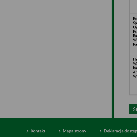
Re
Sp
Og
Ps
Ra
Wr
R
He
Wa
ha
Am
Wi
S
Kontakt
Mapa strony
Deklaracja dostę