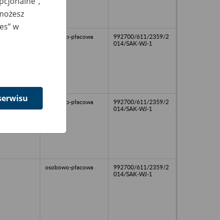
opcjonalne”,
 możesz
ies” w
osobowo-płacowa
992700/611/2359/2
014/SAK-WJ-1
serwisu
osobowo-płacowa
992700/611/2359/2
014/SAK-WJ-1
osobowo-płacowa
992700/611/2359/2
014/SAK-WJ-1