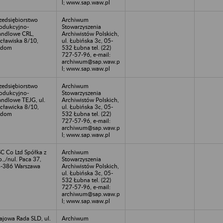
l; www.sap.waw.pl
zedsiębiorstwo
Archiwum
odukcyjno-
Stowarzyszenia
ndlowe CRL,
Archiwistów Polskich,
cławiska 8/10,
ul. Łubińska 3c, 05-
adom
532 Łubna tel. (22)
727-57-96, e-mail:
archiwum@sap.waw.p
l; www.sap.waw.pl
zedsiębiorstwo
Archiwum
odukcyjno-
Stowarzyszenia
ndlowe TEJG, ul.
Archiwistów Polskich,
cławicka 8/10,
ul. Łubińska 3c, 05-
adom
532 Łubna tel. (22)
727-57-96, e-mail:
archiwum@sap.waw.p
l; www.sap.waw.pl
C Co Ltd Spółka z
Archiwum
o.,/nul. Paca 37,
Stowarzyszenia
-386 Warszawa
Archiwistów Polskich,
ul. Łubińska 3c, 05-
532 Łubna tel. (22)
727-57-96, e-mail:
archiwum@sap.waw.p
l; www.sap.waw.pl
ajowa Rada SLD, ul.
Archiwum