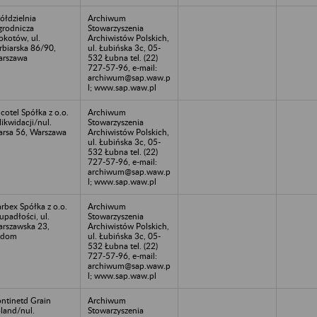
ółdzielnia
Archiwum
rodnicza
Stowarzyszenia
kotów, ul.
Archiwistów Polskich,
rbiarska 86/90,
ul. Łubińska 3c, 05-
rszawa
532 Łubna tel. (22)
727-57-96, e-mail:
archiwum@sap.waw.p
l; www.sap.waw.pl
cotel Spółka z o.o.
Archiwum
likwidacji/nul.
Stowarzyszenia
rsa 56, Warszawa
Archiwistów Polskich,
ul. Łubińska 3c, 05-
532 Łubna tel. (22)
727-57-96, e-mail:
archiwum@sap.waw.p
l; www.sap.waw.pl
rbex Spółka z o.o.
Archiwum
upadłości, ul.
Stowarzyszenia
rszawska 23,
Archiwistów Polskich,
adom
ul. Łubińska 3c, 05-
532 Łubna tel. (22)
727-57-96, e-mail:
archiwum@sap.waw.p
l; www.sap.waw.pl
ntinetd Grain
Archiwum
land/nul.
Stowarzyszenia