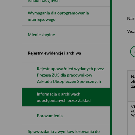
rehabilitacyjnych
Wymagania dla oprogramowania
Naz
interfejsowego
Wsz
Mienie zbędne
Rejestry, ewidencje i archiwa
Rejestr upoważnień wydanych przez
Prezesa ZUS dla pracowników
N
z
Zakładu Ubezpieczeń Społecznych
z
Informacja o archiwach
udostępnianych przez Zakład
VT
ul
Wa
Porozumienia
Sprawozdania z wyników losowania do