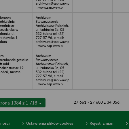
archiwum@sap.waw.p
l; www.sap.waw.pl
jonowa
Archiwum
ółdzielnia
Stowarzyszenia
rodniczo-
Archiwistów Polskich,
zczelarska w
ul. Łubińska 3c, 05-
domiu, ul.
532 Łubna tel. (22)
ocławska 9,
727-57-96, e-mail:
adom
archiwum@sap.waw.p
l; www.sap.waw.pl
ro
Archiwum
renhandelgesselsc
Stowarzyszenia
ft mbH,
Archiwistów Polskich,
alienstrasse 19,
ul. Łubińska 3c, 05-
edeń, Austria
532 Łubna tel. (22)
727-57-96, e-mail:
archiwum@sap.waw.p
l; www.sap.waw.pl
27 661 - 27 680 z 34 356.
trona 1384 z 1 718
pności
Ustawienia plików cookies
Rejestr zmian