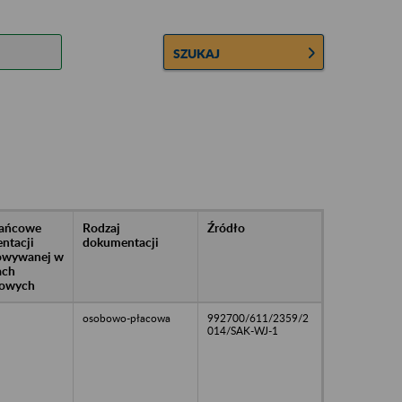
SZUKAJ
rańcowe
Rodzaj
Źródło
ntacji
dokumentacji
owywanej w
ach
owych
osobowo-płacowa
992700/611/2359/2
014/SAK-WJ-1