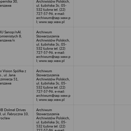
pernika 30,
Archiwistów Polskich,
rszawa
ul. Łubińska 3c, 05-
532 Łubna tel. (22)
727-57-96, e-mail:
archiwum@sap.waw.p
l; www.sap.waw.pl
U Sanop/nAl.
Archiwum
omienistych 8,
Stowarzyszenia
rszawa/n
Archiwistów Polskich,
ul. Łubińska 3c, 05-
532 Łubna tel. (22)
727-57-96, e-mail:
archiwum@sap.waw.p
l; www.sap.waw.pl
i Vision Spółka z
Archiwum
o., ul. Jana
Stowarzyszenia
zimierza 51,
Archiwistów Polskich,
rszawa
ul. Łubińska 3c, 05-
532 Łubna tel. (22)
727-57-96, e-mail:
archiwum@sap.waw.p
l; www.sap.waw.pl
B Dolmel Drives
Archiwum
d, ul. Fabryczna 10,
Stowarzyszenia
rocław
Archiwistów Polskich,
ul. Łubińska 3c, 05-
532 Łubna tel. (22)
727-57-96, e-mail: