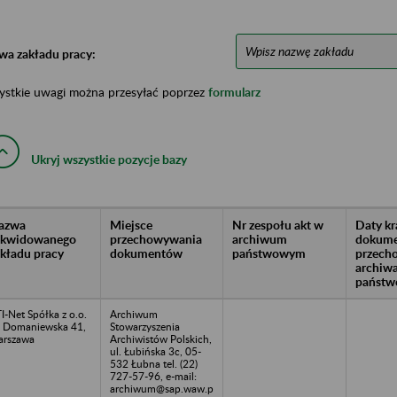
wa zakładu pracy:
ystkie uwagi można przesyłać poprzez
formularz
Ukryj wszystkie pozycje bazy
azwa
Miejsce
Nr zespołu akt w
Daty k
likwidowanego
przechowywania
archiwum
dokume
akładu pracy
dokumentów
państwowym
przech
archiw
państw
I-Net Spółka z o.o.
Archiwum
. Domaniewska 41,
Stowarzyszenia
rszawa
Archiwistów Polskich,
ul. Łubińska 3c, 05-
532 Łubna tel. (22)
727-57-96, e-mail:
archiwum@sap.waw.p