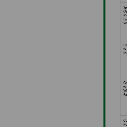
Sp
Og
Mo
Fa
Wa
En
w 
Ma
Ga
w 
Wa
R
Co
Po