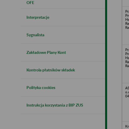
OFE
Pr
Pr
Interpretacje
Ha
Ra
R
Sygnalista
Pr
Zakładowe Plany Kont
Pr
Ha
Ra
R
Kontrola płatników składek
Polityka cookies
AS
o.
04
Instrukcja korzystania z BIP ZUS
Kr