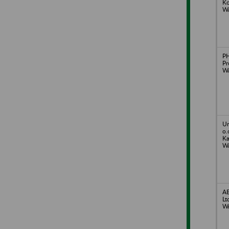
Ko
Wa
PH
Pr
Wa
Un
o.
Ka
Wa
AB
Lt
W