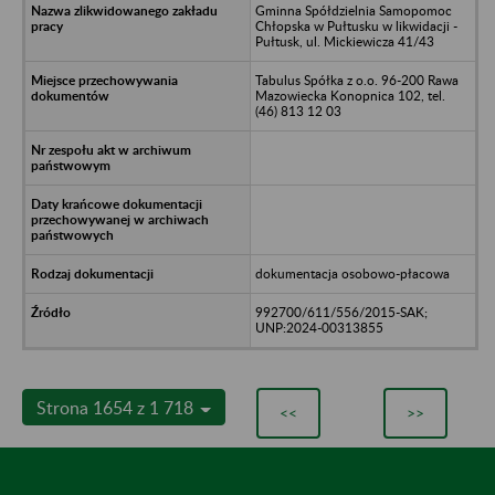
Gminna Spółdzielnia Samopomoc
Chłopska w Pułtusku w likwidacji -
Pułtusk, ul. Mickiewicza 41/43
Tabulus Spółka z o.o. 96-200 Rawa
Mazowiecka Konopnica 102, tel.
(46) 813 12 03
dokumentacja osobowo-płacowa
992700/611/556/2015-SAK;
UNP:2024-00313855
Strona 1654 z 1 718
<<
>>