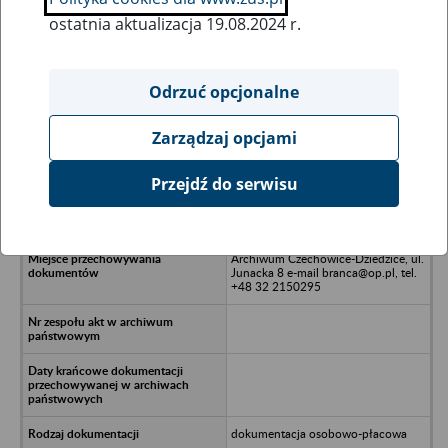
ostatnia aktualizacja 19.08.2024 r.
Wszystkie uwagi można przesyłać poprzez
formularz
Odrzuć opcjonalne
Zarządzaj opcjami
Ukryj wszystkie pozycje bazy
Przejdź do serwisu
NEW LOOK POLAND Spółka z o.o. -
Warszawa
Archiwum Czechowice-Dziedzice, ul.
Junacka 8 e-mail branca@op.pl, tel.
+48 32 2150295
dokumentacja osobowo-płacowa