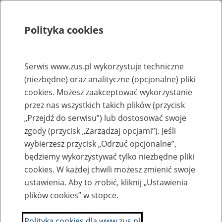
Polityka cookies
Szukaj
Menu
Serwis www.zus.pl wykorzystuje techniczne
(niezbędne) oraz analityczne (opcjonalne) pliki
Rejestry, ewidencje i archiwa
cookies. Możesz zaakceptować wykorzystanie
Baza zlikwidowanych lub
przez nas wszystkich takich plików (przycisk
„Przejdź do serwisu”) lub dostosować swoje
przekształconych zakładów pracy
zgody (przycisk „Zarządzaj opcjami”). Jeśli
wybierzesz przycisk „Odrzuć opcjonalne”,
Nazwa zakładu pracy:
będziemy wykorzystywać tylko niezbędne pliki
cookies. W każdej chwili możesz zmienić swoje
ustawienia. Aby to zrobić, kliknij „Ustawienia
plików cookies” w stopce.
SZUKAJ
Polityka cookies dla www.zus.pl