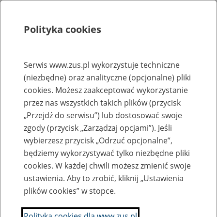
Polityka cookies
Szukaj
Menu
Serwis www.zus.pl wykorzystuje techniczne
(niezbędne) oraz analityczne (opcjonalne) pliki
Rejestry, ewidencje i archiwa
cookies. Możesz zaakceptować wykorzystanie
Baza zlikwidowanych lub
przez nas wszystkich takich plików (przycisk
„Przejdź do serwisu”) lub dostosować swoje
przekształconych zakładów pracy
zgody (przycisk „Zarządzaj opcjami”). Jeśli
wybierzesz przycisk „Odrzuć opcjonalne”,
Nazwa zakładu pracy:
będziemy wykorzystywać tylko niezbędne pliki
cookies. W każdej chwili możesz zmienić swoje
ustawienia. Aby to zrobić, kliknij „Ustawienia
plików cookies” w stopce.
SZUKAJ
Polityka cookies dla www.zus.pl