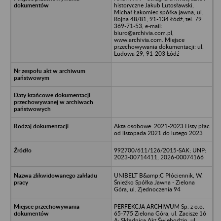
historyczne Jakub Lutosławski,
Michał Łakomiec spółka jawna, ul.
Rojna 48/81, 91-134 Łódź, tel. 79
369-71-53, e-mail:
biuro@archivia.com.pl,
www.archivia.com. Miejsce
przechowywania dokumentacji: ul.
Ludowa 29, 91-203 Łódź
Akta osobowe: 2021-2023 Listy płac
od listopada 2021 do lutego 2023
992700/611/126/2015-SAK; UNP:
2023-00714411, 2026-00074166
UNIBELT B&amp;C Płóciennik, W.
Śnieżko Spółka Jawna - Zielona
Góra, ul. Zjednoczenia 94
PERFEKCJA ARCHIWUM Sp. z o.o.
65-775 Zielona Góra, ul. Zacisze 16
A; Składnica Akt Świebodzin, ul.