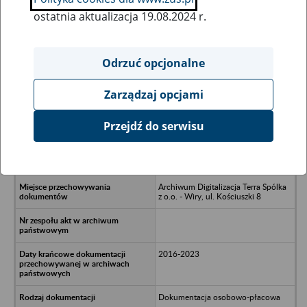
ostatnia aktualizacja 19.08.2024 r.
Wszystkie uwagi można przesyłać poprzez
formularz
Odrzuć opcjonalne
Zarządzaj opcjami
Ukryj wszystkie pozycje bazy
Przejdź do serwisu
DI SUPPORT PL Spółka z o.o. -
Poznań, ul. Stanisława
Małochowskiego 10
Archiwum Digitalizacja Terra Spólka
z o.o. - Wiry, ul. Kościuszki 8
2016-2023
Dokumentacja osobowo-płacowa