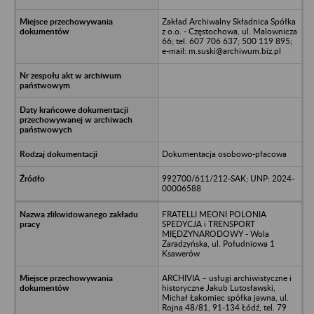
Zakład Archiwalny Składnica Spółka
z o.o. - Częstochowa, ul. Malownicza
66; tel. 607 706 637; 500 119 895;
e-mail: m.suski@archiwum.biz.pl
Dokumentacja osobowo-płacowa
992700/611/212-SAK; UNP: 2024-
00006588
FRATELLI MEONI POLONIA
SPEDYCJA i TRENSPORT
MIĘDZYNARODOWY - Wola
Zaradzyńska, ul. Południowa 1
Ksawerów
ARCHIVIA – usługi archiwistyczne i
historyczne Jakub Lutosławski,
Michał Łakomiec spółka jawna, ul.
Rojna 48/81, 91-134 Łódź, tel. 79