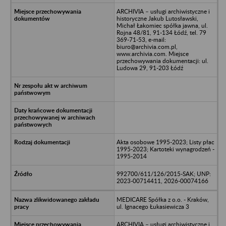
ARCHIVIA – usługi archiwistyczne i
historyczne Jakub Lutosławski,
Michał Łakomiec spółka jawna, ul.
Rojna 48/81, 91-134 Łódź, tel. 79
369-71-53, e-mail:
biuro@archivia.com.pl,
www.archivia.com. Miejsce
przechowywania dokumentacji: ul.
Ludowa 29, 91-203 Łódź
Akta osobowe 1995-2023; Listy płac
1995-2023; Kartoteki wynagrodzeń -
1995-2014
992700/611/126/2015-SAK; UNP:
2023-00714411, 2026-00074166
MEDICARE Spółka z o.o. - Kraków,
ul. Ignacego Łukasiewicza 3
ARCHIVIA – usługi archiwistyczne i