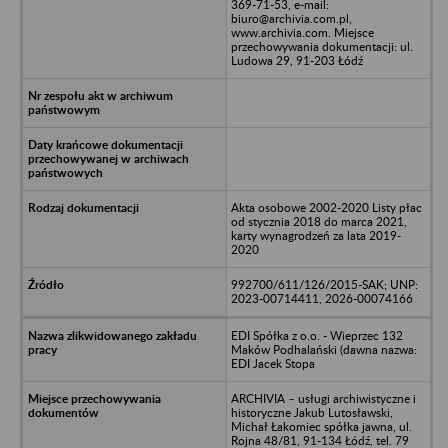
369-71-53, e-mail:
biuro@archivia.com.pl,
www.archivia.com. Miejsce
przechowywania dokumentacji: ul.
Ludowa 29, 91-203 Łódź
Akta osobowe 2002-2020 Listy płac
od stycznia 2018 do marca 2021,
karty wynagrodzeń za lata 2019-
2020
992700/611/126/2015-SAK; UNP:
2023-00714411, 2026-00074166
EDI Spółka z o.o. - Wieprzec 132
Maków Podhalański (dawna nazwa:
EDI Jacek Stopa
ARCHIVIA – usługi archiwistyczne i
historyczne Jakub Lutosławski,
Michał Łakomiec spółka jawna, ul.
Rojna 48/81, 91-134 Łódź, tel. 79