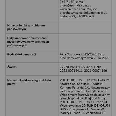
369-71-53, e-mail:
biuro@archivia.com.pl,
www.archivia.com. Miejsce
przechowywania dokumentacji: ul.
Ludowa 29, 91-203 Łódź
Akta Osobowe 2012-2020; Listy
płaci karty wynagrodzeń 2016-2020
992700/611/126/2015, UNP:
2023-00714411, 2026-00074166
PUH DEKORUM BUD KONTRAKTY
Spółka z oo. Spółka K. - Łódź Pl.
Komuny Paryskiej 1/1 (dawne nazwy
i adresy podmiotu: Henryk Gawot i
Włodzimierz Starczyk działających w
ramach spółki cywilnej pod firmą
PUH DEKORUM BUD s.c.-Łódź, ul.
Więckowskiego 20. PUH DEKORUM
BUS spółka jawna - H. Gawot W.
Starczyk - Łódź, ul. Wierzbowa 18