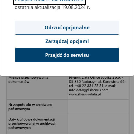
ostatnia aktualizacja 19.08.2024 r.
Wszystkie uwagi można przesyłać poprzez
formularz
Odrzuć opcjonalne
Zarządzaj opcjami
Ukryj wszystkie pozycje bazy
Przejdź do serwisu
VM Building Solutions w likwidacji -
Warszawa, ul. Niebielska 6/1
Rhenus Data Office Spółka z o.o. -
05-830 Nadarzyn, al. Katowicka 66,
tel. +48 22 331 23 31, e-mail:
info.data@pl.rhenus.com,
www.rhenus-data.pl