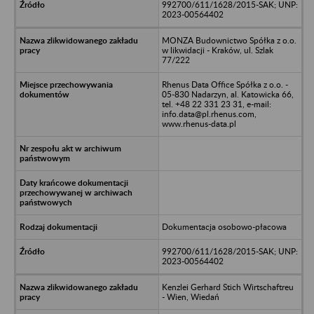
992700/611/1628/2015-SAK; UNP:
2023-00564402
MONZA Budownictwo Spółka z o.o.
w likwidacji - Kraków, ul. Szlak
77/222
Rhenus Data Office Spółka z o.o. -
05-830 Nadarzyn, al. Katowicka 66,
tel. +48 22 331 23 31, e-mail:
info.data@pl.rhenus.com,
www.rhenus-data.pl
Dokumentacja osobowo-płacowa
992700/611/1628/2015-SAK; UNP:
2023-00564402
Kenzlei Gerhard Stich Wirtschaftreu
- Wien, Wiedań