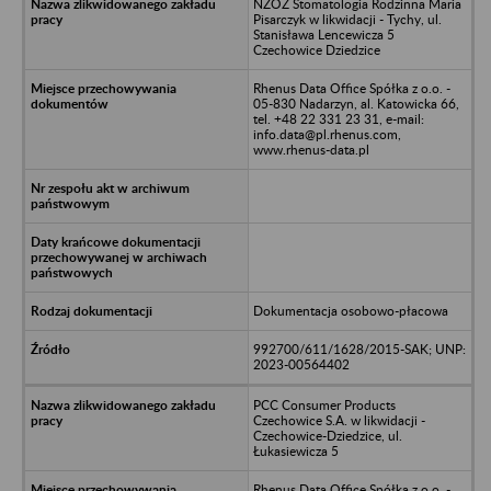
NZOZ Stomatologia Rodzinna Maria
Pisarczyk w likwidacji - Tychy, ul.
Stanisława Lencewicza 5
Czechowice Dziedzice
Rhenus Data Office Spółka z o.o. -
05-830 Nadarzyn, al. Katowicka 66,
tel. +48 22 331 23 31, e-mail:
info.data@pl.rhenus.com,
www.rhenus-data.pl
Dokumentacja osobowo-płacowa
992700/611/1628/2015-SAK; UNP:
2023-00564402
PCC Consumer Products
Czechowice S.A. w likwidacji -
Czechowice-Dziedzice, ul.
Łukasiewicza 5
Rhenus Data Office Spółka z o.o. -