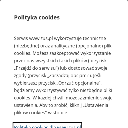
Polityka cookies
Szukaj
Menu
Serwis www.zus.pl wykorzystuje techniczne
(niezbędne) oraz analityczne (opcjonalne) pliki
Rejestry, ewidencje i archiwa
cookies. Możesz zaakceptować wykorzystanie
Baza zlikwidowanych lub
przez nas wszystkich takich plików (przycisk
„Przejdź do serwisu”) lub dostosować swoje
przekształconych zakładów pracy
zgody (przycisk „Zarządzaj opcjami”). Jeśli
wybierzesz przycisk „Odrzuć opcjonalne”,
Nazwa zakładu pracy:
będziemy wykorzystywać tylko niezbędne pliki
cookies. W każdej chwili możesz zmienić swoje
ustawienia. Aby to zrobić, kliknij „Ustawienia
plików cookies” w stopce.
SZUKAJ
Polityka cookies dla www.zus.pl