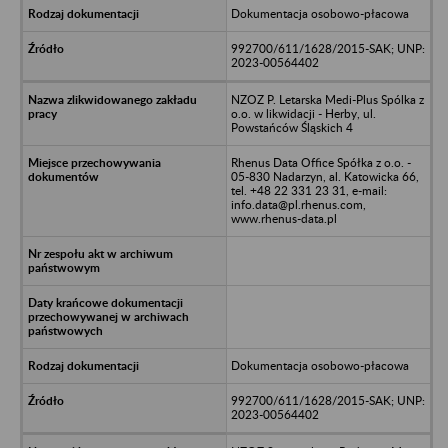
Dokumentacja osobowo-płacowa
992700/611/1628/2015-SAK; UNP:
2023-00564402
NZOZ P. Letarska Medi-Plus Spólka z
o.o. w likwidacji - Herby, ul.
Powstańców Śląskich 4
Rhenus Data Office Spółka z o.o. -
05-830 Nadarzyn, al. Katowicka 66,
tel. +48 22 331 23 31, e-mail:
info.data@pl.rhenus.com,
www.rhenus-data.pl
Dokumentacja osobowo-płacowa
992700/611/1628/2015-SAK; UNP:
2023-00564402