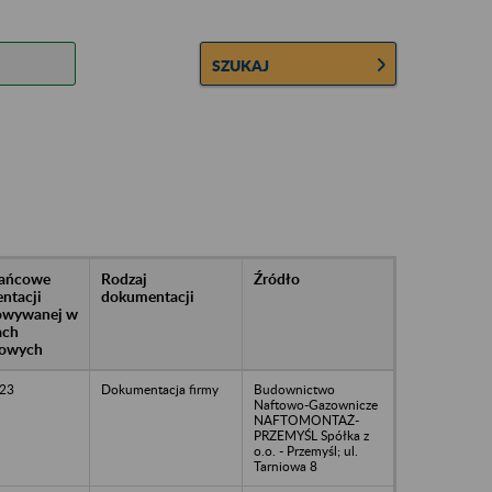
SZUKAJ
rańcowe
Rodzaj
Źródło
ntacji
dokumentacji
owywanej w
ach
owych
23
Dokumentacja firmy
Budownictwo
Naftowo-Gazownicze
NAFTOMONTAŻ-
PRZEMYŚL Spółka z
o.o. - Przemyśl; ul.
Tarniowa 8