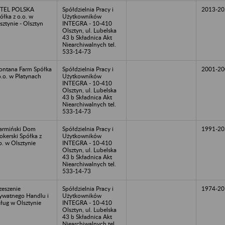
STEL POLSKA
Spółdzielnia Pracy i
2013-20
ółka z o.o. w
Użytkowników
sztynie - Olsztyn
INTEGRA - 10-410
Olsztyn, ul. Lubelska
43 b Składnica Akt
Niearchiwalnych tel.
533-14-73
ntana Farm Spółka
Spółdzielnia Pracy i
2001-20
o.o. w Platynach
Użytkowników
INTEGRA - 10-410
Olsztyn, ul. Lubelska
43 b Składnica Akt
Niearchiwalnych tel.
533-14-73
rmiński Dom
Spółdzielnia Pracy i
1991-20
okerski Spółka z
Użytkowników
o. w Olsztynie
INTEGRA - 10-410
Olsztyn, ul. Lubelska
43 b Składnica Akt
Niearchiwalnych tel.
533-14-73
zeszenie
Spółdzielnia Pracy i
1974-20
ywatnego Handlu i
Użytkowników
ług w Olsztynie
INTEGRA - 10-410
Olsztyn, ul. Lubelska
43 b Składnica Akt
Niearchiwalnych tel.