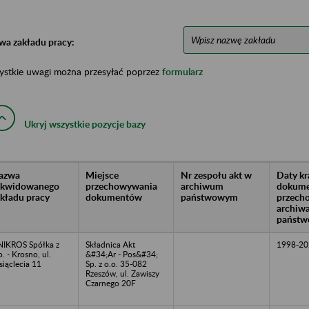
wa zakładu pracy:
ystkie uwagi można przesyłać poprzez
formularz
Ukryj wszystkie pozycje bazy
azwa
Miejsce
Nr zespołu akt w
Daty k
likwidowanego
przechowywania
archiwum
dokume
akładu pracy
dokumentów
państwowym
przech
archiw
państw
IKROS Spółka z
Składnica Akt
1998-20
o. - Krosno, ul.
&#34;Ar - Pos&#34;
siąclecia 11
Sp. z o.o. 35-082
Rzeszów, ul. Zawiszy
Czarnego 20F