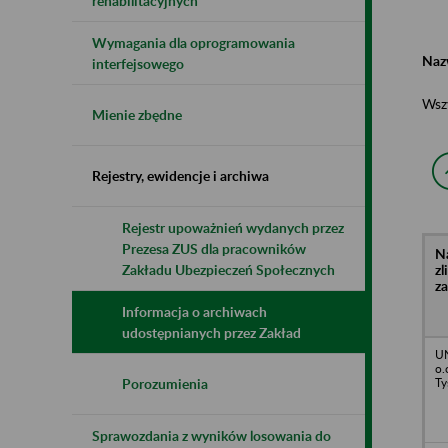
rehabilitacyjnych
Wymagania dla oprogramowania
Naz
interfejsowego
Wsz
Mienie zbędne
Rejestry, ewidencje i archiwa
Rejestr upoważnień wydanych przez
Prezesa ZUS dla pracowników
N
z
Zakładu Ubezpieczeń Społecznych
z
Informacja o archiwach
udostępnianych przez Zakład
UN
o.
Ty
Porozumienia
Sprawozdania z wyników losowania do