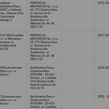
andlowa
PERFEKCJA
1971-20
ółdzielnia Pracy
ARCHIWUM Sp. z o.o.
MET w Zielonej
65-775 Zielona Góra,
rze - Zielona Góra,
ul. Zacisze 16 A;
. Kazimierza
Składnica Akt
elkiego 1
Świebodzin, ul.
Wałowa 26; tel. 68
3822 115
OLE MOLE spółka
PERFEKCJA
2017-20
o.o. w Warszawie -
ARCHIWUM Sp. z o.o.
rszawa, ul.
65-775 Zielona Góra,
rszałkowska
ul. Zacisze 16 A;
04/122
Składnica Akt
Świebodzin, ul.
Wałowa 26; tel. 68
3822 115
MR Budownictwo
Spółdzielnia Pracy i
2020-20
ółka z o.o. w
Użytkowników
skupcu
INTEGRA - 10-410
Olsztyn, ul. Lubelska
43 b Składnica Akt
Niearchiwalnych tel.
533-14-73
KS Budownictwo
Spółdzielnia Pracy i
2002 - 
ółka z o.o. w
Użytkowników
skupcu
INTEGRA - 10-410
Olsztyn, ul. Lubelska