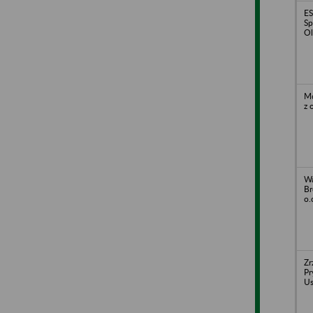
E
Sp
Ol
Mo
z 
Wa
Br
o.
Zr
Pr
Us