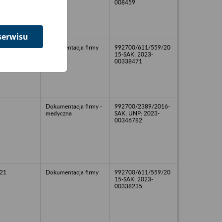
008459
serwisu
18
Dokumentacja firmy
992700/611/559/20
15-SAK; 2023-
00338471
Dokumentacja firmy -
992700/2389/2016-
medyczna
SAK; UNP: 2023-
00346782
21
Dokumentacja firmy
992700/611/559/20
15-SAK; 2023-
00338235