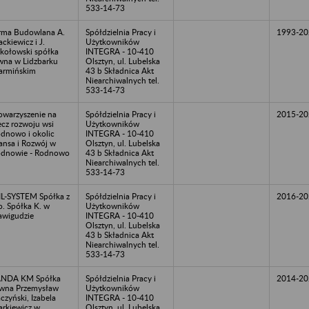
533-14-73
rma Budowlana A.
Spółdzielnia Pracy i
1993-20
ckiewicz i J.
Użytkowników
kołowski spółka
INTEGRA - 10-410
wna w Lidzbarku
Olsztyn, ul. Lubelska
rmińskim
43 b Składnica Akt
Niearchiwalnych tel.
533-14-73
owarzyszenie na
Spółdzielnia Pracy i
2015-20
ecz rozwoju wsi
Użytkowników
dnowo i okolic
INTEGRA - 10-410
ansa i Rozwój w
Olsztyn, ul. Lubelska
dnowie - Rodnowo
43 b Składnica Akt
Niearchiwalnych tel.
533-14-73
L-SYSTEM Spółka z
Spółdzielnia Pracy i
2016-20
o. Spółka K. w
Użytkowników
awigudzie
INTEGRA - 10-410
Olsztyn, ul. Lubelska
43 b Składnica Akt
Niearchiwalnych tel.
533-14-73
ANDA KM Spółka
Spółdzielnia Pracy i
2014-20
wna Przemysław
Użytkowników
czyński, Izabela
INTEGRA - 10-410
rkiewicz w
Olsztyn, ul. Lubelska