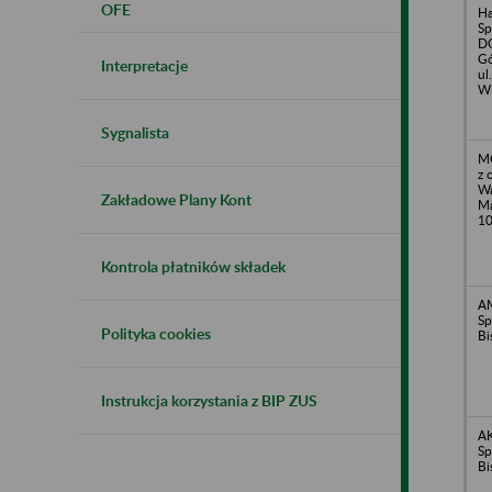
OFE
H
Sp
DO
Gó
Interpretacje
ul
Wi
Sygnalista
M
z 
Wa
Zakładowe Plany Kont
Ma
1
Kontrola płatników składek
A
Sp
Polityka cookies
Bi
Instrukcja korzystania z BIP ZUS
A
Sp
Bi