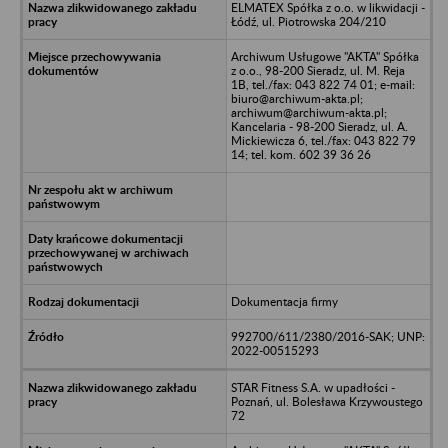
ELMATEX Spółka z o.o. w likwidacji -
Łódź, ul. Piotrowska 204/210
Archiwum Usługowe "AKTA" Spółka
z o.o., 98-200 Sieradz, ul. M. Reja
1B, tel./fax: 043 822 74 01; e-mail:
biuro@archiwum-akta.pl;
archiwum@archiwum-akta.pl;
Kancelaria - 98-200 Sieradz, ul. A.
Mickiewicza 6, tel./fax: 043 822 79
14; tel. kom. 602 39 36 26
Dokumentacja firmy
992700/611/2380/2016-SAK; UNP:
2022-00515293
STAR Fitness S.A. w upadłości -
Poznań, ul. Bolesława Krzywoustego
72