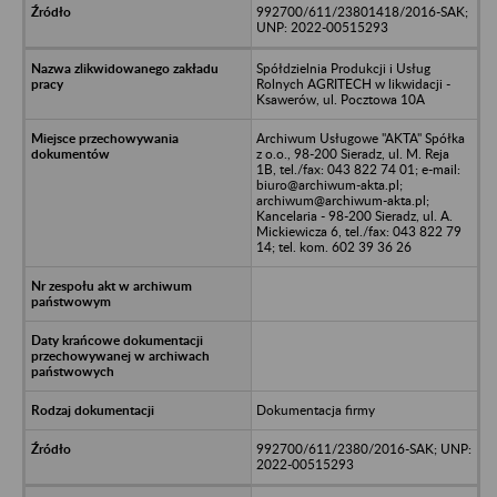
992700/611/23801418/2016-SAK;
UNP: 2022-00515293
Spółdzielnia Produkcji i Usług
Rolnych AGRITECH w likwidacji -
Ksawerów, ul. Pocztowa 10A
Archiwum Usługowe "AKTA" Spółka
z o.o., 98-200 Sieradz, ul. M. Reja
1B, tel./fax: 043 822 74 01; e-mail:
biuro@archiwum-akta.pl;
archiwum@archiwum-akta.pl;
Kancelaria - 98-200 Sieradz, ul. A.
Mickiewicza 6, tel./fax: 043 822 79
14; tel. kom. 602 39 36 26
Dokumentacja firmy
992700/611/2380/2016-SAK; UNP:
2022-00515293