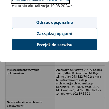
ostatnia aktualizacja 19.08.2024 r.
Wszystkie uwagi można przesyłać poprzez
formularz
Odrzuć opcjonalne
Zarządzaj opcjami
Ukryj wszystkie pozycje bazy
Przejdź do serwisu
REX BUT Spółdzielnia Inwalidów
Przedsiębiorstwo Obuwnicze w
upadłości - Poddębice, ul. Północna
7
Archiwum Usługowe "AKTA" Spółka
z o.o., 98-200 Sieradz, ul. M. Reja
1B, tel./fax: 043 822 74 01; e-mail:
biuro@archiwum-akta.pl;
archiwum@archiwum-akta.pl;
Kancelaria - 98-200 Sieradz, ul. A.
Mickiewicza 6, tel./fax: 043 822 79
14; tel. kom. 602 39 36 26