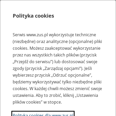
Polityka cookies
Szukaj
Menu
Serwis www.zus.pl wykorzystuje techniczne
(niezbędne) oraz analityczne (opcjonalne) pliki
Rejestry, ewidencje i archiwa
cookies. Możesz zaakceptować wykorzystanie
Baza zlikwidowanych lub
przez nas wszystkich takich plików (przycisk
„Przejdź do serwisu”) lub dostosować swoje
przekształconych zakładów pracy
zgody (przycisk „Zarządzaj opcjami”). Jeśli
wybierzesz przycisk „Odrzuć opcjonalne”,
Nazwa zakładu pracy:
będziemy wykorzystywać tylko niezbędne pliki
cookies. W każdej chwili możesz zmienić swoje
ustawienia. Aby to zrobić, kliknij „Ustawienia
plików cookies” w stopce.
SZUKAJ
Polityka cookies dla www.zus.pl