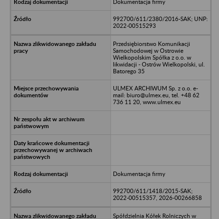
Dokumentacja firmy
992700/611/2380/2016-SAK; UNP:
2022-00515293
Przedsiębiorstwo Komunikacji
Samochodowej w Ostrowie
Wielkopolskim Spółka z o.o. w
likwidacji - Ostrów Wielkopolski, ul.
Batorego 35
ULMEX ARCHIWUM Sp. z o.o. e-
mail: biuro@ulmex.eu, tel. +48 62
736 11 20, www.ulmex.eu
Dokumentacja firmy
992700/611/1418/2015-SAK;
2022-00515357, 2026-00266858
Spółdzielnia Kółek Rolniczych w