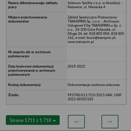
Solanum Spółka z o.o. w likwidacji -
Katowice, ul. Mariacka 4
Zakład Spedycyjno-Przewozowy
TRANSPRIN Sp. z.o.o. - Archiwum
Usługowe Filia TRANSPRIN-u Sp. z
o.o., 24-100 Góra Puławska, ul.
Długa 34, tel. 818 805 004; 818 805
162, e-mail: biuro@transprin.pl;
www.transprin.pl
2019-2022
Dokumentacja osobowo-płacowa
992700/611/515/2015-SAK; UNP:
2022-00505185
Strona 1711 z 1 718
<<
>>