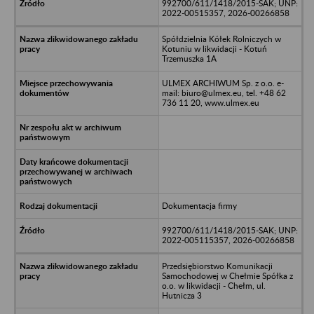
992700/611/1418/2015-SAK; UNP:
2022-00515357, 2026-00266858
Spółdzielnia Kółek Rolniczych w
Kotuniu w likwidacji - Kotuń
Trzemuszka 1A
ULMEX ARCHIWUM Sp. z o.o. e-
mail: biuro@ulmex.eu, tel. +48 62
736 11 20, www.ulmex.eu
Dokumentacja firmy
992700/611/1418/2015-SAK; UNP:
2022-005115357, 2026-00266858
Przedsiębiorstwo Komunikacji
Samochodowej w Chełmie Spółka z
o.o. w likwidacji - Chełm, ul.
Hutnicza 3