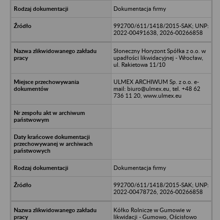
Dokumentacja firmy
992700/611/1418/2015-SAK; UNP:
2022-00491638, 2026-00266858
Słoneczny Horyzont Spółka z o.o. w
upadłości likwidacyjnej - Wrocław,
ul. Rakietowa 11/10
ULMEX ARCHIWUM Sp. z o.o. e-
mail: biuro@ulmex.eu, tel. +48 62
736 11 20, www.ulmex.eu
Dokumentacja firmy
992700/611/1418/2015-SAK; UNP:
2022-00478726, 2026-00266858
Kółko Rolnicze w Gumowie w
likwidacji - Gumowo, Ościsłowo