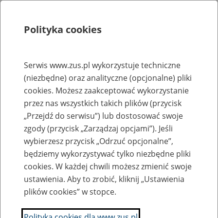
Polityka cookies
Szukaj
Menu
Serwis www.zus.pl wykorzystuje techniczne
(niezbędne) oraz analityczne (opcjonalne) pliki
Rejestry, ewidencje i archiwa
cookies. Możesz zaakceptować wykorzystanie
Baza zlikwidowanych lub
przez nas wszystkich takich plików (przycisk
„Przejdź do serwisu”) lub dostosować swoje
przekształconych zakładów pracy
zgody (przycisk „Zarządzaj opcjami”). Jeśli
wybierzesz przycisk „Odrzuć opcjonalne”,
Nazwa zakładu pracy:
będziemy wykorzystywać tylko niezbędne pliki
cookies. W każdej chwili możesz zmienić swoje
ustawienia. Aby to zrobić, kliknij „Ustawienia
plików cookies” w stopce.
SZUKAJ
Polityka cookies dla www.zus.pl