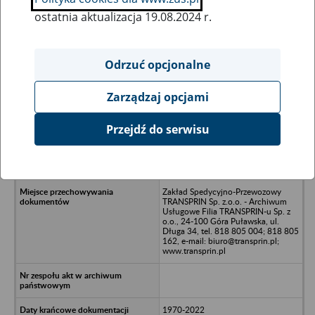
ostatnia aktualizacja 19.08.2024 r.
Wszystkie uwagi można przesyłać poprzez
formularz
Odrzuć opcjonalne
Zarządzaj opcjami
Ukryj wszystkie pozycje bazy
Przejdź do serwisu
Gminna Spółdzielnia SCH w
Wodymiach w likwidacji - Wodynie
ul. Sidlecka 66
Zakład Spedycyjno-Przewozowy
TRANSPRIN Sp. z.o.o. - Archiwum
Usługowe Filia TRANSPRIN-u Sp. z
o.o., 24-100 Góra Puławska, ul.
Długa 34, tel. 818 805 004; 818 805
162, e-mail: biuro@transprin.pl;
www.transprin.pl
1970-2022