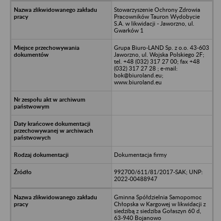
Stowarzyszenie Ochrony Zdrowia
Pracowników Tauron Wydobycie
S.A. w likwidacji - Jaworzno, ul.
Gwarków 1
Grupa Biuro-LAND Sp. z o.o. 43-603
Jaworzno, ul. Wojska Polskiego 2F;
tel. +48 (032) 317 27 00; fax +48
(032) 317 27 28 ; e-mail:
bok@biuroland.eu;
www.biuroland.eu
Dokumentacja firmy
992700/611/81/2017-SAK; UNP:
2022-00488947
Gminna Spółdzielnia Samopomoc
Chłopska w Kargowej w likwidacji z
siedzibą z siedziba Gołaszyn 60 d,
63-940 Bojanowo