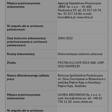
Agencja Kapitałowo-Promocyjna
„IBRA” Sp. z o.o. – 41-400
Mysłowice 29; tel. 32 317-14-74,
fax. 32 317-14-86; e-mail:
biuro@ibra.pl; www.ibra.pl
2004-2022
Dokumentacja osobowo-płacowa
992700/611/659/2015-SAK; UNP:
2022-00498130
Rolnicza Spółdzielnia Produkcyjna
im. Dnia Zwycięstwa w Różanówce z
siedzibą Piękne Kąty w likwidacji -
Piękne Kąty, Siedlisko
ULMEX ARCHIWUM Sp. z o.o. e-
mail: biuro@ulmex.eu, tel. +48 62
736 11 20, www.ulmex.eu