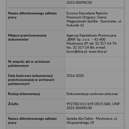
2022-00498130
Euroius Kancelaria Radców
Prawnych Drząszcz, Giersz,
Magaczewski Spółka - Sosnowiec, ul.
Kukułek 41
Agencja Kapitałowo-Promocyjna
„IBRA” Sp. z o.o. – 41-400
Mysłowice 29; tel. 32 317-14-74,
fax. 32 317-14-86; e-mail:
biuro@ibra.pl; www.ibra.pl
2016-2020
Dokumentacja osobowo-płacowa
992700/611/659/2015-SAK; UNP:
2022-00498130
Apteka dla Ciebie - Mysłowice, ul.
Wyspiańskiego 19