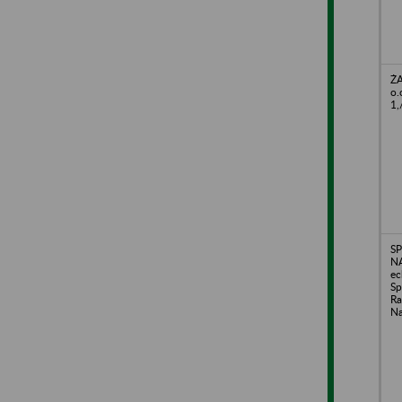
ŻA
o.
1,
S
N
ec
Sp
Ra
N