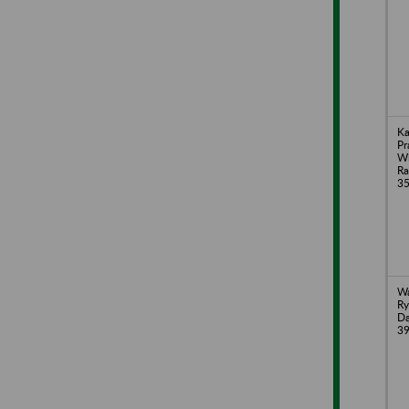
Ka
Pr
Wi
Ra
35
Wa
Ry
Dą
39