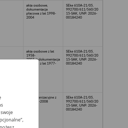
akta osobowe,
SEke 610A-21/05,
dokumentacja
992700/611/560/20
płacowa z lat 1998-
15-SAK, UNP: 2026-
2004
00184240
akta osobowe z lat
SEke 610A-21/05,
1958-
992700/611/560/20
2007,/ndokumentacja
15-SAK, UNP: 2026-
płacowa z lat 1977-
00184240
2004
e
akta organizacyjne z
SEke 610A-21/05,
lat 2006-2008
992700/611/560/20
as
15-SAK, UNP: 2026-
00184240
 swoje
opcjonalne”,
 możesz