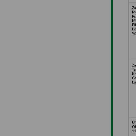
Za
M
Pr
Ml
PI
Li
Wa
Za
Ta
Ko
Ga
L
U
Ob
11