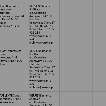
kład Remontowo-
VERRENS finanse
ontażowy
Spółka z
zemysłu
o.o.Centralne
eczarskiego /nZRM
Archiwum 14-100
LNIK,/n11-100
Ostróda, ul.
dzbark
Racławicka 7 lok. 37
rmiński,/nPilnik
tel. (+48)89 642-19-
97 mobile: +48 505
921 283
www.verrens.pl, e-
mail:
archiwa@verrens.pl
kłady Naprawcze
VERRENS finanse
boru
Spółka z
lejowego/nul.
o.o.Centralne
zowa 4,/n59-800
Archiwum 14-100
ubań
Ostróda, ul.
Racławicka 7 lok. 37
tel. (+48)89 642-19-
97 mobile: +48 505
921 283
www.verrens.pl, e-
mail:
archiwa@verrens.pl
TUELEKTRO/nul.
VERRENS finanse
ornicka 78,/n51-
Spółka z
4 Wrocław
o.o.Centralne
Archiwum 14-100