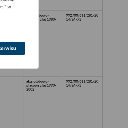
ies” w
akta osobowo-
992700/611/281/20
płacowe z lat 1980-
14/SAK/1
2001
serwisu
akta osobowo-
992700/611/281/20
płacowe z lat 1990-
14/SAK/1
2002