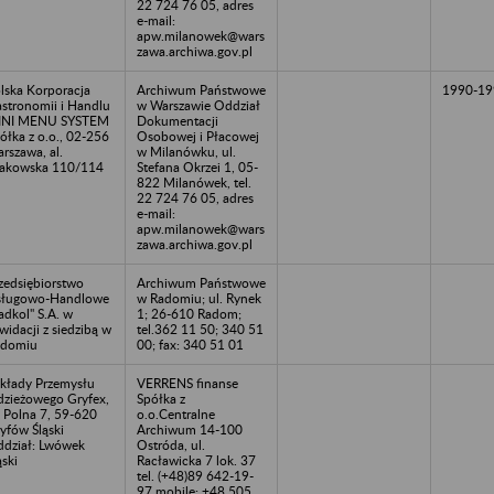
22 724 76 05, adres
e-mail:
apw.milanowek@wars
zawa.archiwa.gov.pl
lska Korporacja
Archiwum Państwowe
1990-19
stronomii i Handlu
w Warszawie Oddział
INI MENU SYSTEM
Dokumentacji
ółka z o.o., 02-256
Osobowej i Płacowej
rszawa, al.
w Milanówku, ul.
akowska 110/114
Stefana Okrzei 1, 05-
822 Milanówek, tel.
22 724 76 05, adres
e-mail:
apw.milanowek@wars
zawa.archiwa.gov.pl
zedsiębiorstwo
Archiwum Państwowe
sługowo-Handlowe
w Radomiu; ul. Rynek
adkol" S.A. w
1; 26-610 Radom;
kwidacji z siedzibą w
tel.362 11 50; 340 51
adomiu
00; fax: 340 51 01
kłady Przemysłu
VERRENS finanse
zieżowego Gryfex,
Spółka z
. Polna 7, 59-620
o.o.Centralne
yfów Śląski
Archiwum 14-100
dział: Lwówek
Ostróda, ul.
ąski
Racławicka 7 lok. 37
tel. (+48)89 642-19-
97 mobile: +48 505