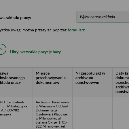
wa zakładu pracy:
ystkie uwagi można przesyłać poprzez
formularz
Ukryj wszystkie pozycje bazy
azwa
Miejsce
Nr zespołu akt w
Daty k
likwidowanego
przechowywania
archiwum
dokume
akładu pracy
dokumentów
państwowym
przech
archiw
państw
B-U. Centrobud-
Archiwum Państwowe
/nul. Mikołajczyka
w Warszawie Oddział
 A,/n03-982
Dokumentacji
rszawa
Osobowej i Płacowej
w Milanówku, ul.
Stefana Okrzei 1, 05-
822 Milanówek, tel.