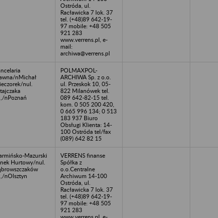
Ostróda, ul.
Racławicka 7 lok. 37
tel. (+48)89 642-19-
97 mobile: +48 505
921 283
www.verrens.pl, e-
mail:
archiwa@verrens.pl
ncelaria
POLMAXPOL-
awna/nMichał
ARCHIWA Sp. z o.o.
eczorek/nul.
ul. Przeskok 10, 05-
tajczaka
822 Milanówek tel.
,/nPoznań
089 642-82-15 tel.
kom. 0 505 200 420,
0 665 996 134; 0 513
183 937 Biuro
Obsługi Klienta: 14-
100 Ostróda tel/fax
(089) 642 82 15
rmińsko-Mazurski
VERRENS finanse
nek Hurtowy/nul.
Spółka z
browszczaków
o.o.Centralne
,/nOlsztyn
Archiwum 14-100
Ostróda, ul.
Racławicka 7 lok. 37
tel. (+48)89 642-19-
97 mobile: +48 505
921 283
www.verrens.pl, e-