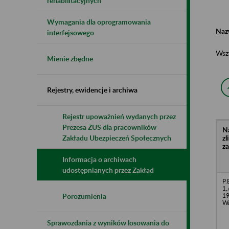
rehabilitacyjnych
Wymagania dla oprogramowania
Naz
interfejsowego
Wsz
Mienie zbędne
Rejestry, ewidencje i archiwa
Rejestr upoważnień wydanych przez
Prezesa ZUS dla pracowników
N
z
Zakładu Ubezpieczeń Społecznych
z
Informacja o archiwach
udostępnianych przez Zakład
P.
1,
19
Porozumienia
Wa
Sprawozdania z wyników losowania do