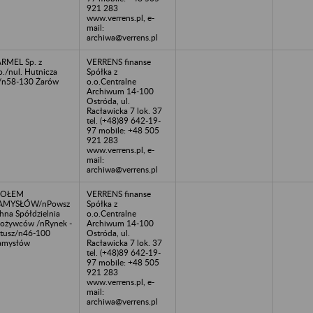
921 283
www.verrens.pl, e-
mail:
archiwa@verrens.pl
RMEL Sp. z
VERRENS finanse
o./nul. Hutnicza
Spółka z
/n58-130 Żarów
o.o.Centralne
Archiwum 14-100
Ostróda, ul.
Racławicka 7 lok. 37
tel. (+48)89 642-19-
97 mobile: +48 505
921 283
www.verrens.pl, e-
mail:
archiwa@verrens.pl
POŁEM
VERRENS finanse
AMYSŁÓW/nPowsz
Spółka z
hna Spółdzielnia
o.o.Centralne
ożywców /nRynek -
Archiwum 14-100
tusz/n46-100
Ostróda, ul.
amysłów
Racławicka 7 lok. 37
tel. (+48)89 642-19-
97 mobile: +48 505
921 283
www.verrens.pl, e-
mail:
archiwa@verrens.pl