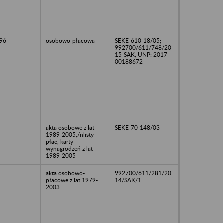
96
osobowo-płacowa
SEKE-610-18/05;
992700/611/748/20
15-SAK, UNP: 2017-
00188672
akta osobowe z lat
SEKE-70-148/03
1989-2005,/nlisty
płac, karty
wynagrodzeń z lat
1989-2005
akta osobowo-
992700/611/281/20
płacowe z lat 1979-
14/SAK/1
2003