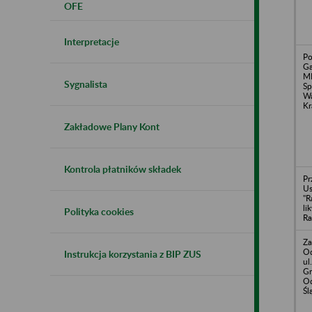
OFE
Interpretacje
Po
Ga
M
Sygnalista
Sp
Wa
Kr
Zakładowe Plany Kont
Kontrola płatników składek
Pr
U
"R
li
Polityka cookies
R
Za
Od
Instrukcja korzystania z BIP ZUS
ul
Gr
Od
Śl