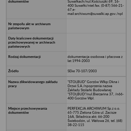
Suwałkach/nul.Kościuszki 69, 16-
400 Suwałki/ntel.fax. (0-87) 566-21-
67,e-
mail:archiwum@suwalki.ap.gov./npl
dokumentacja osobowa i płacowa z
lat 1994-2003
SEke 70-107/2003
"STOLBUD" Gorzów Wlkp.Okna i
Drzwi S.A./npoprzenia nazwa
Zakłady Stolarki Budowlanej
"STOLBUD"/nul.Bierzarina 37, /n66-
400 Gorzów Wpl.
PERFEKCJA ARCHIWUM Sp.z o.o.
65-775 Zielona Góra ul. Zacisze
16A, Składnica akt: 66-200
Świebodzin, ul. Wałowa 26, tel. (68)
38-22-115