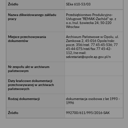
SEke 610-53/03
Przedsiębiorstwo Produkcyjno-
Usługowe "REMAK-Zachód" sp. z
o.o./nul. Łowiecka 24; 50-220
Wrocław
Archiwum Państwowe w Opolu, ul.
Zamkowa 2, 45-016 Opole/nskr.
poczt. 356/ntel. 77 45-45-536; 77
45-44-075/ntel/fax 77 45-42-
112,/ne-mail:
sekretariat@opole.ap.gov.pl/n
dokumentacja osobowa z lat 1993 -
1996
992700/611/995/2016-SAK