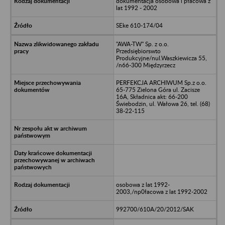
dokumentacja osobowa i płacowa z
lat 1992 - 2002
SEke 610-174/04
"AWA-TW" Sp. z o.o.
Przedsiębiorswto
Produkcyjne/nul.Waszkiewicza 55,
/n66-300 Międzyrzecz
PERFEKCJA ARCHIWUM Sp.z o.o.
65-775 Zielona Góra ul. Zacisze
16A, Składnica akt: 66-200
Świebodzin, ul. Wałowa 26, tel. (68)
38-22-115
osobowa z lat 1992-
2003,/np0łacowa z lat 1992-2002
992700/610A/20/2012/SAK