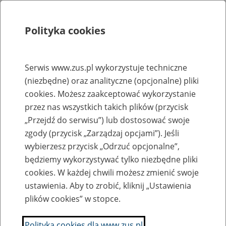
Polityka cookies
Szukaj
Menu
Serwis www.zus.pl wykorzystuje techniczne
(niezbędne) oraz analityczne (opcjonalne) pliki
Rejestry, ewidencje i archiwa
cookies. Możesz zaakceptować wykorzystanie
Baza zlikwidowanych lub
przez nas wszystkich takich plików (przycisk
„Przejdź do serwisu”) lub dostosować swoje
przekształconych zakładów pracy
zgody (przycisk „Zarządzaj opcjami”). Jeśli
wybierzesz przycisk „Odrzuć opcjonalne”,
Nazwa zakładu pracy:
będziemy wykorzystywać tylko niezbędne pliki
cookies. W każdej chwili możesz zmienić swoje
ustawienia. Aby to zrobić, kliknij „Ustawienia
plików cookies” w stopce.
SZUKAJ
Polityka cookies dla www.zus.pl