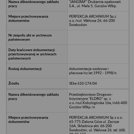
"JANGRAF" Drukarnia opakowań
S.A., ul. Mała 5, Gorzów Wlkp.
PERFEKCJA ARCHIWUM Sp.z
o.o./nul. Wałowa 26, 66-200
Świebodzin
dokumentacja osobowa i
płacowa/nz lat 1992 - 1998/n
SEke 610-174/04
Przedsiębiorstwo Drogowo-
Inżynieryjne "ELDRO" sp. z
o.o./nul.Kobylogórska 16a,/n66-400
Gorzów Wlkp./n
PERFEKCJA ARCHIWUM Sp.z o.o.
65-775 Zielona Góra ul. Zacisze
16A, Składnica akt: 66-200
Świebodzin, ul. Wałowa 26, tel. (68)