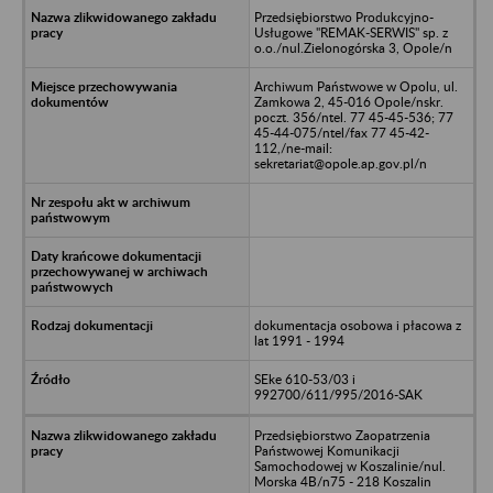
Przedsiębiorstwo Produkcyjno-
Usługowe "REMAK-SERWIS" sp. z
o.o./nul.Zielonogórska 3, Opole/n
Archiwum Państwowe w Opolu, ul.
Zamkowa 2, 45-016 Opole/nskr.
poczt. 356/ntel. 77 45-45-536; 77
45-44-075/ntel/fax 77 45-42-
112,/ne-mail:
sekretariat@opole.ap.gov.pl/n
dokumentacja osobowa i płacowa z
lat 1991 - 1994
SEke 610-53/03 i
992700/611/995/2016-SAK
Przedsiębiorstwo Zaopatrzenia
Państwowej Komunikacji
Samochodowej w Koszalinie/nul.
Morska 4B/n75 - 218 Koszalin