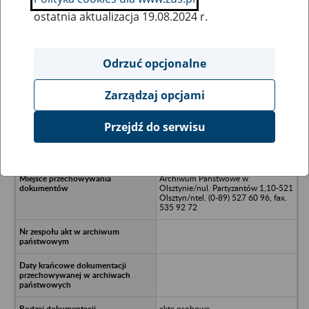
ostatnia aktualizacja 19.08.2024 r.
Wszystkie uwagi można przesyłać poprzez
formularz
Odrzuć opcjonalne
Zarządzaj opcjami
Ukryj wszystkie pozycje bazy
Przejdź do serwisu
SOWI Olsztyńskie Przedsiębiorstwo
Przemysłu Drzewnego/nw Olsztynie
Archiwum Państwowe w
Olsztynie/nul. Partyzantów 1,10-521
Olsztyn/ntel. (0-89) 527 60 96, fax.
535 92 72
akta osobowe