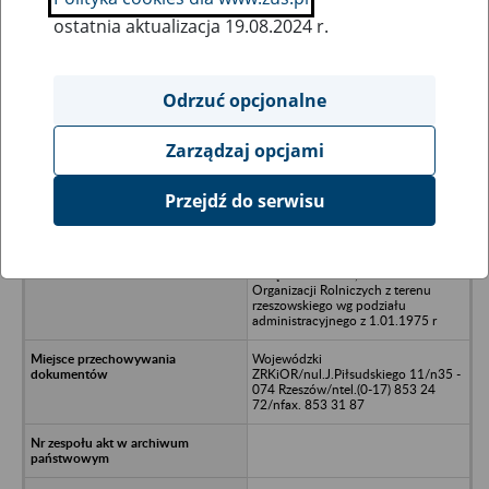
ostatnia aktualizacja 19.08.2024 r.
Wszystkie uwagi można przesyłać poprzez
formularz
Odrzuć opcjonalne
Zarządzaj opcjami
Ukryj wszystkie pozycje bazy
Przejdź do serwisu
Kółko Rolnicze, Spółdzielnia Kółek
Rolniczych, Spółdzielnia Usług
Rolniczych, Gminny/Powiatowy
Związek Rolników, Kółek i
Organizacji Rolniczych z terenu
rzeszowskiego wg podziału
administracyjnego z 1.01.1975 r
Wojewódzki
ZRKiOR/nul.J.Piłsudskiego 11/n35 -
074 Rzeszów/ntel.(0-17) 853 24
72/nfax. 853 31 87