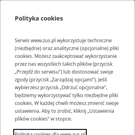
Polityka cookies
Szukaj
Menu
Serwis www.zus.pl wykorzystuje techniczne
(niezbędne) oraz analityczne (opcjonalne) pliki
Rejestry, ewidencje i archiwa
cookies. Możesz zaakceptować wykorzystanie
Baza zlikwidowanych lub
przez nas wszystkich takich plików (przycisk
„Przejdź do serwisu”) lub dostosować swoje
przekształconych zakładów pracy
zgody (przycisk „Zarządzaj opcjami”). Jeśli
wybierzesz przycisk „Odrzuć opcjonalne”,
Nazwa zakładu pracy:
będziemy wykorzystywać tylko niezbędne pliki
cookies. W każdej chwili możesz zmienić swoje
ustawienia. Aby to zrobić, kliknij „Ustawienia
plików cookies” w stopce.
SZUKAJ
Polityka cookies dla www.zus.pl