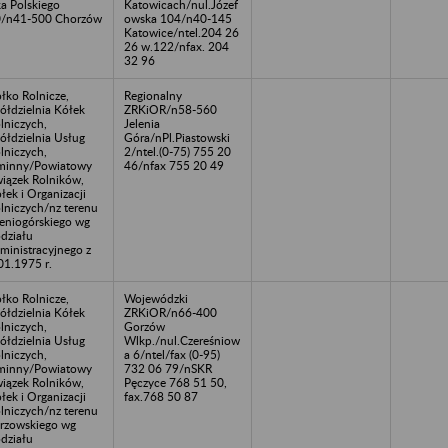
ka Polskiego
Katowicach/nul.Józef
/n41-500 Chorzów
owska 104/n40-145
Katowice/ntel.204 26
26 w.122/nfax. 204
32 96
łko Rolnicze,
Regionalny
ółdzielnia Kółek
ZRKiOR/n58-560
lniczych,
Jelenia
ółdzielnia Usług
Góra/nPl.Piastowski
lniczych,
2/ntel.(0-75) 755 20
minny/Powiatowy
46/nfax 755 20 49
iązek Rolników,
łek i Organizacji
lniczych/nz terenu
leniogórskiego wg
działu
ministracyjnego z
01.1975 r.
łko Rolnicze,
Wojewódzki
ółdzielnia Kółek
ZRKiOR/n66-400
lniczych,
Gorzów
ółdzielnia Usług
Wlkp./nul.Czereśniow
lniczych,
a 6/ntel/fax (0-95)
minny/Powiatowy
732 06 79/nSKR
iązek Rolników,
Pęczyce 768 51 50,
łek i Organizacji
fax.768 50 87
lniczych/nz terenu
rzowskiego wg
działu