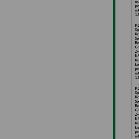
os
po
ad
1.
Kó
Sp
Ro
Sp
Ro
G
Zw
Kó
Ro
kr
po
ad
1.
Kó
Sp
Ro
Sp
Ro
G
Zw
Kó
Ro
kr
po
ad