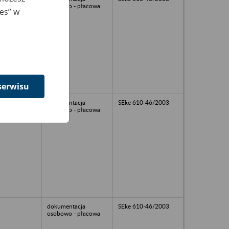
osobowo - płacowa
ies” w
serwisu
dokumentacja
SEke 610-46/2003
osobowo - płacowa
dokumentacja
SEke 610-46/2003
osobowo - płacowa