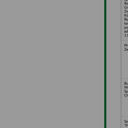
Ro
G
Zw
Kó
Ro
ka
po
ad
1.
PH
Za
B
M
Sp
Ch
Sp
"M