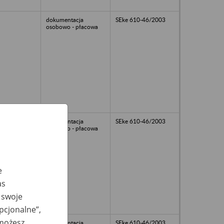
dokumentacja
SEke 610-46/2003
osobowo - płacowa
dokumentacja
SEke 610-46/2003
osobowo - płacowa
e
as
 swoje
opcjonalne”,
 możesz
dokumentacja
SEke 610-46/2003