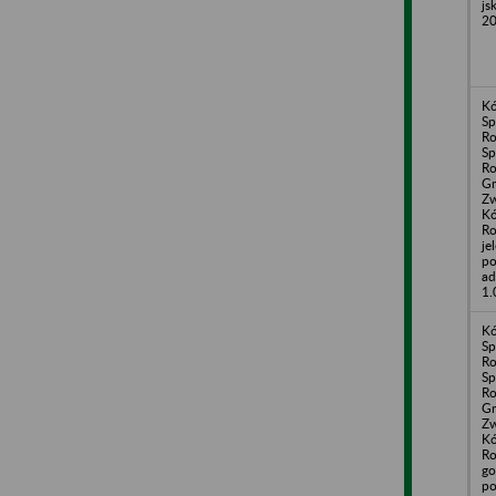
js
20
Kó
Sp
Ro
Sp
Ro
G
Zw
Kó
Ro
je
po
ad
1.
Kó
Sp
Ro
Sp
Ro
G
Zw
Kó
Ro
go
po