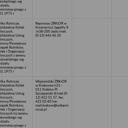
trołęckiego wg
działu
ministracyjnego z
01.1975 r
łko Rolnicze,
Rejonowy ZRKiOR w
ółdzielnia Kółek
Krośnie/nul.Jagiełły 8
lniczych,
/n38-200 Jasło/ntel.
ółdzielnia Usług
(0-13) 446 46 20
lniczych,
minny/Powiatowy
iązek Rolników,
łek i Organizacji
lniczych z terenu
ośnieńskiego wg
działu
ministracyjnego z
01.1975 r
łko Rolnicze,
Wojewódzki ZRKiOR
ółdzielnia Kółek
w Krakowie/n31 -
lniczych,
011 Kraków Pl.
ółdzielnia Usług
Szczepański 8/ntel.(0-
lniczych,
12) 422 51 37, fax.
minny/Powiatowy
422 02-85/ne-
iązek Rolników,
mail:krakow@kolkarol
łek i Organizacji
nicze.pl
lniczych/nz terenu
akowskiego wg
działu
ministracyjnego z