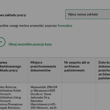
wa zakładu pracy:
ystkie uwagi można przesyłać poprzez
formularz
Ukryj wszystkie pozycje bazy
azwa
Miejsce
Nr zespołu akt w
Daty k
likwidowanego
przechowywania
archiwum
dokume
akładu pracy
dokumentów
państwowym
przech
archiw
państw
łko Rolnicze,
Wojewódzki ZRKiOR
ółdzielnia Kółek
w Warszawie/nSKR
lniczych,
Duczki,ul. Szosa
ółdzielnia Usług
Jadowska 56 p.
lniczych,
Stanisław
minny/Powiatowy
Marcinkiewicz/n05-
iązek Rolników,
200 Wołomin, tel.(0-