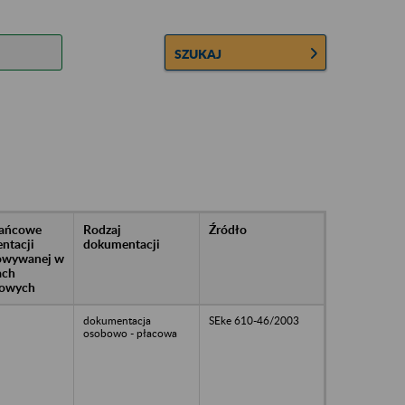
SZUKAJ
rańcowe
Rodzaj
Źródło
ntacji
dokumentacji
owywanej w
ach
owych
dokumentacja
SEke 610-46/2003
osobowo - płacowa