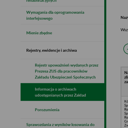
rehabilitacyjnych
Wymagania dla oprogramowania
Naz
interfejsowego
Wsz
Mienie zbędne
Rejestry, ewidencje i archiwa
Rejestr upoważnień wydanych przez
Prezesa ZUS dla pracowników
N
z
Zakładu Ubezpieczeń Społecznych
z
Informacja o archiwach
udostępnianych przez Zakład
Kó
Sp
Ro
Porozumienia
Sp
Ro
G
Sprawozdania z wyników losowania do
Zw