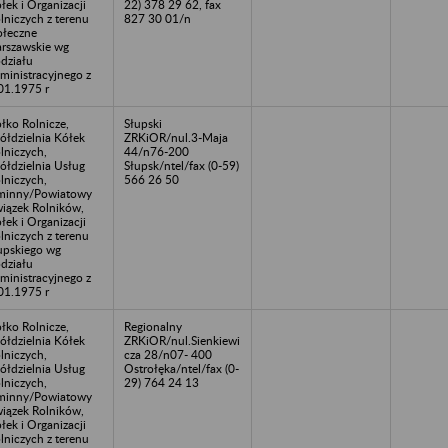
łek i Organizacji
22) 378 29 62, fax
lniczych z terenu
827 30 01/n
ołeczne
rszawskie wg
działu
ministracyjnego z
01.1975 r
łko Rolnicze,
Słupski
ółdzielnia Kółek
ZRKiOR/nul.3-Maja
lniczych,
44/n76-200
ółdzielnia Usług
Słupsk/ntel/fax (0-59)
lniczych,
566 26 50
minny/Powiatowy
iązek Rolników,
łek i Organizacji
lniczych z terenu
upskiego wg
działu
ministracyjnego z
01.1975 r
łko Rolnicze,
Regionalny
ółdzielnia Kółek
ZRKiOR/nul.Sienkiewi
lniczych,
cza 28/n07- 400
ółdzielnia Usług
Ostrołęka/ntel/fax (0-
lniczych,
29) 764 24 13
minny/Powiatowy
iązek Rolników,
łek i Organizacji
lniczych z terenu