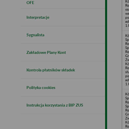
Kó
OFE
Ro
st
wa
Interpretacje
po
ad
1.
Sygnalista
Kó
Sp
Ro
Sp
Ro
Zakładowe Plany Kont
G
Zw
Kó
Ro
Kontrola płatników składek
sł
po
ad
1.
Polityka cookies
Kó
Sp
Ro
Instrukcja korzystania z BIP ZUS
Sp
Ro
G
Zw
Kó
Ro