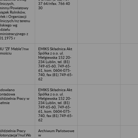
lniczych,
37 64/nfax. 766 40
minny/Powiatowy
30
iązek Rolników,
łek i Organizacji
lniczych/nz terenu
liskiego wg
działu
ministracyjnego z
01.1975 r
U "ZF Meble"/nw
EMIKS Składnica Akt
mościu
Spółka z o.o. ul.
Mełgiewska 152 20-
234 Lublin, tel. (81)
749-65-60, 749-65-
61, kom. 0604-075-
740, fax (81) 749-65-
62
udowlano
EMIKS Składnica Akt
ontażowa
Spółka z o.o. ul.
ółdzielnia Pracy w
Mełgiewska 152 20-
ełmie
234 Lublin, tel. (81)
749-65-60, 749-65-
61, kom. 0604-075-
740, fax (81) 749-65-
62
ółdzielnia Pracy
Archiwum Państwowe
otoryzacja"/nul.Wo
w