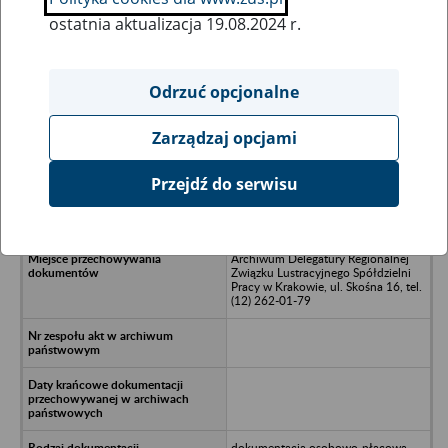
ostatnia aktualizacja 19.08.2024 r.
Wszystkie uwagi można przesyłać poprzez
formularz
Odrzuć opcjonalne
Zarządzaj opcjami
Ukryj wszystkie pozycje bazy
Przejdź do serwisu
Usługowo-Produkcyjna Spółdzielnia
Pracy NOVA, Wrocław
Archiwum Delegatury Regionalnej
Związku Lustracyjnego Spółdzielni
Pracy w Krakowie, ul. Skośna 16, tel.
(12) 262-01-79
dokumentacja osobowo-płacowa