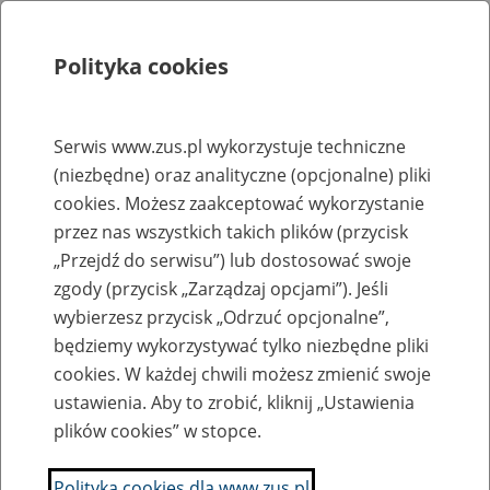
Polityka cookies
Szukaj
Menu
Serwis www.zus.pl wykorzystuje techniczne
(niezbędne) oraz analityczne (opcjonalne) pliki
Rejestry, ewidencje i archiwa
cookies. Możesz zaakceptować wykorzystanie
Baza zlikwidowanych lub
przez nas wszystkich takich plików (przycisk
„Przejdź do serwisu”) lub dostosować swoje
przekształconych zakładów pracy
zgody (przycisk „Zarządzaj opcjami”). Jeśli
wybierzesz przycisk „Odrzuć opcjonalne”,
Nazwa zakładu pracy:
będziemy wykorzystywać tylko niezbędne pliki
cookies. W każdej chwili możesz zmienić swoje
ustawienia. Aby to zrobić, kliknij „Ustawienia
plików cookies” w stopce.
SZUKAJ
Polityka cookies dla www.zus.pl