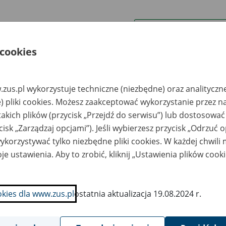
wa zakładu pracy:
 cookies
ystkie uwagi można przesyłać poprzez
formularz
zus.pl wykorzystuje techniczne (niezbędne) oraz analityczn
Ukryj wszystkie pozycje bazy
) pliki cookies. Możesz zaakceptować wykorzystanie przez n
takich plików (przycisk „Przejdź do serwisu”) lub dostosować
cisk „Zarządzaj opcjami”). Jeśli wybierzesz przycisk „Odrzuć 
azwa
Miejsce
Nr zespołu akt w
Daty k
likwidowanego
przechowywania
archiwum
dokume
korzystywać tylko niezbędne pliki cookies. W każdej chwili
akładu pracy
dokumentów
państwowym
przech
archiw
je ustawienia. Aby to zrobić, kliknij „Ustawienia plików cook
państw
ółdzielnia Kółek
Archiwum Delegatury
lniczych w
Regionalnej Związku
okies dla www.zus.pl
ostatnia aktualizacja 19.08.2024 r.
nodze, Minoga
Lustracyjnego
Spółdzielni Pracy w
Krakowie, ul. Skośna
16, tel. (12) 262-01-
79