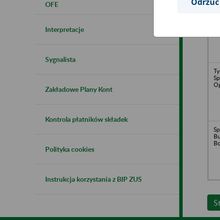
Odrzuć
OFE
Dr
Sp
K
Interpretacje
Sygnalista
Ty
Sp
Og
Zakładowe Plany Kont
Kontrola płatników składek
Sp
Bu
Bo
Polityka cookies
Instrukcja korzystania z BIP ZUS
S