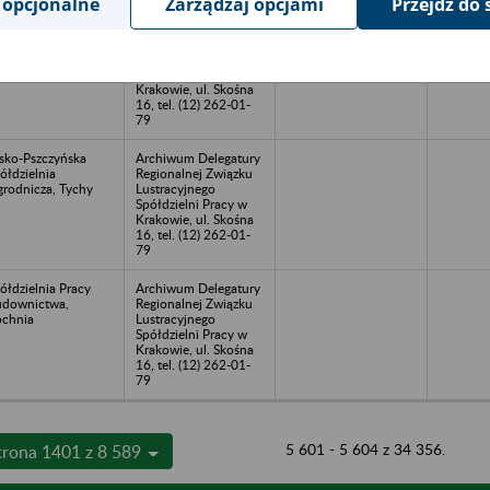
 opcjonalne
Zarządzaj opcjami
Przejdź do 
ukarnia Związkowa,
Archiwum Delegatury
ółdzielnia Pracy,
Regionalnej Związku
raków
Lustracyjnego
Spółdzielni Pracy w
Krakowie, ul. Skośna
16, tel. (12) 262-01-
79
sko-Pszczyńska
Archiwum Delegatury
ółdzielnia
Regionalnej Związku
rodnicza, Tychy
Lustracyjnego
Spółdzielni Pracy w
Krakowie, ul. Skośna
16, tel. (12) 262-01-
79
ółdzielnia Pracy
Archiwum Delegatury
downictwa,
Regionalnej Związku
chnia
Lustracyjnego
Spółdzielni Pracy w
Krakowie, ul. Skośna
16, tel. (12) 262-01-
79
5 601 - 5 604 z 34 356.
trona 1401 z 8 589