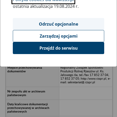
ostatnia aktualizacja 19.08.2024 r.
Wszystkie uwagi można przesyłać poprzez
formularz
Odrzuć opcjonalne
Zarządzaj opcjami
Ukryj wszystkie pozycje bazy
Przejdź do serwisu
Rolnicza Spółdzielnia Produkcyjna -
Szufnarowa - powiat Stzyżów
Regionalny Związek Spółdzielni
Produkcji Rolnej Rzeszów ul. Ks.
Jałowego 6a, tel./fax 17 852 37 04,
17 852 37 05; http:/www.rzspr.pl, e-
mail: sekretariat@.rzspr.pl