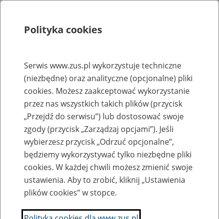
Polityka cookies
Szukaj
Menu
Serwis www.zus.pl wykorzystuje techniczne
(niezbędne) oraz analityczne (opcjonalne) pliki
Rejestry, ewidencje i archiwa
cookies. Możesz zaakceptować wykorzystanie
Baza zlikwidowanych lub
przez nas wszystkich takich plików (przycisk
„Przejdź do serwisu”) lub dostosować swoje
przekształconych zakładów pracy
zgody (przycisk „Zarządzaj opcjami”). Jeśli
wybierzesz przycisk „Odrzuć opcjonalne”,
Nazwa zakładu pracy:
będziemy wykorzystywać tylko niezbędne pliki
cookies. W każdej chwili możesz zmienić swoje
ustawienia. Aby to zrobić, kliknij „Ustawienia
plików cookies” w stopce.
SZUKAJ
Polityka cookies dla www.zus.pl