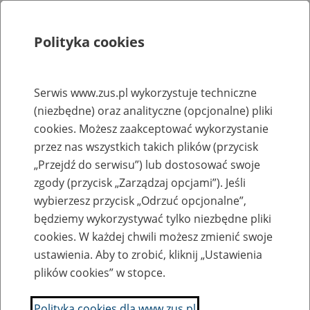
Polityka cookies
Szukaj
Menu
Serwis www.zus.pl wykorzystuje techniczne
(niezbędne) oraz analityczne (opcjonalne) pliki
Rejestry, ewidencje i archiwa
cookies. Możesz zaakceptować wykorzystanie
Baza zlikwidowanych lub
przez nas wszystkich takich plików (przycisk
„Przejdź do serwisu”) lub dostosować swoje
przekształconych zakładów pracy
zgody (przycisk „Zarządzaj opcjami”). Jeśli
wybierzesz przycisk „Odrzuć opcjonalne”,
Nazwa zakładu pracy:
będziemy wykorzystywać tylko niezbędne pliki
cookies. W każdej chwili możesz zmienić swoje
ustawienia. Aby to zrobić, kliknij „Ustawienia
plików cookies” w stopce.
SZUKAJ
Polityka cookies dla www.zus.pl