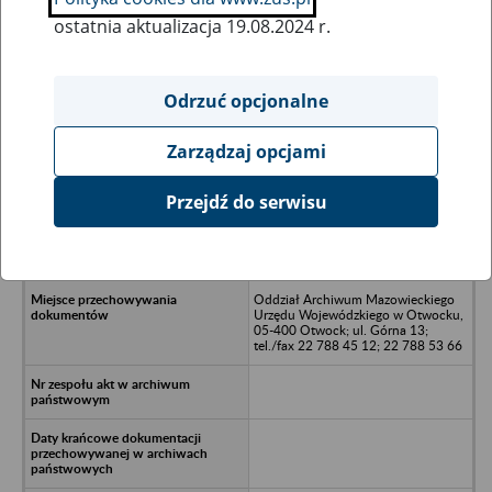
ostatnia aktualizacja 19.08.2024 r.
Wszystkie uwagi można przesyłać poprzez
formularz
Odrzuć opcjonalne
Zarządzaj opcjami
Ukryj wszystkie pozycje bazy
Przejdź do serwisu
Przedsiębiorstwo Usług
Reklamowych "Reklama" - Warszawa,
ul. Grażyny 15
Oddział Archiwum Mazowieckiego
Urzędu Wojewódzkiego w Otwocku,
05-400 Otwock; ul. Górna 13;
tel./fax 22 788 45 12; 22 788 53 66