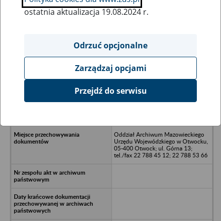
ostatnia aktualizacja 19.08.2024 r.
Wszystkie uwagi można przesyłać poprzez
formularz
Odrzuć opcjonalne
Zarządzaj opcjami
Ukryj wszystkie pozycje bazy
Przejdź do serwisu
Zakłady Mechaniki Precyzyjnej
„UNITRA – MAGMOR”, 90-902
Gdańsk, ul. Beniowskiego 5
Oddział Archiwum Mazowieckiego
Urzędu Wojewódzkiego w Otwocku,
05-400 Otwock; ul. Górna 13;
tel./fax 22 788 45 12; 22 788 53 66