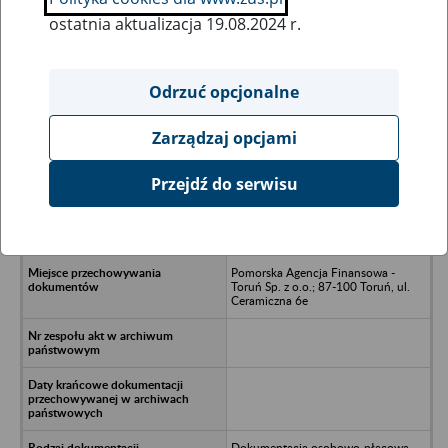
ostatnia aktualizacja 19.08.2024 r.
Wszystkie uwagi można przesyłać poprzez
formularz
Odrzuć opcjonalne
Zarządzaj opcjami
Ukryj wszystkie pozycje bazy
Przejdź do serwisu
AMBRA G.J. Spółka z o.o. w
upadłości - Katowice, ul.
Czerwińskiego 6/207
Pomorska Agencja Finansowa -
Toruń Sp. z o.o.; 87-100 Toruń, ul.
Ceramiczna 6e
Dokumentacja osobowo-płacowa