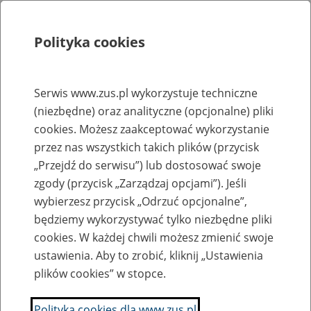
Polityka cookies
Szukaj
Menu
Serwis www.zus.pl wykorzystuje techniczne
(niezbędne) oraz analityczne (opcjonalne) pliki
Rejestry, ewidencje i archiwa
cookies. Możesz zaakceptować wykorzystanie
Baza zlikwidowanych lub
przez nas wszystkich takich plików (przycisk
„Przejdź do serwisu”) lub dostosować swoje
przekształconych zakładów pracy
zgody (przycisk „Zarządzaj opcjami”). Jeśli
wybierzesz przycisk „Odrzuć opcjonalne”,
Nazwa zakładu pracy:
będziemy wykorzystywać tylko niezbędne pliki
cookies. W każdej chwili możesz zmienić swoje
ustawienia. Aby to zrobić, kliknij „Ustawienia
plików cookies” w stopce.
SZUKAJ
Polityka cookies dla www.zus.pl