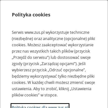
Polityka cookies
Szukaj
Menu
Serwis www.zus.pl wykorzystuje techniczne
(niezbędne) oraz analityczne (opcjonalne) pliki
Rejestry, ewidencje i archiwa
cookies. Możesz zaakceptować wykorzystanie
Baza zlikwidowanych lub
przez nas wszystkich takich plików (przycisk
„Przejdź do serwisu”) lub dostosować swoje
przekształconych zakładów pracy
zgody (przycisk „Zarządzaj opcjami”). Jeśli
wybierzesz przycisk „Odrzuć opcjonalne”,
Nazwa zakładu pracy:
będziemy wykorzystywać tylko niezbędne pliki
cookies. W każdej chwili możesz zmienić swoje
ustawienia. Aby to zrobić, kliknij „Ustawienia
plików cookies” w stopce.
SZUKAJ
Polityka cookies dla www.zus.pl