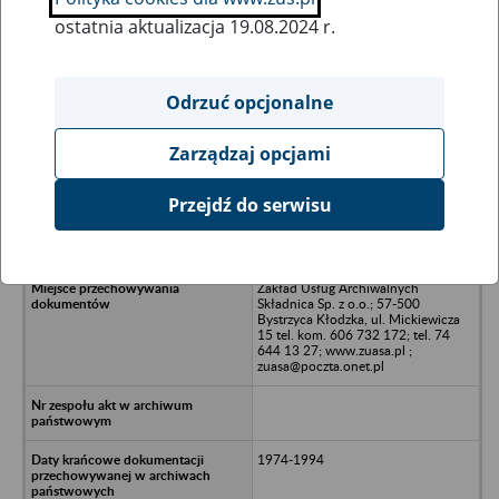
ostatnia aktualizacja 19.08.2024 r.
Wszystkie uwagi można przesyłać poprzez
formularz
Odrzuć opcjonalne
Zarządzaj opcjami
Ukryj wszystkie pozycje bazy
Przejdź do serwisu
Zakład Obrotu Artykułami
Przemysłu Lekkiego - Jelenia Góra
Zakład Usług Archiwalnych
Składnica Sp. z o.o.; 57-500
Bystrzyca Kłodzka, ul. Mickiewicza
15 tel. kom. 606 732 172; tel. 74
644 13 27; www.zuasa.pl ;
zuasa@poczta.onet.pl
1974-1994