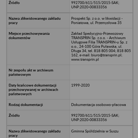
992700/611/515/2015-SAK;
UNP:2020-00833356
Prospekt Sp. z o.o. w likwidacji -
Poniatowa, ul. Przemysłowa 35
Zakład Spedycyjno-Przewozowy
TRANSPRIN Sp. z.o.o. - Archiwum
Usługowe Filia TRANSPRIN-u Sp. z
o.o., 24-100 Góra Puławska, ul.
Długa 34, tel. 818 805 004; 818 805
162, e-mail: biuro@transprin.pl;
www.transprin.pl
1999-2020
Dokumentacja osobowo-płacowa
992700/611/515/2015-SAK;
UNP:2020-00833356
Gminna Spółdzielnia w Suszu