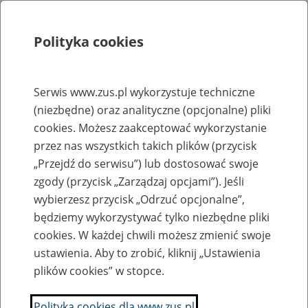
Polityka cookies
Szukaj
Menu
Serwis www.zus.pl wykorzystuje techniczne
(niezbędne) oraz analityczne (opcjonalne) pliki
Rejestry, ewidencje i archiwa
cookies. Możesz zaakceptować wykorzystanie
Baza zlikwidowanych lub
przez nas wszystkich takich plików (przycisk
„Przejdź do serwisu”) lub dostosować swoje
przekształconych zakładów pracy
zgody (przycisk „Zarządzaj opcjami”). Jeśli
wybierzesz przycisk „Odrzuć opcjonalne”,
Nazwa zakładu pracy:
będziemy wykorzystywać tylko niezbędne pliki
cookies. W każdej chwili możesz zmienić swoje
ustawienia. Aby to zrobić, kliknij „Ustawienia
plików cookies” w stopce.
SZUKAJ
Polityka cookies dla www.zus.pl