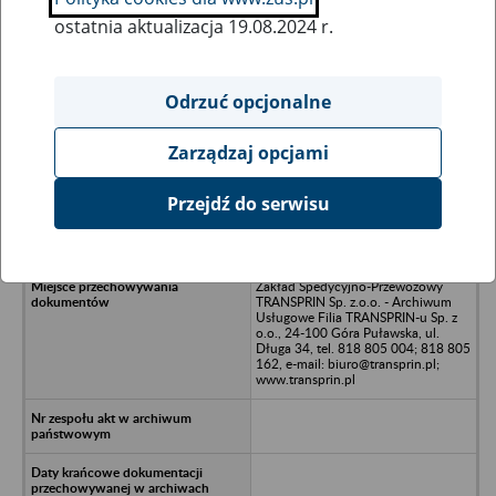
ostatnia aktualizacja 19.08.2024 r.
Wszystkie uwagi można przesyłać poprzez
formularz
Odrzuć opcjonalne
Zarządzaj opcjami
Ukryj wszystkie pozycje bazy
Przejdź do serwisu
Interekol Sp. z o.o. w likwidacji -
Lublin, ul. Gazowa 6
Zakład Spedycyjno-Przewozowy
TRANSPRIN Sp. z.o.o. - Archiwum
Usługowe Filia TRANSPRIN-u Sp. z
o.o., 24-100 Góra Puławska, ul.
Długa 34, tel. 818 805 004; 818 805
162, e-mail: biuro@transprin.pl;
www.transprin.pl