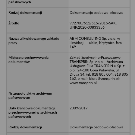
Dokumentacja osobowo-płacowa
992700/611/515/2015-SAK;
UNP:2020-00833356
ABM CONSULTING Sp. z o.o. w
likwidacji - Lublin, Krężynica Jara
149
Zakład Spedycyjno-Przewozowy
TRANSPRIN Sp. z.o.o. - Archiwum
Usługowe Filia TRANSPRIN-u Sp. z
o.o., 24-100 Góra Puławska, ul.
Długa 34, tel. 818 805 004; 818 805
162, e-mail: biuro@transprin.pl;
www.transprin.pl
2009-2017
Dokumentacja osobowo-płacowa