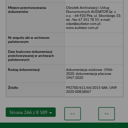
Ośrodek Archiwizacji i Usług
Ekonomicznych AUDIATOR Sp. z
o.o. - 64-920 Piła; ul. Sikorskiego 33;
tel. /fax 67 351 78 55; e-mail:
odpe@audiator.com.pl;
www.audiator.com.pl
dokumentacja osobowa -1966-
2020; dokumentacja płacowa:
1967-2020
992700/611/64/2015-SAK; UNP:
2020-00818067
Strona 266 z 8 589
<<
>>