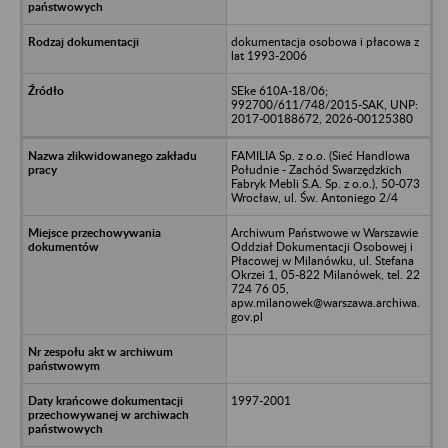
dokumentacja osobowa i płacowa z
lat 1993-2006
SEke 610A-18/06;
992700/611/748/2015-SAK, UNP:
2017-00188672, 2026-00125380
FAMILIA Sp. z o.o. (Sieć Handlowa
Południe - Zachód Swarzędzkich
Fabryk Mebli S.A. Sp. z o.o.), 50-073
Wrocław, ul. Św. Antoniego 2/4
Archiwum Państwowe w Warszawie
Oddział Dokumentacji Osobowej i
Płacowej w Milanówku, ul. Stefana
Okrzei 1, 05-822 Milanówek, tel. 22
724 76 05,
apw.milanowek@warszawa.archiwa.
gov.pl
1997-2001