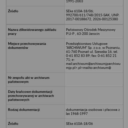
1991-2003
SEke 610A-18/06;
992700/611/748/2015-SAK, UNP:
2017-00188672, 2026-00125380
Państwowy Ośrodek Maszynowy
P.U-P , 63-200 Jarocin
Przedsiębiorstwo Usługowe
"ARCHIWUM" Sp. z o.o. w Poznaniu,
61-760 Poznań ul. Szewska 16, tel.
0-61 852 83 89; fax: 0-61 852 21
71; e-
mail:archiwum@archiwumjparchiwu
mjp.pl>.pl<mailto:archiwum@
dokumentacja osobowa i płacowa z
lat 1968-1997
SEke 610A-18/06