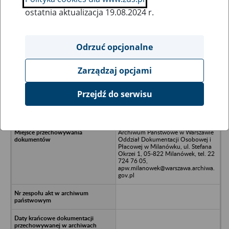
ostatnia aktualizacja 19.08.2024 r.
Wszystkie uwagi można przesyłać poprzez
formularz
Odrzuć opcjonalne
Zarządzaj opcjami
Ukryj wszystkie pozycje bazy
Przejdź do serwisu
Centrum Informacji o Książce Sp. z
o.o., Warszawa
Archiwum Państwowe w Warszawie
Oddział Dokumentacji Osobowej i
Płacowej w Milanówku, ul. Stefana
Okrzei 1, 05-822 Milanówek, tel. 22
724 76 05,
apw.milanowek@warszawa.archiwa.
gov.pl