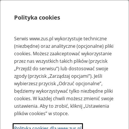
Polityka cookies
Szukaj
Menu
Serwis www.zus.pl wykorzystuje techniczne
(niezbędne) oraz analityczne (opcjonalne) pliki
Rejestry, ewidencje i archiwa
cookies. Możesz zaakceptować wykorzystanie
Baza zlikwidowanych lub
przez nas wszystkich takich plików (przycisk
„Przejdź do serwisu”) lub dostosować swoje
przekształconych zakładów pracy
zgody (przycisk „Zarządzaj opcjami”). Jeśli
wybierzesz przycisk „Odrzuć opcjonalne”,
Nazwa zakładu pracy:
będziemy wykorzystywać tylko niezbędne pliki
cookies. W każdej chwili możesz zmienić swoje
ustawienia. Aby to zrobić, kliknij „Ustawienia
plików cookies” w stopce.
SZUKAJ
Polityka cookies dla www.zus.pl