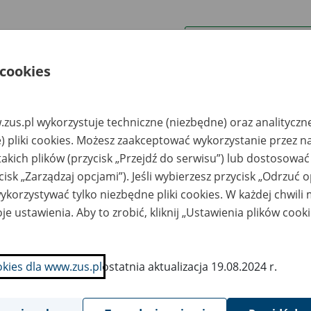
wa zakładu pracy:
 cookies
ystkie uwagi można przesyłać poprzez
formularz
zus.pl wykorzystuje techniczne (niezbędne) oraz analityczn
Ukryj wszystkie pozycje bazy
) pliki cookies. Możesz zaakceptować wykorzystanie przez n
takich plików (przycisk „Przejdź do serwisu”) lub dostosować
cisk „Zarządzaj opcjami”). Jeśli wybierzesz przycisk „Odrzuć 
azwa
Miejsce
Nr zespołu akt w
Daty k
likwidowanego
przechowywania
archiwum
dokume
korzystywać tylko niezbędne pliki cookies. W każdej chwili
akładu pracy
dokumentów
państwowym
przech
archiw
je ustawienia. Aby to zrobić, kliknij „Ustawienia plików cook
państw
LMED Sp. z o.o.,
EMIKS Składnica Akt
rynin k/Lublina
Sp.z o.o. 20-234
okies dla www.zus.pl
ostatnia aktualizacja 19.08.2024 r.
Lublin ul. Mełgiewska
15,tel.(0-81)749 65
60,tel.kom. 604 075
740; tel/fax (0-81)
749 65 61