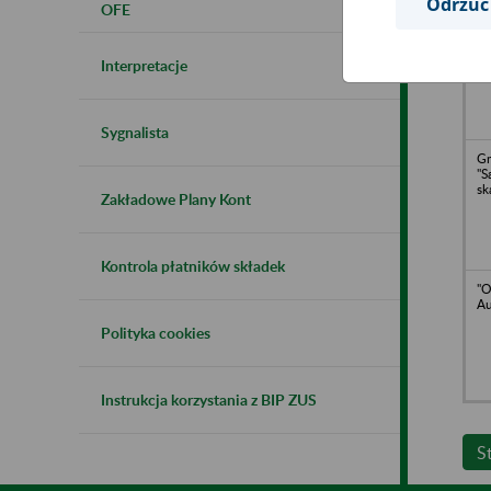
Odrzuć
OFE
M
S.
Interpretacje
Sygnalista
Gm
"
sk
Zakładowe Plany Kont
Kontrola płatników składek
"O
A
Polityka cookies
Instrukcja korzystania z BIP ZUS
S