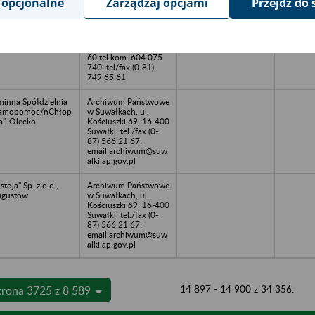
 opcjonalne
Zarządzaj opcjami
Przejdź do 
OSTOSTAL Chełm
EMIKS Składnica Akt
A, Chełm
Sp.z o.o. 20-234
Lublin ul. Mełgiewska
15,tel.(0-81)749 65
60,tel.kom. 604 075
740; tel/fax (0-81)
749 65 61
inna Spółdzielnia
Archiwum Państwowe
Samopomoc/nChłop
w Suwałkach, ul.
a", Olecko
Kościuszki 69, 16-400
Suwałki; tel./fax (0-
87) 566 21 67;
email:archiwum@suw
alki.ap.gov.pl
stoja" Sp. z o.o.,
Archiwum Państwowe
ugustów
w Suwałkach, ul.
Kościuszki 69, 16-400
Suwałki; tel./fax (0-
87) 566 21 67;
email:archiwum@suw
alki.ap.gov.pl
14 897 - 14 900 z 34 356.
trona 3725 z 8 589