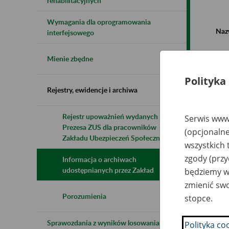
rehabilitacyjnych
Wymagania dla oprogramowania
Naz
interfejsowego
Wsz
Mienie zbędne
Polityka
Rejestry, ewidencje i archiwa
Rejestr upoważnień wydanych przez
Serwis www.
Prezesa ZUS dla pracowników
N
(opcjonalne
z
Zakładu Ubezpieczeń Społecznych
wszystkich 
z
zgody (przy
Informacja o archiwach
udostępnianych przez Zakład
będziemy wy
O
zmienić swo
Sp
Ml
Porozumienia
stopce.
Sprawozdania z wyników losowania do
Polityka co