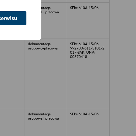
dokumentacja
SEke 610A-15/06
osobowa i płacowa
serwisu
dokumentacja
SEke 610A-15/06;
osobowo-płacowa
992700/611/3101/2
017-SAK, UNP:
00370418
dokumentacja
SEke 610A-15/06
osobowa i płacowa