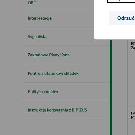
OFE
Sp
Di
Odrzuć
Interpretacje
Sygnalista
ED
Za
Zakładowe Plany Kont
Kontrola płatników składek
Polityka cookies
Instrukcja korzystania z BIP ZUS
FA
Mi