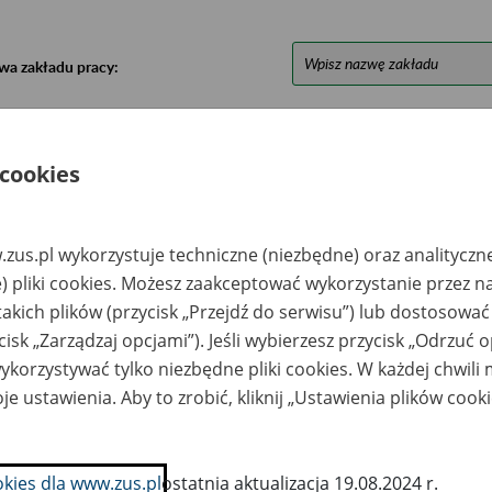
wa zakładu pracy:
ystkie uwagi można przesyłać poprzez
formularz
 cookies
Ukryj wszystkie pozycje bazy
zus.pl wykorzystuje techniczne (niezbędne) oraz analityczn
azwa
Miejsce
Nr zespołu akt w
Daty k
) pliki cookies. Możesz zaakceptować wykorzystanie przez n
likwidowanego
przechowywania
archiwum
dokume
takich plików (przycisk „Przejdź do serwisu”) lub dostosować
akładu pracy
dokumentów
państwowym
przech
archiw
cisk „Zarządzaj opcjami”). Jeśli wybierzesz przycisk „Odrzuć 
państw
korzystywać tylko niezbędne pliki cookies. W każdej chwili
kręgowa
Związek Lustracyjny
je ustawienia. Aby to zrobić, kliknij „Ustawienia plików cook
ółdzielnia
Spółdzielni Pracy -
eczarska, Zawiercie
Delegatura
Regionalna, ul.
Pocztowa 16, 40 002
Katowice; tel. 253 93
okies dla www.zus.pl
ostatnia aktualizacja 19.08.2024 r.
80