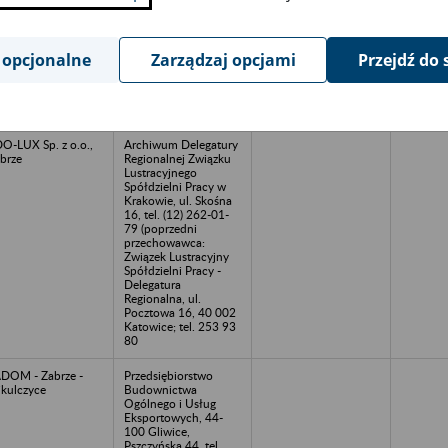
ółdzielnia Pracy
Związek Lustracyjny
copert, Zabrze
Spółdzielni Pracy -
Delegatura
 opcjonalne
Zarządzaj opcjami
Przejdź do 
Regionalna, ul.
Pocztowa 16, 40 002
Katowice; tel. 253 93
80
O-LUX Sp. z o.o.,
Archiwum Delegatury
brze
Regionalnej Związku
Lustracyjnego
Spółdzielni Pracy w
Krakowie, ul. Skośna
16, tel. (12) 262-01-
79 (poprzedni
przechowawca:
Związek Lustracyjny
Spółdzielni Pracy -
Delegatura
Regionalna, ul.
Pocztowa 16, 40 002
Katowice; tel. 253 93
80
DOM - Zabrze -
Przedsiębiorstwo
kulczyce
Budownictwa
Ogólnego i Usług
Eksportowych, 44-
100 Gliwice,
Pszczyńska 44, tel.