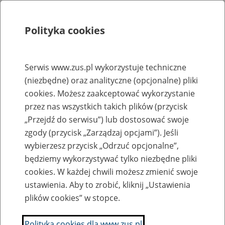
Polityka cookies
Szukaj
Menu
Serwis www.zus.pl wykorzystuje techniczne
(niezbędne) oraz analityczne (opcjonalne) pliki
Rejestry, ewidencje i archiwa
cookies. Możesz zaakceptować wykorzystanie
Baza zlikwidowanych lub
przez nas wszystkich takich plików (przycisk
„Przejdź do serwisu”) lub dostosować swoje
przekształconych zakładów pracy
zgody (przycisk „Zarządzaj opcjami”). Jeśli
wybierzesz przycisk „Odrzuć opcjonalne”,
Nazwa zakładu pracy:
będziemy wykorzystywać tylko niezbędne pliki
cookies. W każdej chwili możesz zmienić swoje
ustawienia. Aby to zrobić, kliknij „Ustawienia
plików cookies” w stopce.
SZUKAJ
Polityka cookies dla www.zus.pl