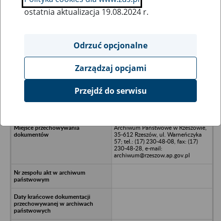
ostatnia aktualizacja 19.08.2024 r.
Wszystkie uwagi można przesyłać poprzez
formularz
Odrzuć opcjonalne
Zarządzaj opcjami
Ukryj wszystkie pozycje bazy
Przejdź do serwisu
Gminna Spółdzielnia Samopomoc
Chłopska w Sernikach
Archiwum Państwowe w Rzeszowie,
35-612 Rzeszów, ul. Warneńczyka
57; tel.: (17) 230-48-08, fax: (17)
230-48-28, e-mail:
archiwum@rzeszow.ap.gov.pl