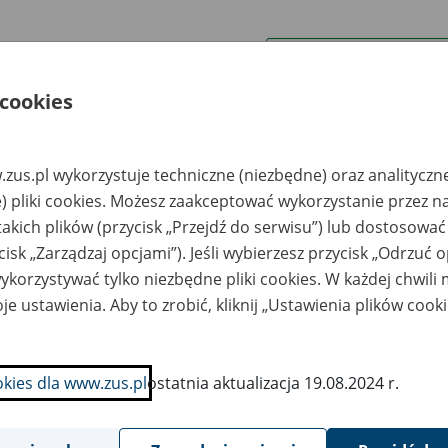
wa zakładu pracy:
 cookies
ystkie uwagi można przesyłać poprzez
formularz
zus.pl wykorzystuje techniczne (niezbędne) oraz analityczn
Ukryj wszystkie pozycje bazy
) pliki cookies. Możesz zaakceptować wykorzystanie przez n
takich plików (przycisk „Przejdź do serwisu”) lub dostosować
cisk „Zarządzaj opcjami”). Jeśli wybierzesz przycisk „Odrzuć 
azwa
Miejsce
Nr zespołu akt w
Daty k
likwidowanego
przechowywania
archiwum
dokume
korzystywać tylko niezbędne pliki cookies. W każdej chwili
akładu pracy
dokumentów
państwowym
przech
archiw
je ustawienia. Aby to zrobić, kliknij „Ustawienia plików cook
państw
zedsiębiorstwo
EMIKS SKŁADNICA
andlowo-Usługowe
AKT Sp. z o.o., Lublin,
okies dla www.zus.pl
ostatnia aktualizacja 19.08.2024 r.
MAR - Lublin
ul. Mełgiewska 152,
tel. 81 749 65 60; fax
81 749 65 61; e-mail:
emiks-lublin@op.pl;
www.emiks.pl