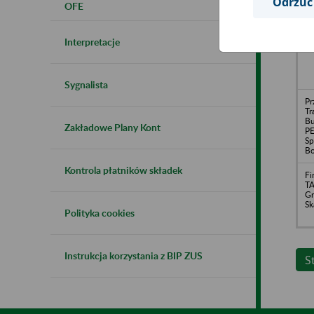
Odrzuć
OFE
E
Sp
- 
Interpretacje
Pa
Sygnalista
Pr
Tr
B
Zakładowe Plany Kont
P
Sp
Bo
Kontrola płatników składek
Fi
T
Gr
Sk
Polityka cookies
Instrukcja korzystania z BIP ZUS
S