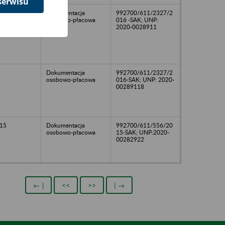
serwisu
Dokumentacja
992700/611/2327/2
osobowo-płacowa
016 -SAK; UNP:
2020-0028911
Dokumentacja
992700/611/2327/2
osobowo-płacowa
016-SAK; UNP: 2020-
00289118
15
Dokumentacja
992700/611/556/20
osobowo-płacowa
15-SAK; UNP:2020-
00282922
← |
<<
>>
| →