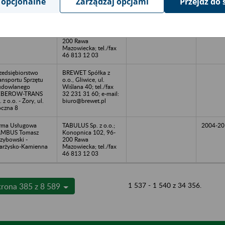
 opcjonalne
Zarządzaj opcjami
Przejdź do 
KO GAZ ENERGIA
Kompleksowe Usługi
. z o.o. w likwidacji
Archiwizacyjne
Warszawa, al. Jana
TABULUS Sp. z o.o.;
wła II 27
Konopnica 102, 96-
200 Rawa
Mazowiecka; tel./fax
46 813 12 03
zedsiębiorstwo
BREWET Spółka z
ansportu Sprzętu
o.o., Gliwice, ul.
udowlanego
Wiślana 40; tel./fax
EBEROW-TRANS
32 231 31 60; e-mail:
. z o.o. - Żory, ul.
biuro@brewet.pl
czna 8
rma Usługowa
TABULUS Sp. z o.o.;
2004-20
AMBUS Tomasz
Konopnica 102, 96-
zybowski -
200 Rawa
arżysko-Kamienna
Mazowiecka; tel./fax
46 813 12 03
1 537 - 1 540 z 34 356.
trona 385 z 8 589