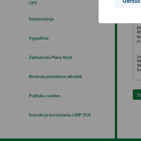
Odrzuć
OFE
o.
Gr
Interpretacje
E
PO
li
Sygnalista
ul
Lo
Zakładowe Plany Kont
Ws
Wa
Śn
Kontrola płatników składek
S
Polityka cookies
Instrukcja korzystania z BIP ZUS