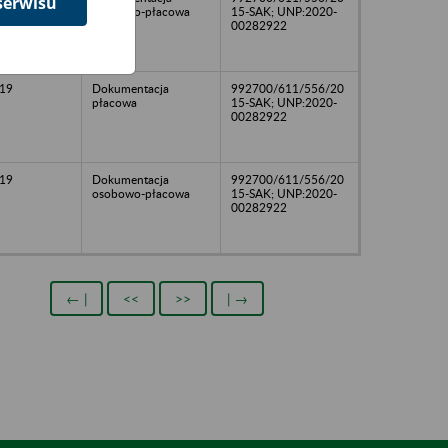
serwisu
osobowo-płacowa
15-SAK; UNP:2020-
00282922
19
Dokumentacja
992700/611/556/20
płacowa
15-SAK; UNP:2020-
00282922
19
Dokumentacja
992700/611/556/20
osobowo-płacowa
15-SAK; UNP:2020-
00282922
← |
<<
>>
| →