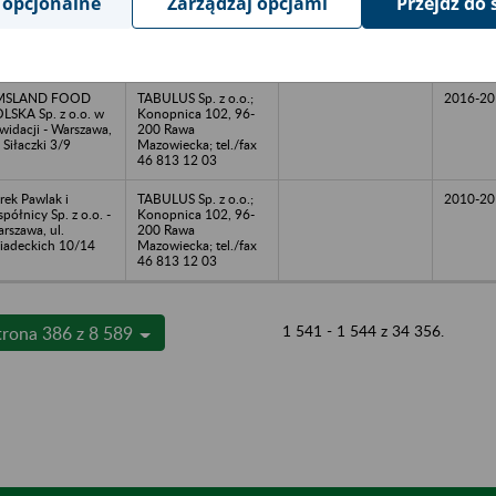
 opcjonalne
Zarządzaj opcjami
Przejdź do 
o. - Warszawa, ul.
Konopnica 102, 96-
ójecka 1/3
200 Rawa
Mazowiecka; tel./fax
46 813 12 03
MSLAND FOOD
TABULUS Sp. z o.o.;
2016-20
LSKA Sp. z o.o. w
Konopnica 102, 96-
kwidacji - Warszawa,
200 Rawa
. Siłaczki 3/9
Mazowiecka; tel./fax
46 813 12 03
rek Pawlak i
TABULUS Sp. z o.o.;
2010-20
półnicy Sp. z o.o. -
Konopnica 102, 96-
rszawa, ul.
200 Rawa
iadeckich 10/14
Mazowiecka; tel./fax
46 813 12 03
1 541 - 1 544 z 34 356.
trona 386 z 8 589