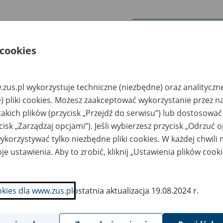
wa zakładu pracy:
 cookies
ystkie uwagi można przesyłać poprzez
formularz
zus.pl wykorzystuje techniczne (niezbędne) oraz analityczn
Ukryj wszystkie pozycje bazy
) pliki cookies. Możesz zaakceptować wykorzystanie przez n
takich plików (przycisk „Przejdź do serwisu”) lub dostosować
cisk „Zarządzaj opcjami”). Jeśli wybierzesz przycisk „Odrzuć 
azwa
Miejsce
Nr zespołu akt w
Daty k
likwidowanego
przechowywania
archiwum
dokume
korzystywać tylko niezbędne pliki cookies. W każdej chwili
akładu pracy
dokumentów
państwowym
przech
archiw
je ustawienia. Aby to zrobić, kliknij „Ustawienia plików cook
państw
rma Inżynierska
TABULUS Sp. z o.o.;
2012-20
drzej Wójcicki -
Konopnica 102, 96-
okies dla www.zus.pl
ostatnia aktualizacja 19.08.2024 r.
elce
200 Rawa
Mazowiecka; tel./fax
46 813 12 03
OREN DOMY Sp. z
TABULUS Sp. z o.o.;
2014 - 