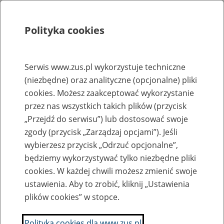
Polityka cookies
Szukaj
Menu
Serwis www.zus.pl wykorzystuje techniczne
(niezbędne) oraz analityczne (opcjonalne) pliki
Rejestry, ewidencje i archiwa
cookies. Możesz zaakceptować wykorzystanie
Baza zlikwidowanych lub
przez nas wszystkich takich plików (przycisk
„Przejdź do serwisu”) lub dostosować swoje
przekształconych zakładów pracy
zgody (przycisk „Zarządzaj opcjami”). Jeśli
wybierzesz przycisk „Odrzuć opcjonalne”,
Nazwa zakładu pracy:
będziemy wykorzystywać tylko niezbędne pliki
cookies. W każdej chwili możesz zmienić swoje
ustawienia. Aby to zrobić, kliknij „Ustawienia
plików cookies” w stopce.
SZUKAJ
Polityka cookies dla www.zus.pl