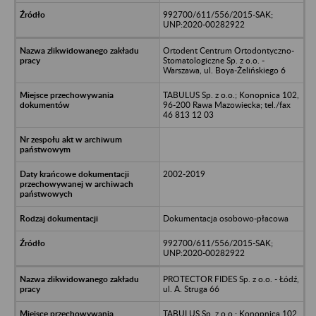
992700/611/556/2015-SAK;
UNP:2020-00282922
Ortodent Centrum Ortodontyczno-
Stomatologiczne Sp. z o.o. -
Warszawa, ul. Boya-Żelińskiego 6
TABULUS Sp. z o.o.; Konopnica 102,
96-200 Rawa Mazowiecka; tel./fax
46 813 12 03
2002-2019
Dokumentacja osobowo-płacowa
992700/611/556/2015-SAK;
UNP:2020-00282922
PROTECTOR FIDES Sp. z o.o. - Łódź,
ul. A. Struga 66
TABULUS Sp. z o.o.; Konopnica 102,