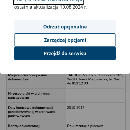
ostatnia aktualizacja 19.08.2024 r.
Wszystkie uwagi można przesyłać poprzez
formularz
Odrzuć opcjonalne
Zarządzaj opcjami
Ukryj wszystkie pozycje bazy
Przejdź do serwisu
T.VICTORIUS - Warszawa, ul.
Łagiewnicka 13
TABULUS Sp. z o.o.; Konopnica 102,
96-200 Rawa Mazowiecka; tel./fax
46 813 12 03
2010-2017
Dokumentacja płacowa