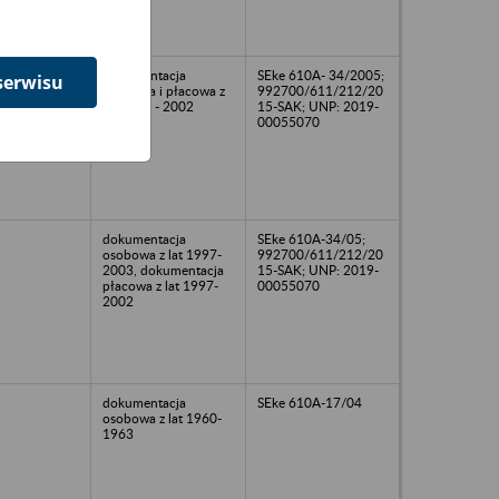
dokumentacja
SEke 610A- 34/2005;
serwisu
osobowa i płacowa z
992700/611/212/20
lat 1989 - 2002
15-SAK; UNP: 2019-
00055070
dokumentacja
SEke 610A-34/05;
osobowa z lat 1997-
992700/611/212/20
2003, dokumentacja
15-SAK; UNP: 2019-
płacowa z lat 1997-
00055070
2002
dokumentacja
SEke 610A-17/04
osobowa z lat 1960-
1963