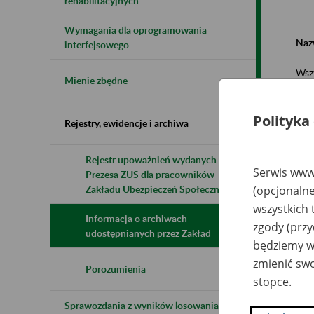
rehabilitacyjnych
Wymagania dla oprogramowania
Naz
interfejsowego
Wsz
Mienie zbędne
Polityka
Rejestry, ewidencje i archiwa
Rejestr upoważnień wydanych przez
Serwis www.
Prezesa ZUS dla pracowników
N
z
Zakładu Ubezpieczeń Społecznych
(opcjonalne
z
wszystkich 
Informacja o archiwach
zgody (przy
udostępnianych przez Zakład
będziemy wy
PA
Kr
zmienić swo
Ma
Porozumienia
stopce.
Sprawozdania z wyników losowania do