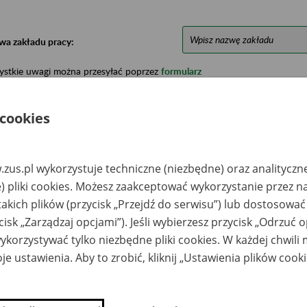
wa zakładu pracy:
ystkie uwagi można przesyłać poprzez
formularz
 cookies
Ukryj wszystkie pozycje bazy
zus.pl wykorzystuje techniczne (niezbędne) oraz analityczn
azwa
Miejsce
Nr zespołu akt w
Daty k
likwidowanego
przechowywania
archiwum
dokume
) pliki cookies. Możesz zaakceptować wykorzystanie przez n
akładu pracy
dokumentów
państwowym
przech
takich plików (przycisk „Przejdź do serwisu”) lub dostosować
archiw
państw
cisk „Zarządzaj opcjami”). Jeśli wybierzesz przycisk „Odrzuć 
korzystywać tylko niezbędne pliki cookies. W każdej chwili
S Sp. z o.o.,
Archiwum Narodowe
2001-20
aków, ul.
w Krakowie, 30-960
je ustawienia. Aby to zrobić, kliknij „Ustawienia plików cook
kuszyńskiego
Kraków, ul. Sienna 16,
tel. (12) 422-40-94,
421-27-90; fax. (12)
421-35-44; e-mail:
sekretariat@archiwum