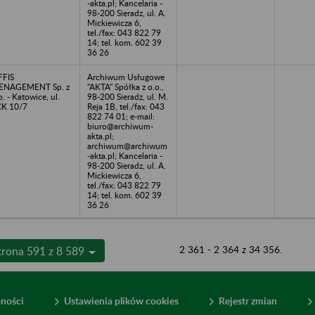
-akta.pl; Kancelaria -
98-200 Sieradz, ul. A.
Mickiewicza 6,
tel./fax: 043 822 79
14; tel. kom. 602 39
36 26
FFIS
Archiwum Usługowe
ENAGEMENT Sp. z
"AKTA" Spółka z o.o.,
o. - Katowice, ul.
98-200 Sieradz, ul. M.
K 10/7
Reja 1B, tel./fax: 043
822 74 01; e-mail:
biuro@archiwum-
akta.pl;
archiwum@archiwum
-akta.pl; Kancelaria -
98-200 Sieradz, ul. A.
Mickiewicza 6,
tel./fax: 043 822 79
14; tel. kom. 602 39
36 26
2 361 - 2 364 z 34 356.
trona 591 z 8 589
pności
Ustawienia plików cookies
Rejestr zmian