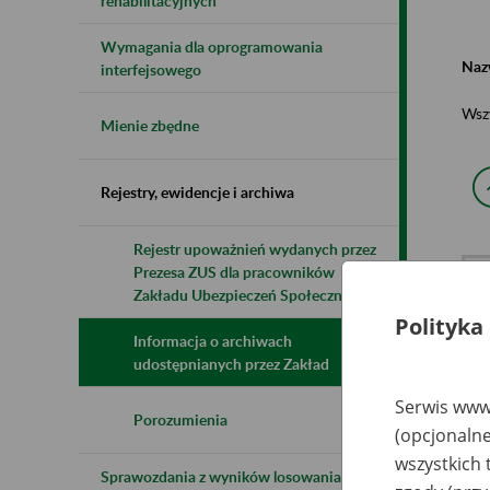
rehabilitacyjnych
Wymagania dla oprogramowania
Naz
interfejsowego
Wsz
Mienie zbędne
Rejestry, ewidencje i archiwa
Rejestr upoważnień wydanych przez
Prezesa ZUS dla pracowników
N
z
Zakładu Ubezpieczeń Społecznych
z
Polityka
Informacja o archiwach
udostępnianych przez Zakład
Za
H
Serwis www.
GO
Porozumienia
(opcjonalne
Śl
1
wszystkich 
Sprawozdania z wyników losowania do