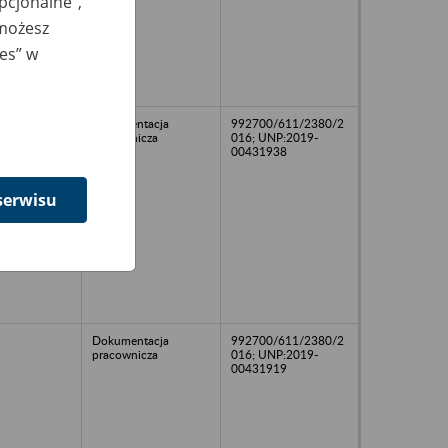
opcjonalne”,
 możesz
ies” w
Dokumentacja
992700/611/2380/2
pracownicza
016; UNP:2019-
00431938
serwisu
Dokumentacja
992700/611/2380/2
pracownicza
016; UNP:2019-
00431919