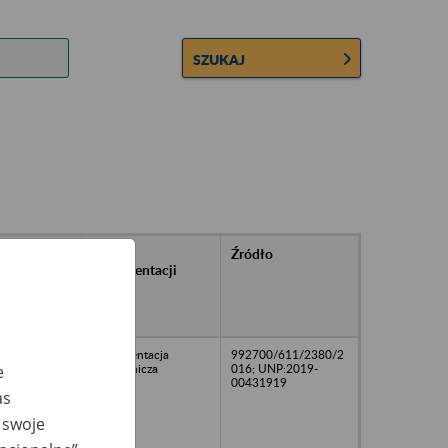
SZUKAJ
rańcowe
Rodzaj
Źródło
ntacji
dokumentacji
owywanej w
ach
owych
Dokumentacja
992700/611/2380/2
pracownicza
016; UNP:2019-
e
00431919
as
 swoje