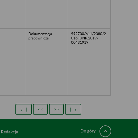
Dokumentacja
992700/611/2380/2
pracownicza
016; UNP:2019-
00431919
← |
<<
>>
| →
Do góry
Redakcja