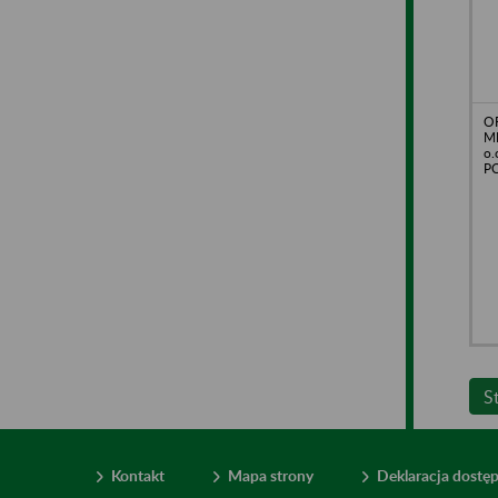
O
M
o.
PC
S
Kontakt
Mapa strony
Deklaracja dostę