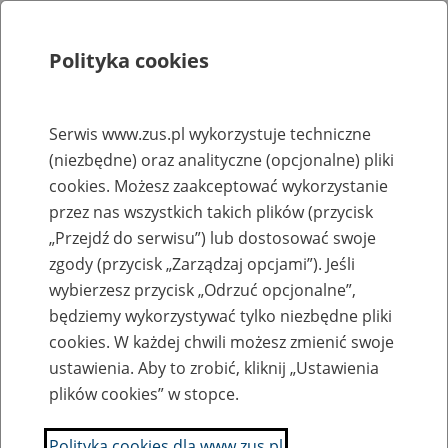
Polityka cookies
Szukaj
Menu
Serwis www.zus.pl wykorzystuje techniczne
(niezbędne) oraz analityczne (opcjonalne) pliki
Rejestry, ewidencje i archiwa
cookies. Możesz zaakceptować wykorzystanie
Baza zlikwidowanych lub
przez nas wszystkich takich plików (przycisk
„Przejdź do serwisu”) lub dostosować swoje
przekształconych zakładów pracy
zgody (przycisk „Zarządzaj opcjami”). Jeśli
wybierzesz przycisk „Odrzuć opcjonalne”,
Nazwa zakładu pracy:
będziemy wykorzystywać tylko niezbędne pliki
cookies. W każdej chwili możesz zmienić swoje
ustawienia. Aby to zrobić, kliknij „Ustawienia
plików cookies” w stopce.
SZUKAJ
Polityka cookies dla www.zus.pl