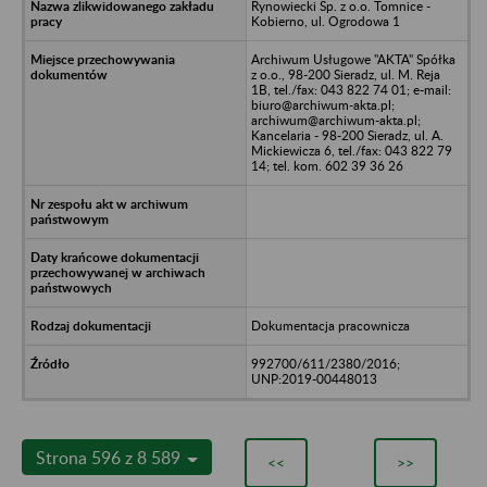
Rynowiecki Sp. z o.o. Tomnice -
Kobierno, ul. Ogrodowa 1
Archiwum Usługowe "AKTA" Spółka
z o.o., 98-200 Sieradz, ul. M. Reja
1B, tel./fax: 043 822 74 01; e-mail:
biuro@archiwum-akta.pl;
archiwum@archiwum-akta.pl;
Kancelaria - 98-200 Sieradz, ul. A.
Mickiewicza 6, tel./fax: 043 822 79
14; tel. kom. 602 39 36 26
Dokumentacja pracownicza
992700/611/2380/2016;
UNP:2019-00448013
Strona 596 z 8 589
<<
>>