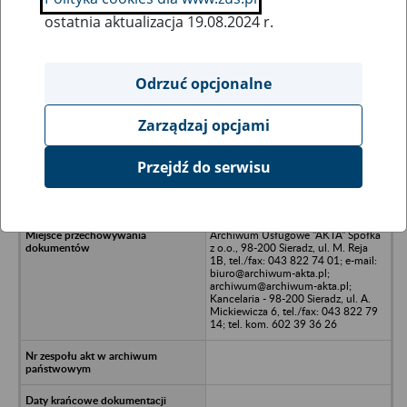
ostatnia aktualizacja 19.08.2024 r.
Wszystkie uwagi można przesyłać poprzez
formularz
Odrzuć opcjonalne
Zarządzaj opcjami
Ukryj wszystkie pozycje bazy
Przejdź do serwisu
Spółdzielnia Usług Rolniczych w
Gródku - Gródek, ul. Polna 4
Archiwum Usługowe "AKTA" Spółka
z o.o., 98-200 Sieradz, ul. M. Reja
1B, tel./fax: 043 822 74 01; e-mail:
biuro@archiwum-akta.pl;
archiwum@archiwum-akta.pl;
Kancelaria - 98-200 Sieradz, ul. A.
Mickiewicza 6, tel./fax: 043 822 79
14; tel. kom. 602 39 36 26