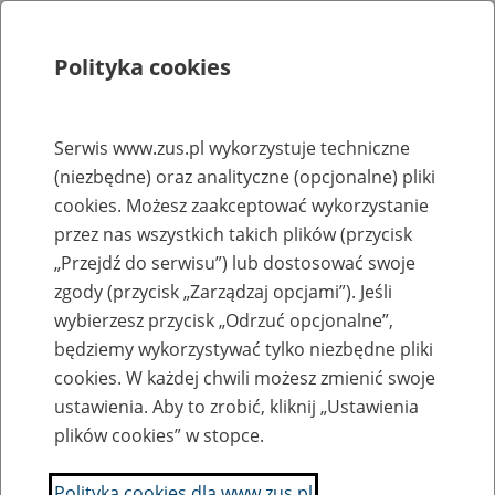
Polityka cookies
Szukaj
Menu
Serwis www.zus.pl wykorzystuje techniczne
(niezbędne) oraz analityczne (opcjonalne) pliki
Rejestry, ewidencje i archiwa
cookies. Możesz zaakceptować wykorzystanie
Baza zlikwidowanych lub
przez nas wszystkich takich plików (przycisk
„Przejdź do serwisu”) lub dostosować swoje
przekształconych zakładów pracy
zgody (przycisk „Zarządzaj opcjami”). Jeśli
wybierzesz przycisk „Odrzuć opcjonalne”,
Nazwa zakładu pracy:
będziemy wykorzystywać tylko niezbędne pliki
cookies. W każdej chwili możesz zmienić swoje
ustawienia. Aby to zrobić, kliknij „Ustawienia
plików cookies” w stopce.
SZUKAJ
Polityka cookies dla www.zus.pl