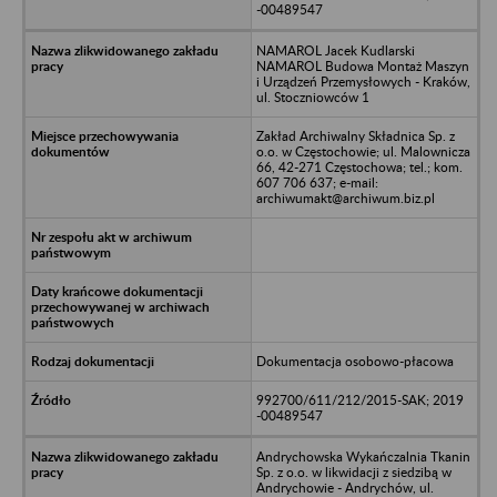
-00489547
NAMAROL Jacek Kudlarski
NAMAROL Budowa Montaż Maszyn
i Urządzeń Przemysłowych - Kraków,
ul. Stoczniowców 1
Zakład Archiwalny Składnica Sp. z
o.o. w Częstochowie; ul. Malownicza
66, 42-271 Częstochowa; tel.; kom.
607 706 637; e-mail:
archiwumakt@archiwum.biz.pl
Dokumentacja osobowo-płacowa
992700/611/212/2015-SAK; 2019
-00489547
Andrychowska Wykańczalnia Tkanin
Sp. z o.o. w likwidacji z siedzibą w
Andrychowie - Andrychów, ul.