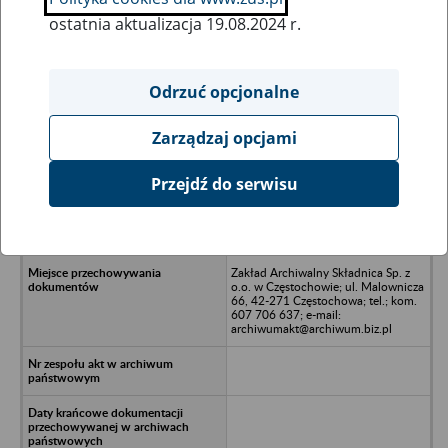
ostatnia aktualizacja 19.08.2024 r.
Wszystkie uwagi można przesyłać poprzez
formularz
Odrzuć opcjonalne
Zarządzaj opcjami
Ukryj wszystkie pozycje bazy
Przejdź do serwisu
MARABUD Renonty Budownictwo
Wyposażenie Sp. z o.o. - Rzeszów, ul.
Reformacka 6
Zakład Archiwalny Składnica Sp. z
o.o. w Częstochowie; ul. Malownicza
66, 42-271 Częstochowa; tel.; kom.
607 706 637; e-mail:
archiwumakt@archiwum.biz.pl