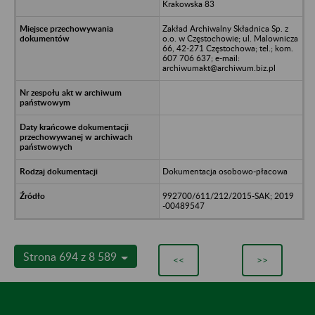
Krakowska 83
Zakład Archiwalny Składnica Sp. z
o.o. w Częstochowie; ul. Malownicza
66, 42-271 Częstochowa; tel.; kom.
607 706 637; e-mail:
archiwumakt@archiwum.biz.pl
Dokumentacja osobowo-płacowa
992700/611/212/2015-SAK; 2019
-00489547
Strona 694 z 8 589
<<
>>