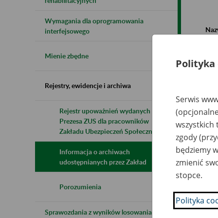
rehabilitacyjnych
Wymagania dla oprogramowania
Naz
interfejsowego
Wsz
Mienie zbędne
Polityka
Rejestry, ewidencje i archiwa
Serwis www.
Rejestr upoważnień wydanych przez
(opcjonalne
Prezesa ZUS dla pracowników
N
wszystkich 
z
Zakładu Ubezpieczeń Społecznych
zgody (przy
z
będziemy wy
Informacja o archiwach
zmienić swo
udostępnianych przez Zakład
Sk
stopce.
Sp
li
Porozumienia
ul
Polityka co
Sprawozdania z wyników losowania do