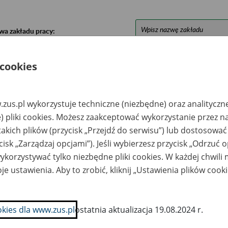
wa zakładu pracy:
ystkie uwagi można przesyłać poprzez
formularz
 cookies
Ukryj wszystkie pozycje bazy
zus.pl wykorzystuje techniczne (niezbędne) oraz analityczn
) pliki cookies. Możesz zaakceptować wykorzystanie przez n
azwa
Miejsce
Nr zespołu akt w
Daty k
takich plików (przycisk „Przejdź do serwisu”) lub dostosować
likwidowanego
przechowywania
archiwum
dokume
cisk „Zarządzaj opcjami”). Jeśli wybierzesz przycisk „Odrzuć 
akładu pracy
dokumentów
państwowym
przech
archiw
korzystywać tylko niezbędne pliki cookies. W każdej chwili
państw
je ustawienia. Aby to zrobić, kliknij „Ustawienia plików cook
ałeczna Investment
RHENUS Office
ółka z o.o. w
Systems Poland
kwidacji - Kraków,
Spółka z o.o. 05-830
. Koletek 12/10
Nadarzyn, al.
okies dla www.zus.pl
ostatnia aktualizacja 19.08.2024 r.
Katowicka 66 tel. 801
013 014
info.data@pl.rhenus.c