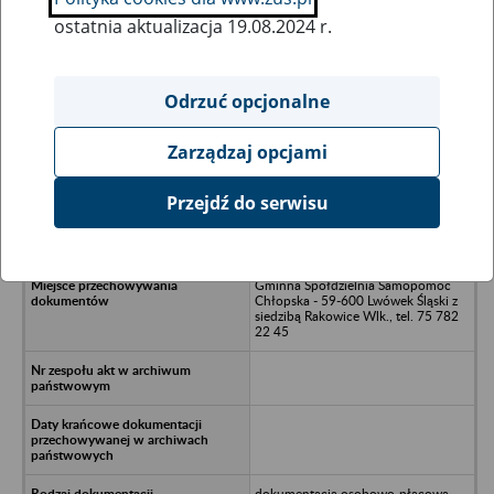
ostatnia aktualizacja 19.08.2024 r.
Wszystkie uwagi można przesyłać poprzez
formularz
Odrzuć opcjonalne
Zarządzaj opcjami
Ukryj wszystkie pozycje bazy
Przejdź do serwisu
Gminna Spółdzielnia Samopomoc
Chłopska - Mirsk
Gminna Spółdzielnia Samopomoc
Chłopska - 59-600 Lwówek Śląski z
siedzibą Rakowice Wlk., tel. 75 782
22 45
dokumentacja osobowo-płacowa