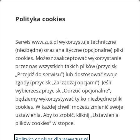
Polityka cookies
Szukaj
Menu
Serwis www.zus.pl wykorzystuje techniczne
(niezbędne) oraz analityczne (opcjonalne) pliki
Rejestry, ewidencje i archiwa
cookies. Możesz zaakceptować wykorzystanie
Baza zlikwidowanych lub
przez nas wszystkich takich plików (przycisk
„Przejdź do serwisu”) lub dostosować swoje
przekształconych zakładów pracy
zgody (przycisk „Zarządzaj opcjami”). Jeśli
wybierzesz przycisk „Odrzuć opcjonalne”,
Nazwa zakładu pracy:
będziemy wykorzystywać tylko niezbędne pliki
cookies. W każdej chwili możesz zmienić swoje
ustawienia. Aby to zrobić, kliknij „Ustawienia
plików cookies” w stopce.
SZUKAJ
Polityka cookies dla www.zus.pl