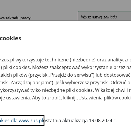
wa zakładu pracy:
ystkie uwagi można przesyłać poprzez
formularz
 cookies
Ukryj wszystkie pozycje bazy
zus.pl wykorzystuje techniczne (niezbędne) oraz analityczn
) pliki cookies. Możesz zaakceptować wykorzystanie przez n
azwa
Miejsce
Nr zespołu akt w
Daty k
takich plików (przycisk „Przejdź do serwisu”) lub dostosować
likwidowanego
przechowywania
archiwum
dokume
cisk „Zarządzaj opcjami”). Jeśli wybierzesz przycisk „Odrzuć 
akładu pracy
dokumentów
państwowym
przech
archiw
korzystywać tylko niezbędne pliki cookies. W każdej chwili
państw
je ustawienia. Aby to zrobić, kliknij „Ustawienia plików cook
fael Tarogan
RHENUS Office
land Spółka z o.o.
Systems Poland
likwidacji -
Spółka z o.o. - 05-930
ocław, ul.
Nadarzyn, al.
okies dla www.zus.pl
ostatnia aktualizacja 19.08.2024 r.
ełbaśnicza 28
Katowicka 66 tel. +48
801 013 014
info.rospl@rhenus.co