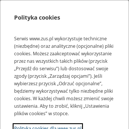
Polityka cookies
Szukaj
Menu
Serwis www.zus.pl wykorzystuje techniczne
(niezbędne) oraz analityczne (opcjonalne) pliki
Rejestry, ewidencje i archiwa
cookies. Możesz zaakceptować wykorzystanie
Baza zlikwidowanych lub
przez nas wszystkich takich plików (przycisk
„Przejdź do serwisu”) lub dostosować swoje
przekształconych zakładów pracy
zgody (przycisk „Zarządzaj opcjami”). Jeśli
wybierzesz przycisk „Odrzuć opcjonalne”,
Nazwa zakładu pracy:
będziemy wykorzystywać tylko niezbędne pliki
cookies. W każdej chwili możesz zmienić swoje
ustawienia. Aby to zrobić, kliknij „Ustawienia
plików cookies” w stopce.
SZUKAJ
Polityka cookies dla www.zus.pl