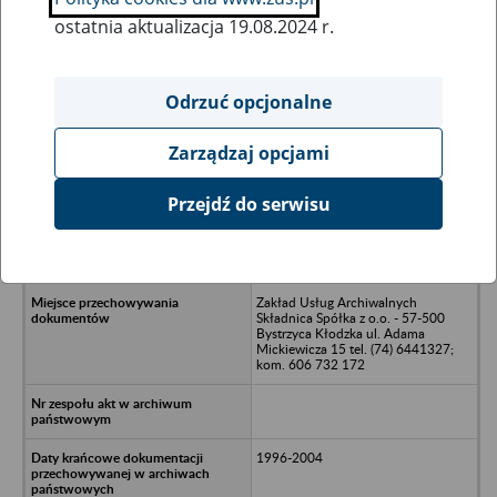
ostatnia aktualizacja 19.08.2024 r.
Wszystkie uwagi można przesyłać poprzez
formularz
Odrzuć opcjonalne
Zarządzaj opcjami
Ukryj wszystkie pozycje bazy
Przejdź do serwisu
Sanatorium Uzdrowiskowe MALWA
Spółdzielnia Usług Socjalnych -
Polanica Zdrój
Zakład Usług Archiwalnych
Składnica Spółka z o.o. - 57-500
Bystrzyca Kłodzka ul. Adama
Mickiewicza 15 tel. (74) 6441327;
kom. 606 732 172
1996-2004