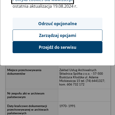
ostatnia aktualizacja 19.08.2024 r.
Wszystkie uwagi można przesyłać poprzez
formularz
Odrzuć opcjonalne
Zarządzaj opcjami
Ukryj wszystkie pozycje bazy
Przejdź do serwisu
Kopalnie Skalnych Surowców
Drogowych Zakład w Borowie -
Borów
Zakład Usług Archiwalnych
Składnica Spółka z o.o. - 57-500
Bystrzyca Kłodzka ul. Adama
Mickiewicza 15 tel. (74) 6441327;
kom. 606 732 172
1970- 1991