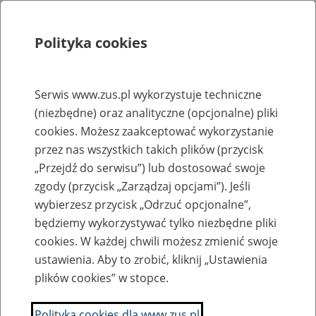
Polityka cookies
Szukaj
Menu
Serwis www.zus.pl wykorzystuje techniczne
(niezbędne) oraz analityczne (opcjonalne) pliki
Rejestry, ewidencje i archiwa
cookies. Możesz zaakceptować wykorzystanie
Baza zlikwidowanych lub
przez nas wszystkich takich plików (przycisk
„Przejdź do serwisu”) lub dostosować swoje
przekształconych zakładów pracy
zgody (przycisk „Zarządzaj opcjami”). Jeśli
wybierzesz przycisk „Odrzuć opcjonalne”,
Nazwa zakładu pracy:
będziemy wykorzystywać tylko niezbędne pliki
cookies. W każdej chwili możesz zmienić swoje
ustawienia. Aby to zrobić, kliknij „Ustawienia
plików cookies” w stopce.
SZUKAJ
Polityka cookies dla www.zus.pl