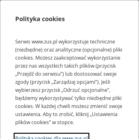
Polityka cookies
Szukaj
Menu
Serwis www.zus.pl wykorzystuje techniczne
(niezbędne) oraz analityczne (opcjonalne) pliki
Rejestry, ewidencje i archiwa
cookies. Możesz zaakceptować wykorzystanie
Baza zlikwidowanych lub
przez nas wszystkich takich plików (przycisk
„Przejdź do serwisu”) lub dostosować swoje
przekształconych zakładów pracy
zgody (przycisk „Zarządzaj opcjami”). Jeśli
wybierzesz przycisk „Odrzuć opcjonalne”,
Nazwa zakładu pracy:
będziemy wykorzystywać tylko niezbędne pliki
cookies. W każdej chwili możesz zmienić swoje
ustawienia. Aby to zrobić, kliknij „Ustawienia
plików cookies” w stopce.
SZUKAJ
Polityka cookies dla www.zus.pl