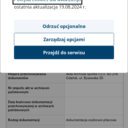
ostatnia aktualizacja 19.08.2024 r.
Wszystkie uwagi można przesyłać poprzez
formularz
Odrzuć opcjonalne
Zarządzaj opcjami
Ukryj wszystkie pozycje bazy
Przejdź do serwisu
POLAGRO Spółka z o.o. w upadłości
- Gdynia, Plac Kaszubski 7/17
Akta Archiwa Spółka z o.o. 80-298
Gdańsk, ul. Bysewska 30
dokumentacja osobowo-płacowa