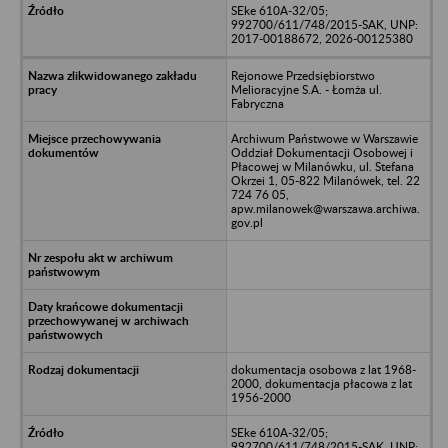
SEke 610A-32/05;
992700/611/748/2015-SAK, UNP:
2017-00188672, 2026-00125380
Rejonowe Przedsiębiorstwo
Melioracyjne S.A. - Łomża ul.
Fabryczna
Archiwum Państwowe w Warszawie
Oddział Dokumentacji Osobowej i
Płacowej w Milanówku, ul. Stefana
Okrzei 1, 05-822 Milanówek, tel. 22
724 76 05,
apw.milanowek@warszawa.archiwa.
gov.pl
dokumentacja osobowa z lat 1968-
2000, dokumentacja płacowa z lat
1956-2000
SEke 610A-32/05;
992700/611/748/2015-SAK, UNP: