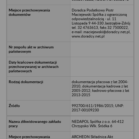
Doradca Podatkowy Piotr
Maciejewski Spółka z ograniczoną
odpowiedzialnością - ul. 11
Listopada 9 44-330 Jastrzębie-Zdrój
tel. 32 4763613, faks 32 7500022,
e-mail: maciejewski@doradcy.net.pl,
www.doradcy.net.pl
dokumentacja płacowa z lat 2004-
2010, dokumentacja kadrowa z lat
2005-2012; kadrowo-płacowa z lat
2013-2015
992700/611/1986/2015; UNP:
2017-00109230
NEDAPOL Spółka z o.o. 64-412
Chrzypsko Wlk. Śródka 6
ARCHEON Składnica Akt