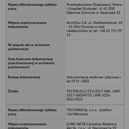
Przedsiębiorstwo Eksploatacji Terenu
i Urządzeń Budostal - 4; 41-308
Dąbrowa Górnicza ul. Kasprzaka 33
ArchiDoc S.A. ul. Niedźwiedziniec 10
- 41-506 Chorzów e-mail:
cda@archidoc.pl; tel. +48 32 721 99
12
dokumentacja osobowa i płacowa z
lat 1974 -2002
992700/611/513/2017-SAK; UNP:
2017-00054755, UNP 2026-
00167822
TECHWAR Sp. z o.o., Józefów
/nk/Warszawy
EURO AKTA Centralna Składnica
Akt Sp. z o.o., ul. Narutowicza 39,