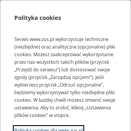
Polityka cookies
Szukaj
Menu
Serwis www.zus.pl wykorzystuje techniczne
(niezbędne) oraz analityczne (opcjonalne) pliki
Rejestry, ewidencje i archiwa
cookies. Możesz zaakceptować wykorzystanie
Baza zlikwidowanych lub
przez nas wszystkich takich plików (przycisk
„Przejdź do serwisu”) lub dostosować swoje
przekształconych zakładów pracy
zgody (przycisk „Zarządzaj opcjami”). Jeśli
wybierzesz przycisk „Odrzuć opcjonalne”,
Nazwa zakładu pracy:
będziemy wykorzystywać tylko niezbędne pliki
cookies. W każdej chwili możesz zmienić swoje
ustawienia. Aby to zrobić, kliknij „Ustawienia
plików cookies” w stopce.
SZUKAJ
Polityka cookies dla www.zus.pl