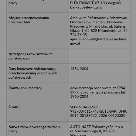
ELEKTROMET, 07-100 Węgrów,
Berka Joselewicza 2
Archiwum Państwowe w Warszawie
Oddział Dokumentacji Osobowej i
Płacowej w Milanówku, ul. Stefana
Okrzei 1, 05-822 Milanówek, tel. 22
724 76 05,
apw.milanowek@warszawa.archiwa.
gov.pl
1954-2004
dokumentacja osobowa z lat 1954-
1997, dokumentacja płacowa z lat
1960-2004
SEke 610A-32/05;
992700/611/748/2015-SAK, UNP:
2017-00188672, 2026-00125380
AUTO NAFT Polmozbyt Sp. z o.o.,
ul. Surowieckiego 8, 02-785
Warszawa