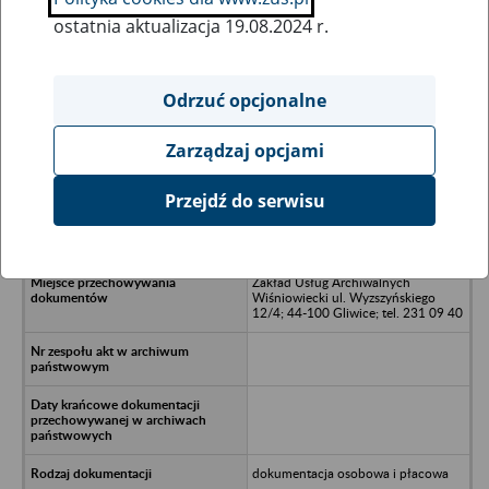
ostatnia aktualizacja 19.08.2024 r.
Wszystkie uwagi można przesyłać poprzez
formularz
Odrzuć opcjonalne
Zarządzaj opcjami
Ukryj wszystkie pozycje bazy
Przejdź do serwisu
Bacutil S.A., Katowice - Kotulin
Zakład Usług Archiwalnych
Wiśniowiecki ul. Wyzszyńskiego
12/4; 44-100 Gliwice; tel. 231 09 40
dokumentacja osobowa i płacowa