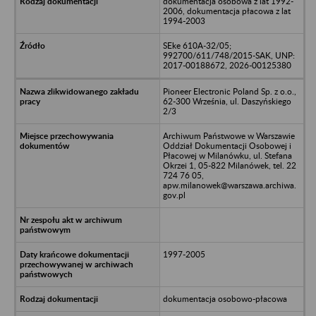
dokumentacja osobowa z lat 1992-
2006, dokumentacja płacowa z lat
1994-2003
SEke 610A-32/05;
992700/611/748/2015-SAK, UNP:
2017-00188672, 2026-00125380
Pioneer Electronic Poland Sp. z o.o.,
62-300 Września, ul. Daszyńskiego
2/3
Archiwum Państwowe w Warszawie
Oddział Dokumentacji Osobowej i
Płacowej w Milanówku, ul. Stefana
Okrzei 1, 05-822 Milanówek, tel. 22
724 76 05,
apw.milanowek@warszawa.archiwa.
gov.pl
1997-2005
dokumentacja osobowo-płacowa