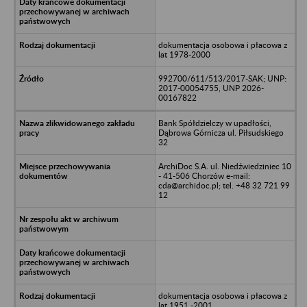
dokumentacja osobowa i płacowa z
lat 1978-2000
992700/611/513/2017-SAK; UNP:
2017-00054755, UNP 2026-
00167822
Bank Spółdzielczy w upadłości,
Dąbrowa Górnicza ul. Piłsudskiego
32
ArchiDoc S.A. ul. Niedźwiedziniec 10
- 41-506 Chorzów e-mail:
cda@archidoc.pl; tel. +48 32 721 99
12
dokumentacja osobowa i płacowa z
lat 1951 -2001