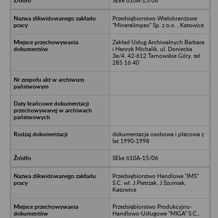
SEke 610A-15/06
Przedsiębiorstwo Wielobranżowe
"Mineralimpex" Sp. z o.o. , Katowice
Zakład Usług Archiwalnych Barbara
i Henryk Michalik, ul. Doniecka
3e/4, 42-612 Tarnowskie Góry, tel.
285 16 40
dokumentacja osobowa i płacowa z
lat 1990-1998
SEke 610A-15/06
Przedsiębiorstwo Handlowe "IMS"
S.C. wł. J.Pietrzak, J.Szumiak,
Katowice
Przedsiębiorstwo Produkcyjno-
Handlowo-Usługowe "MIGA" S.C.,