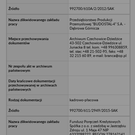
992700/610A/2/2012/SAK
Przedsiębiorstwo Produkcji
Przemysłowej "BUDOSTAL-4" S.A. -
Dąbrowa Górnicza
Archiwum Czechowice-Dziedzice
43-502 Czechowice-Dziedzice ul.
Junacka 8 tel. kom. +48 996308859,
tel. stac.+48 21-502-95, faks: +48
32 215 60 89, e-mail: branca@op.pl
kadrowo-płacowa
992700/611/2949/2015-SAK
Fundusz Poręczeń Kredytowych
Spółka z o.o. z siedzibą w Jastrzębiu
Zdroju ul. 1 Maja 47 NIP
6332098222, REGON 278162141