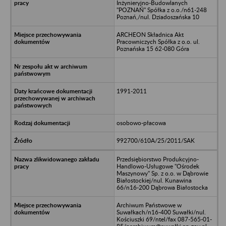
Inżynieryjno-Budowlanych
"POZNAŃ" Spółka z o.o./n61-248
Poznań,/nul. Dziadoszańska 10
ARCHEON Składnica Akt
Pracowniczych Spółka z o.o. ul.
Poznańska 15 62-080 Góra
1991-2011
osobowo-płacowa
992700/610A/25/2011/SAK
Przedsiębiorstwo Produkcyjno-
Handlowo-Usługowe "Ośrodek
Maszynowy" Sp. z o.o. w Dąbrowie
Białostockiej/nul. Kunawina
66/n16-200 Dąbrowa Białostocka
Archiwum Państwowe w
Suwałkach/n16-400 Suwałki/nul.
Kościuszki 69/ntel/fax 087-565-01-