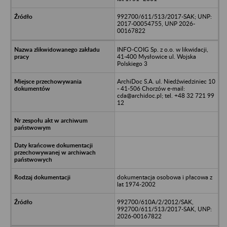
992700/611/513/2017-SAK; UNP:
2017-00054755, UNP 2026-
00167822
INFO-COIG Sp. z o.o. w likwidacji,
41-400 Mysłowice ul. Wojska
Polskiego 3
ArchiDoc S.A. ul. Niedźwiedziniec 10
- 41-506 Chorzów e-mail:
cda@archidoc.pl; tel. +48 32 721 99
12
dokumentacja osobowa i płacowa z
lat 1974-2002
992700/610A/2/2012/SAK,
992700/611/513/2017-SAK, UNP:
2026-00167822