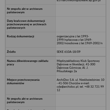
85/narchiwum@suwałki.ap.gov.pl
organizacyjna z lat 1993-
1999/npłacowa z lat 1969-
2002/nosobowa z lat 1969-2002/n
SEKE 610A-18/09
Międzyzakładowy Klub Sportowy
Dąbrowa w likwidacji, 41-300
Dąbrowa Górnicza; Al. J.
Piłsudskiego 2a
ArchiDoc S.A. ul. Niedźwiedziniec 10
- 41-506 Chorzów e-mail:
cda@archidoc.pl; tel. +48 32 721 99
12