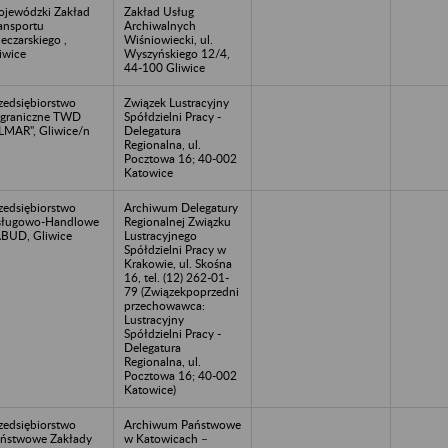
jewódzki Zakład
Zakład Usług
ansportu
Archiwalnych
eczarskiego ,
Wiśniowiecki, ul.
iwice
Wyszyńskiego 12/4,
44-100 Gliwice
zedsiębiorstwo
Związek Lustracyjny
graniczne TWD
Spółdzielni Pracy -
LMAR", Gliwice/n
Delegatura
Regionalna, ul.
Pocztowa 16; 40-002
Katowice
zedsiębiorstwo
Archiwum Delegatury
sługowo-Handlowe
Regionalnej Związku
BUD, Gliwice
Lustracyjnego
Spółdzielni Pracy w
Krakowie, ul. Skośna
16, tel. (12) 262-01-
79 (Związekpoprzedni
przechowawca:
Lustracyjny
Spółdzielni Pracy -
Delegatura
Regionalna, ul.
Pocztowa 16; 40-002
Katowice)
zedsiębiorstwo
Archiwum Państwowe
ństwowe Zakłady
w Katowicach –