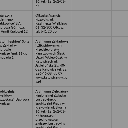
16, tel. (12) 262-01-
79
ta Szkła
Olkuska Agencja
iennego
Rozwoju, ul.
ąbkowice" S.A.,
Kazimierza Wielkiego
browa Górnicza,
61; 32-300 Olkusz;
. Armii Krajowej 12
tel. 641 20 50
ytom Fashion" Sp. z
Archiwum Zakładowe
o. Zakład w
i Zlikwidowanych
browie
Przedsiębiorstw
rniczej/nul. 11-go
Państwowych Śląski
stopada 1
Urząd Wojewódzki w
Katowicach ul.
Jagiellońska 25, 40-
032 Katowice tel. 32
326-46-08 lub 09
www.katowice.uw.go
v.pl
ółdzielnia
Archiwum Delegatury
walidów
Regionalnej Związku
zczotkarz", Dąbrowa
Lustracyjnego
rnicza
Spółdzielni Pracy w
Krakowie, ul. Skośna
16, tel. (12) 262-01-
79 (poprzedni
przechowawca:
Związek Lustracyjny
Spółdzielni Pracy,