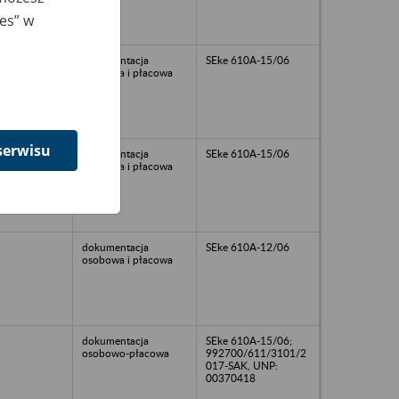
ies” w
dokumentacja
SEke 610A-15/06
osobowa i płacowa
serwisu
dokumentacja
SEke 610A-15/06
osobowa i płacowa
dokumentacja
SEke 610A-12/06
osobowa i płacowa
dokumentacja
SEke 610A-15/06;
osobowo-płacowa
992700/611/3101/2
017-SAK, UNP:
00370418