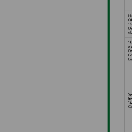
Hu
Ok
"Z
Dą
ul
"B
o.
Dą
Gó
Li
Sp
In
"S
Gó