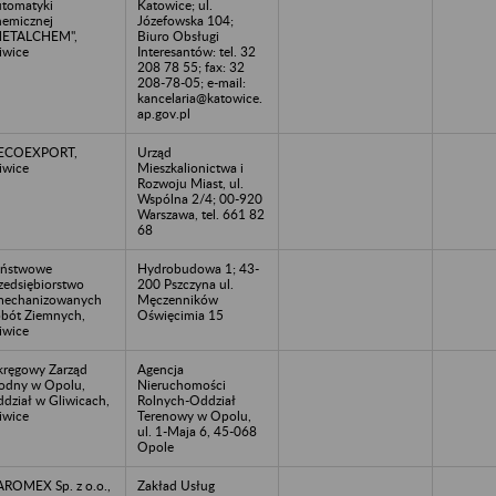
tomatyki
Katowice; ul.
emicznej
Józefowska 104;
METALCHEM",
Biuro Obsługi
iwice
Interesantów: tel. 32
208 78 55; fax: 32
208-78-05; e-mail:
kancelaria@katowice.
ap.gov.pl
IECOEXPORT,
Urząd
iwice
Mieszkalionictwa i
Rozwoju Miast, ul.
Wspólna 2/4; 00-920
Warszawa, tel. 661 82
68
aństwowe
Hydrobudowa 1; 43-
zedsiębiorstwo
200 Pszczyna ul.
mechanizowanych
Męczenników
bót Ziemnych,
Oświęcimia 15
iwice
ręgowy Zarząd
Agencja
dny w Opolu,
Nieruchomości
dział w Gliwicach,
Rolnych-Oddział
iwice
Terenowy w Opolu,
ul. 1-Maja 6, 45-068
Opole
ROMEX Sp. z o.o.,
Zakład Usług