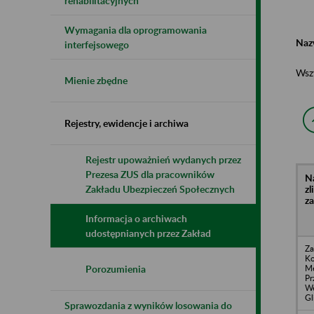
rehabilitacyjnych
Wymagania dla oprogramowania
Naz
interfejsowego
Wsz
Mienie zbędne
Rejestry, ewidencje i archiwa
Rejestr upoważnień wydanych przez
Prezesa ZUS dla pracowników
N
z
Zakładu Ubezpieczeń Społecznych
z
Informacja o archiwach
udostępnianych przez Zakład
Za
Ko
Me
Porozumienia
Pr
W
Gl
Sprawozdania z wyników losowania do