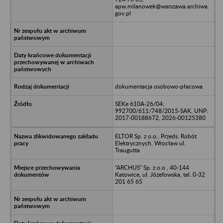
apw.milanowek@warszawa.archiwa.
gov.pl
dokumentacja osobowo-płacowa
SEKe 610A-26/04;
992700/611/748/2015-SAK, UNP:
2017-00188672, 2026-00125380
ELTOR Sp. z o.o., Przeds. Robót
Elektrycznych, Wrocław ul.
Traugutta
"ARCHUS" Sp. z o.o , 40-144
Katowice, ul. Józefowska, tel. 0-32
201 65 65