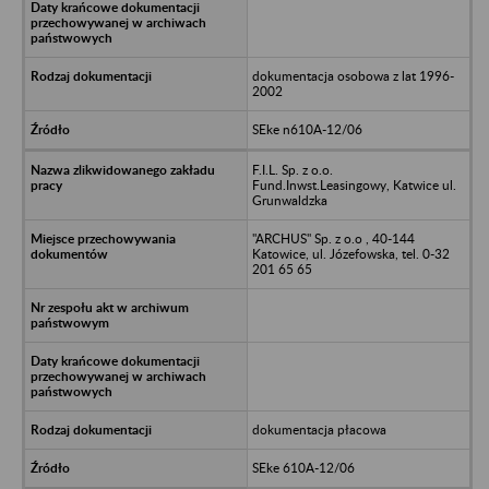
dokumentacja osobowa z lat 1996-
2002
SEke n610A-12/06
F.I.L. Sp. z o.o.
Fund.Inwst.Leasingowy, Katwice ul.
Grunwaldzka
"ARCHUS" Sp. z o.o , 40-144
Katowice, ul. Józefowska, tel. 0-32
201 65 65
dokumentacja płacowa
SEke 610A-12/06