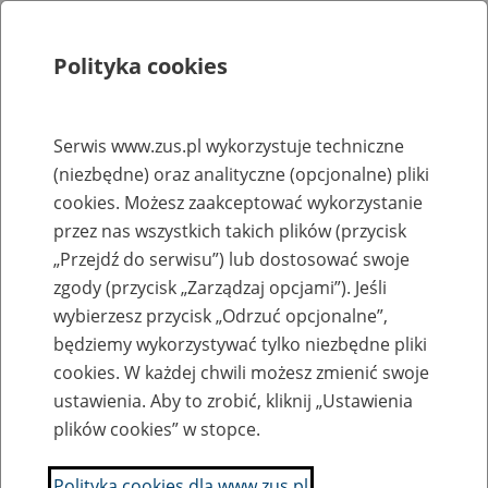
Polityka cookies
Szukaj
Menu
Serwis www.zus.pl wykorzystuje techniczne
(niezbędne) oraz analityczne (opcjonalne) pliki
Rejestry, ewidencje i archiwa
cookies. Możesz zaakceptować wykorzystanie
Baza zlikwidowanych lub
przez nas wszystkich takich plików (przycisk
„Przejdź do serwisu”) lub dostosować swoje
przekształconych zakładów pracy
zgody (przycisk „Zarządzaj opcjami”). Jeśli
wybierzesz przycisk „Odrzuć opcjonalne”,
Nazwa zakładu pracy:
będziemy wykorzystywać tylko niezbędne pliki
cookies. W każdej chwili możesz zmienić swoje
ustawienia. Aby to zrobić, kliknij „Ustawienia
plików cookies” w stopce.
SZUKAJ
Polityka cookies dla www.zus.pl