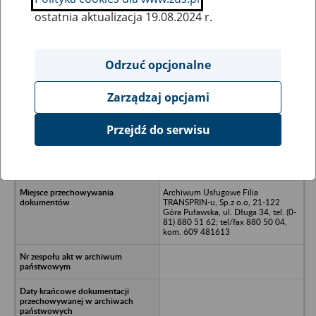
ostatnia aktualizacja 19.08.2024 r.
Wszystkie uwagi można przesyłać poprzez
formularz
Odrzuć opcjonalne
Zarządzaj opcjami
Ukryj wszystkie pozycje bazy
Przejdź do serwisu
Gminna Spółdzielnia
"SAMOPOMOC CHŁOPSKA, 21-
411 Wojcieszków
Archiwum Usługowe Filia
TRANSPRIN-u, Sp.z o.o, 21-122
Góra Puławska, ul. Długa 34, tel. (0-
81) 880 51 62; tel/fax 880 50 04,
kom. 609 481613