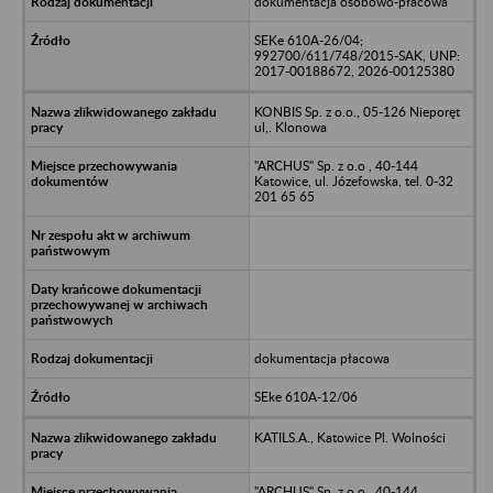
dokumentacja osobowo-płacowa
SEKe 610A-26/04;
992700/611/748/2015-SAK, UNP:
2017-00188672, 2026-00125380
KONBIS Sp. z o.o., 05-126 Nieporęt
ul,. Klonowa
"ARCHUS" Sp. z o.o , 40-144
Katowice, ul. Józefowska, tel. 0-32
201 65 65
dokumentacja płacowa
SEke 610A-12/06
KATILS.A., Katowice Pl. Wolności
"ARCHUS" Sp. z o.o , 40-144