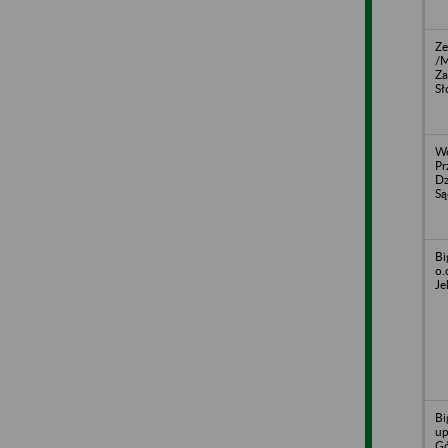
Ze
/M
Za
Sł
W
Pr
Dz
S
Bi
o.
Je
Bi
up
Gó