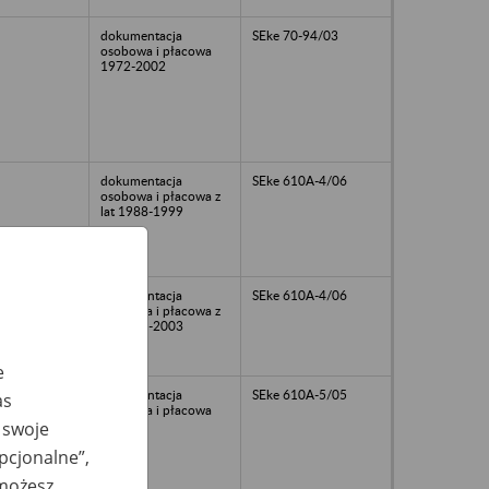
dokumentacja
SEke 70-94/03
osobowa i płacowa
1972-2002
dokumentacja
SEke 610A-4/06
osobowa i płacowa z
lat 1988-1999
dokumentacja
SEke 610A-4/06
osobowa i płacowa z
lat 1997-2003
e
dokumentacja
SEke 610A-5/05
as
osobowa i płacowa
 swoje
opcjonalne”,
 możesz