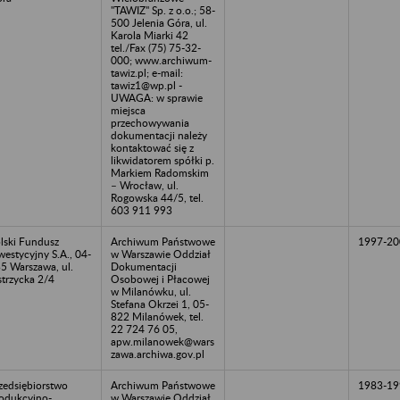
"TAWIZ" Sp. z o.o.; 58-
500 Jelenia Góra, ul.
Karola Miarki 42
tel./Fax (75) 75-32-
000; www.archiwum-
tawiz.pl; e-mail:
tawiz1@wp.pl -
UWAGA: w sprawie
miejsca
przechowywania
dokumentacji należy
kontaktować się z
likwidatorem spółki p.
Markiem Radomskim
– Wrocław, ul.
Rogowska 44/5, tel.
603 911 993
lski Fundusz
Archiwum Państwowe
1997-20
westycyjny S.A., 04-
w Warszawie Oddział
5 Warszawa, ul.
Dokumentacji
trzycka 2/4
Osobowej i Płacowej
w Milanówku, ul.
Stefana Okrzei 1, 05-
822 Milanówek, tel.
22 724 76 05,
apw.milanowek@wars
zawa.archiwa.gov.pl
zedsiębiorstwo
Archiwum Państwowe
1983-19
odukcyjno-
w Warszawie Oddział