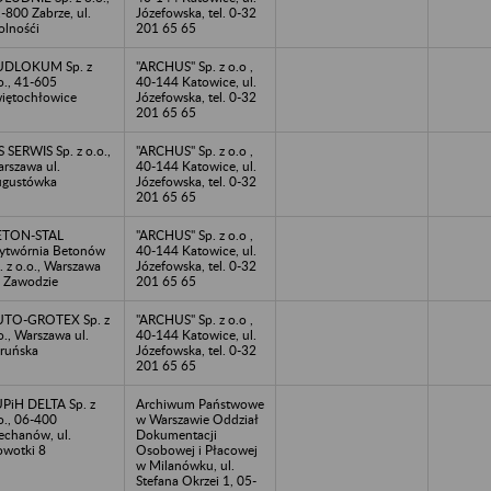
-800 Zabrze, ul.
Józefowska, tel. 0-32
lnośći
201 65 65
UDLOKUM Sp. z
"ARCHUS" Sp. z o.o ,
o., 41-605
40-144 Katowice, ul.
iętochłowice
Józefowska, tel. 0-32
201 65 65
S SERWIS Sp. z o.o.,
"ARCHUS" Sp. z o.o ,
rszawa ul.
40-144 Katowice, ul.
gustówka
Józefowska, tel. 0-32
201 65 65
ETON-STAL
"ARCHUS" Sp. z o.o ,
twórnia Betonów
40-144 Katowice, ul.
. z o.o., Warszawa
Józefowska, tel. 0-32
. Zawodzie
201 65 65
UTO-GROTEX Sp. z
"ARCHUS" Sp. z o.o ,
o., Warszawa ul.
40-144 Katowice, ul.
ruńska
Józefowska, tel. 0-32
201 65 65
PiH DELTA Sp. z
Archiwum Państwowe
o., 06-400
w Warszawie Oddział
echanów, ul.
Dokumentacji
wotki 8
Osobowej i Płacowej
w Milanówku, ul.
Stefana Okrzei 1, 05-