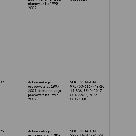
płacowa z lat 1998-
2002
02
dokumentacja
SEKE 610A-18/05;
osobowa z lat 1997-
992700/611/748/20
2001, dokumentacja
15-SAK, UNP: 2017-
płacowa z lat 1997-
00188672, 2026-
2002
00125380
95
dokumentacja
SEKE 610A-18/05;
osobowa z lat 1983-
992700/611/748/20