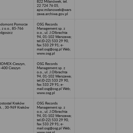
822 Milanówek, tel.
22 724 76 05,
apw.milanowek@wars
zawa.archiwa.gov.pl
udomont Pomorze
OSG Records
. z o.o., 85-766
Management sp. z
dgoszcz
o.o., ul. J.Olbrachta
94, 01-102 Warszawa;
tel.(0-22) 533 29 90,
fax 533 29 91; e-
mail:osg@osg.pl Web;
www.osg.pl
ROMEX-Cieszyn,
OSG Records
-400 Cieszyn
Management sp. z
o.o., ul. J.Olbrachta
94, 01-102 Warszawa;
tel.(0-22) 533 29 90,
fax 533 29 91; e-
mail:osg@osg.pl Web;
www.osg.pl
stostal Kraków
OSG Records
A. , 30-969 Kraków
Management sp. z
o.o., ul. J.Olbrachta
94, 01-102 Warszawa;
tel.(0-22) 533 29 90,
fax 533 29 91; e-
mail:osg@osg.pl Web;
www.osg.pl