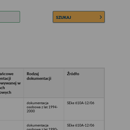
SZUKAJ
rańcowe
Rodzaj
Źródło
ntacji
dokumentacji
owywanej w
ach
owych
dokumentacja
SEke 610A-12/06
osobowa z lat 1994-
2000
dokumentacja
SEke 610A-12/06
osobowa z lat 1990-