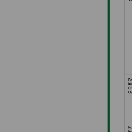
Po
In
03
Os
Pr
Pr