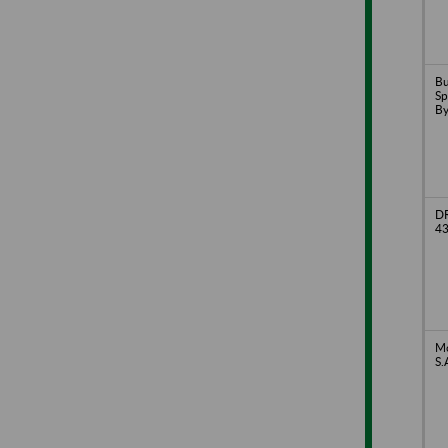
B
Sp
By
D
43
Mo
S.