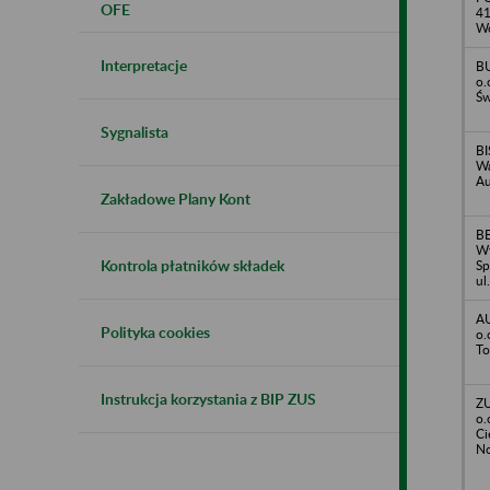
OFE
41
Wo
Interpretacje
B
o.
Św
Sygnalista
BI
Wa
Au
Zakładowe Plany Kont
B
Wy
Kontrola płatników składek
Sp
ul
A
Polityka cookies
o.
To
Instrukcja korzystania z BIP ZUS
ZU
o.
Ci
No