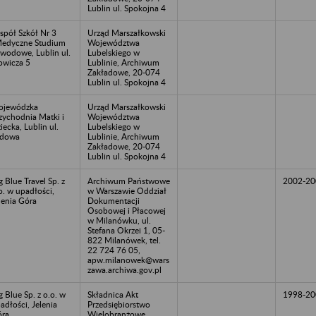
Lublin ul. Spokojna 4
spół Szkół Nr 3
Urząd Marszałkowski
edyczne Studium
Województwa
wodowe, Lublin ul.
Lubelskiego w
owicza 5
Lublinie, Archiwum
Zakładowe, 20-074
Lublin ul. Spokojna 4
ojewódzka
Urząd Marszałkowski
zychodnia Matki i
Województwa
iecka, Lublin ul.
Lubelskiego w
ądowa
Lublinie, Archiwum
Zakładowe, 20-074
Lublin ul. Spokojna 4
g Blue Travel Sp. z
Archiwum Państwowe
2002-20
o. w upadłości,
w Warszawie Oddział
lenia Góra
Dokumentacji
Osobowej i Płacowej
w Milanówku, ul.
Stefana Okrzei 1, 05-
822 Milanówek, tel.
22 724 76 05,
apw.milanowek@wars
zawa.archiwa.gov.pl
g Blue Sp. z o.o. w
Składnica Akt
1998-20
adłości, Jelenia
Przedsiębiorstwo
ra
Wielobranżowe