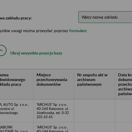
wa zakładu pracy:
ystkie uwagi można przesyłać poprzez
formularz
Ukryj wszystkie pozycje bazy
azwa
Miejsce
Nr zespołu akt w
Daty k
likwidowanego
przechowywania
archiwum
dokume
akładu pracy
dokumentów
państwowym
przech
archiw
państw
L AUTO Sp. z o.o.,
"ARCHUS" Sp. z o.o ,
orzów ul.
40-144 Katowice, ul.
amieckiego
Józefowska, tel. 0-32
201 65 65
RABORK
"ARCHUS" Sp. z o.o ,
ŁUDNIE Sp. z o.o.,
40-144 Katowice, ul.