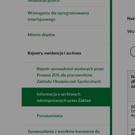
rehabilitacyjnych
Wymagania dla oprogramowania
Naz
interfejsowego
Wsz
Mienie zbędne
Rejestry, ewidencje i archiwa
Rejestr upoważnień wydanych przez
Prezesa ZUS dla pracowników
N
z
Zakładu Ubezpieczeń Społecznych
z
Informacja o archiwach
udostępnianych przez Zakład
BP
Ch
Ad
Porozumienia
B
Sprawozdania z wyników losowania do
PO