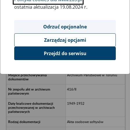
ostatnia aktualizacja 19.08.2024 r.
Wszystkie uwagi można przesyłać poprzez
formularz
Odrzuć opcjonalne
Zarządzaj opcjami
Ukryj wszystkie pozycje bazy
Przejdź do serwisu
Gmina Łubianka - akta gminy
Archiwum Państwowe w Toruniu
416/II
1949-1952
Akta osobowe sołtysów