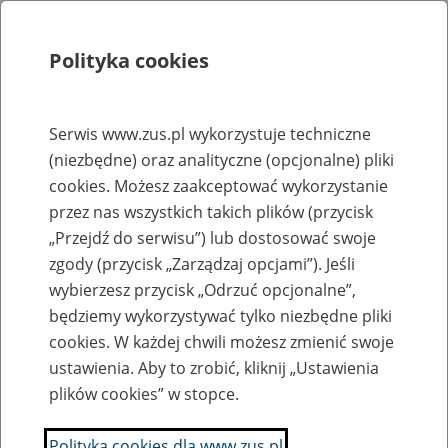
Polityka cookies
Szukaj
Menu
Serwis www.zus.pl wykorzystuje techniczne
(niezbędne) oraz analityczne (opcjonalne) pliki
Rejestry, ewidencje i archiwa
cookies. Możesz zaakceptować wykorzystanie
Baza zlikwidowanych lub
przez nas wszystkich takich plików (przycisk
„Przejdź do serwisu”) lub dostosować swoje
przekształconych zakładów pracy
zgody (przycisk „Zarządzaj opcjami”). Jeśli
wybierzesz przycisk „Odrzuć opcjonalne”,
Nazwa zakładu pracy:
będziemy wykorzystywać tylko niezbędne pliki
cookies. W każdej chwili możesz zmienić swoje
ustawienia. Aby to zrobić, kliknij „Ustawienia
plików cookies” w stopce.
SZUKAJ
Polityka cookies dla www.zus.pl